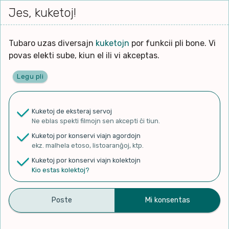
Iri




elektu
Jes, kuketoj!
Serĉi
Kolektoj
Proponu
Viaj
al
Filmo
tiun,
agord
la
kiu
enhavo
Tubaro uzas diversajn
kuketojn
por funkcii pli bone. Vi
Filozofio
plej
povas elekti sube, kiun el ili vi akceptas.
gravas
Kulturo k Historio
laŭ
Legu pli
vi.
Ĉefpaĝen
Lernado k Edukado
u
Ne
Kuketoj de eksteraj servoj
La
Lingvoj
Ne eblas spekti filmojn sen akcepti ĉi tiun.
ĉefa
✨ Rigardu
Aperu.net
por vidi liston
zorgu
Kuketoj por konservi viajn agordojn
de plej popularaj filmoj!
lingvo
Ludoj
ekz. malhela etoso, listoaranĝoj, ktp.
×
uzita
Kuketoj por konservi viajn kolektojn
en
Manĝoj k Kuirado
Kio estas kolektoj?
la
filmo:
Muziko
Vojaĝo al Libano / Trip to
Naturo k Medio
Filtru