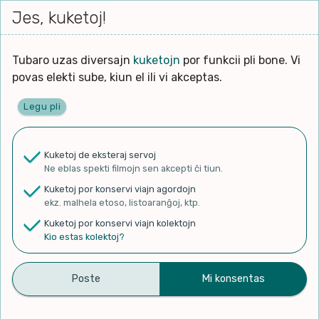
Iri




elektu
Jes, kuketoj!
Serĉi
Kolektoj
Proponu
Viaj
al
Filmo
tiun,
agord
la
kiu
enhavo
Tubaro uzas diversajn
kuketojn
por funkcii pli bone. Vi
Filozofio
plej
povas elekti sube, kiun el ili vi akceptas.
gravas
Kulturo k Historio
laŭ
Legu pli
vi.
Ĉefpaĝen
Lernado k Edukado
u
Ne
Kuketoj de eksteraj servoj
La
Lingvoj
Ne eblas spekti filmojn sen akcepti ĉi tiun.
ĉefa
✨ Rigardu
Aperu.net
por vidi liston
zorgu
Kuketoj por konservi viajn agordojn
de plej popularaj filmoj!
lingvo
Ludoj
ekz. malhela etoso, listoaranĝoj, ktp.
×
uzita
Kuketoj por konservi viajn kolektojn
en
Manĝoj k Kuirado
Kio estas kolektoj?
la
filmo:
Muziko
Arcipicchia – Corso di
Naturo k Medio
Filtru