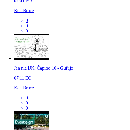
07:01
EO
Ken Bruce
0
0
0
Jen nia IJK: Ĉapitro 10 - Gufujo
07:11
EO
Ken Bruce
0
0
0