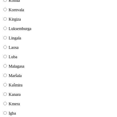
Komia
Kornvala
Kirgiza
Luksemburga
Lingala
Laosa
Luba
Malagasa
Marŝala
Kaŝmira
Kanara
Kmera
Igba