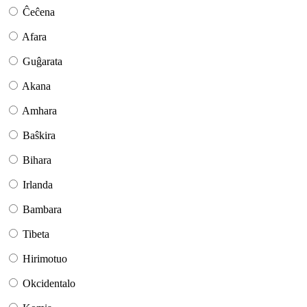
Ĉeĉena
Afara
Guĝarata
Akana
Amhara
Baŝkira
Bihara
Irlanda
Bambara
Tibeta
Hirimotuo
Okcidentalo