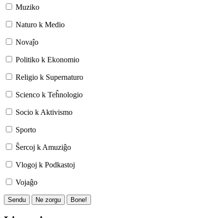
Muziko
Naturo k Medio
Novaĵo
Politiko k Ekonomio
Religio k Supernaturo
Scienco k Teĥnologio
Socio k Aktivismo
Sporto
Ŝercoj k Amuziĝo
Vlogoj k Podkastoj
Vojaĝo
Sendu
Ne zorgu
Bone!