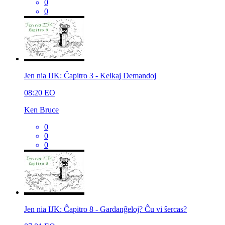
0
0
Jen nia IJK: Ĉapitro 3 - Kelkaj Demandoj
08:20
EO
Ken Bruce
0
0
0
Jen nia IJK: Ĉapitro 8 - Gardanĝeloj? Ĉu vi ŝercas?