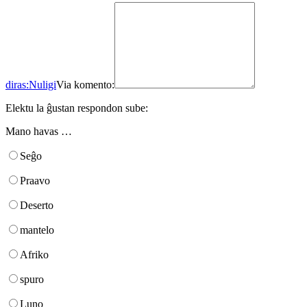
diras:
Nuligi
Via komento:
Elektu la ĝustan respondon sube:
Mano havas …
Seĝo
Praavo
Deserto
mantelo
Afriko
spuro
Luno