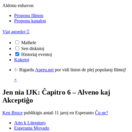
Aldonu enhavon
Proponu filmon
Proponu kanalon
Viaj agordoj

Malhele
Sen diskutoj
Historiaj eventoj
Kuketoj
✨ Rigardu
Aperu.net
por vidi liston de plej popularaj filmoj!
×
Jen nia IJK: Ĉapitro 6 – Alveno kaj
Akceptiĝo
Ken Bruce
publikigis antaŭ 11 jaroj
en Esperanto
Ĉu ne?
Arto k Literaturo
Esperanta Movado