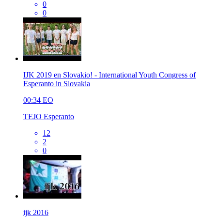
0
0
IJK 2019 en Slovakio! - International Youth Congress of
Esperanto in Slovakia
00:34
EO
TEJO Esperanto
12
2
0
ijk 2016