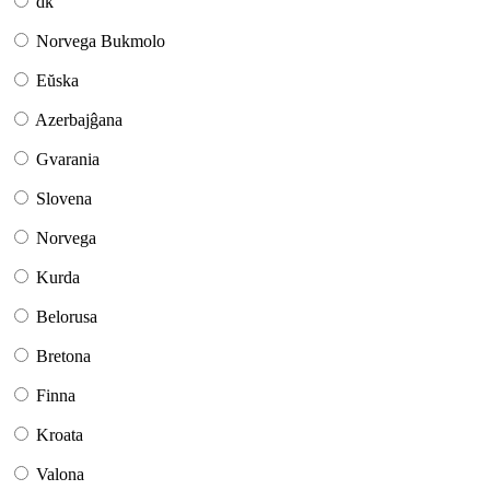
dk
Norvega Bukmolo
Eŭska
Azerbajĝana
Gvarania
Slovena
Norvega
Kurda
Belorusa
Bretona
Finna
Kroata
Valona