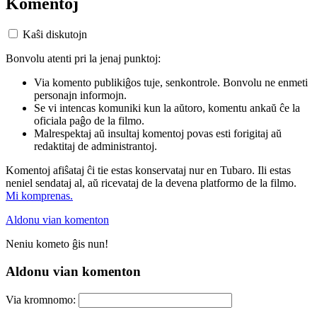
Komentoj
Kaŝi diskutojn
Bonvolu atenti pri la jenaj punktoj:
Via komento publikiĝos tuje, senkontrole. Bonvolu ne enmeti
personajn informojn.
Se vi intencas komuniki kun la aŭtoro, komentu ankaŭ ĉe la
oficiala paĝo de la filmo.
Malrespektaj aŭ insultaj komentoj povas esti forigitaj aŭ
redaktitaj de administrantoj.
Komentoj afiŝataj ĉi tie estas konservataj nur en Tubaro. Ili estas
neniel sendataj al, aŭ ricevataj de la devena platformo de la filmo.
Mi komprenas.
Aldonu vian komenton
Neniu kometo ĝis nun!
Aldonu vian komenton
Via kromnomo: