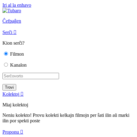
Iri al la enhavo
Ĉefpaĝen
Serĉi

Kion serĉi?
Filmon
Kanalon
Kolektoj

Miaj kolektoj
Neniu kolekto! Provu kolekti kelkajn filmojn per ŝati ilin aŭ marki
ilin por spekti poste
Proponu
