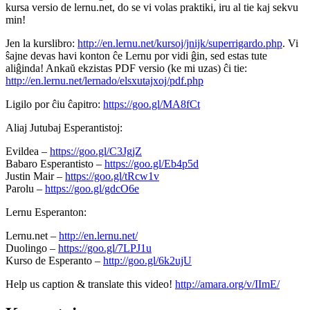
kursa versio de lernu.net, do se vi volas praktiki, iru al tie kaj sekvu
min!
Jen la kurslibro:
http://en.lernu.net/kursoj/jnijk/superrigardo.php
. Vi
ŝajne devas havi konton ĉe Lernu por vidi ĝin, sed estas tute
aliĝinda! Ankaŭ ekzistas PDF versio (ke mi uzas) ĉi tie:
http://en.lernu.net/lernado/elsxutajxoj/pdf.php
Ligilo por ĉiu ĉapitro:
https://goo.gl/MA8fCt
Aliaj Jutubaj Esperantistoj:
Evildea –
https://goo.gl/C3JgjZ
Babaro Esperantisto –
https://goo.gl/Eb4p5d
Justin Mair –
https://goo.gl/tRcw1v
Parolu –
https://goo.gl/gdcO6e
Lernu Esperanton:
Lernu.net –
http://en.lernu.net/
Duolingo –
https://goo.gl/7LPJ1u
Kurso de Esperanto –
http://goo.gl/6k2ujU
Help us caption & translate this video!
http://amara.org/v/IImE/