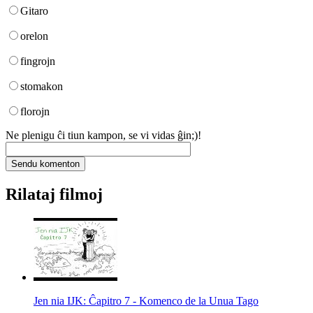
Gitaro
orelon
fingrojn
stomakon
florojn
Ne plenigu ĉi tiun kampon, se vi vidas ĝin;)!
Rilataj filmoj
Jen nia IJK: Ĉapitro 7 - Komenco de la Unua Tago