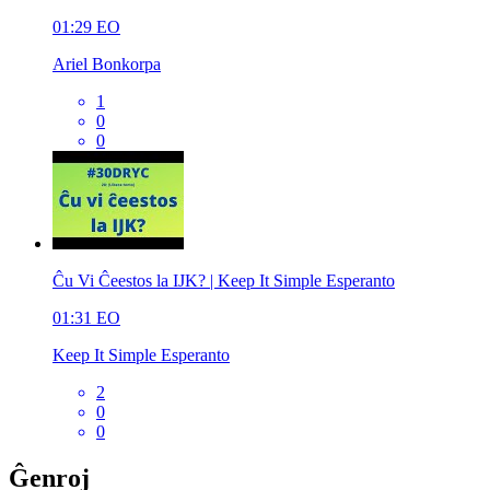
01:29
EO
Ariel Bonkorpa
1
0
0
Ĉu Vi Ĉeestos la IJK? | Keep It Simple Esperanto
01:31
EO
Keep It Simple Esperanto
2
0
0
Ĝenroj