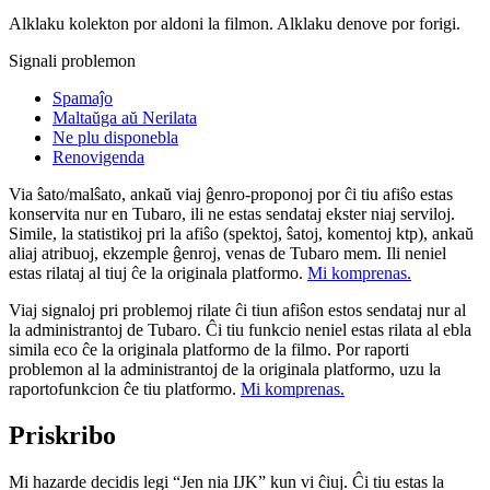
Alklaku kolekton por aldoni la filmon. Alklaku denove por forigi.
Signali problemon
Spamaĵo
Maltaŭga aŭ Nerilata
Ne plu disponebla
Renovigenda
Via ŝato/malŝato, ankaŭ viaj ĝenro-proponoj por ĉi tiu afiŝo estas
konservita nur en Tubaro, ili ne estas sendataj ekster niaj serviloj.
Simile, la statistikoj pri la afiŝo (spektoj, ŝatoj, komentoj ktp), ankaŭ
aliaj atribuoj, ekzemple ĝenroj, venas de Tubaro mem. Ili neniel
estas rilataj al tiuj ĉe la originala platformo.
Mi komprenas.
Viaj signaloj pri problemoj rilate ĉi tiun afiŝon estos sendataj nur al
la administrantoj de Tubaro. Ĉi tiu funkcio neniel estas rilata al ebla
simila eco ĉe la originala platformo de la filmo. Por raporti
problemon al la administrantoj de la originala platformo, uzu la
raportofunkcion ĉe tiu platformo.
Mi komprenas.
Priskribo
Mi hazarde decidis legi “Jen nia IJK” kun vi ĉiuj. Ĉi tiu estas la