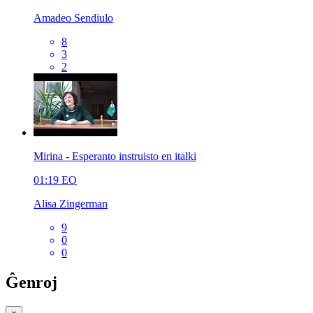
Amadeo Sendiulo
8
3
2
Mirina - Esperanto instruisto en italki
01:19
EO
Alisa Zingerman
9
0
0
Ĝenroj