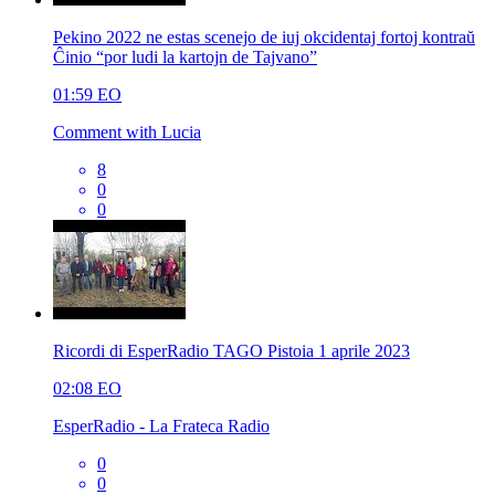
Pekino 2022 ne estas scenejo de iuj okcidentaj fortoj kontraŭ
Ĉinio “por ludi la kartojn de Tajvano”
01:59
EO
Comment with Lucia
8
0
0
Ricordi di EsperRadio TAGO Pistoia 1 aprile 2023
02:08
EO
EsperRadio - La Frateca Radio
0
0