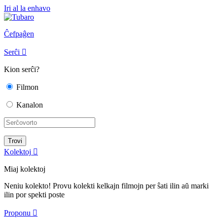
Iri al la enhavo
Ĉefpaĝen
Serĉi

Kion serĉi?
Filmon
Kanalon
Kolektoj

Miaj kolektoj
Neniu kolekto! Provu kolekti kelkajn filmojn per ŝati ilin aŭ marki
ilin por spekti poste
Proponu
