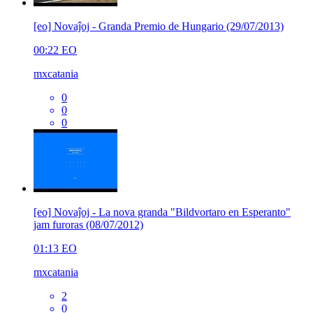
[eo] Novaĵoj - Granda Premio de Hungario (29/07/2013)
00:22
EO
mxcatania
0
0
0
[eo] Novaĵoj - La nova granda "Bildvortaro en Esperanto"
jam furoras (08/07/2012)
01:13
EO
mxcatania
2
0