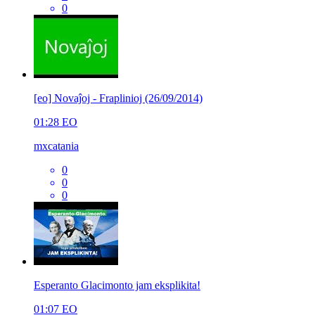
0
[eo] Novaĵoj - Fraplinioj (26/09/2014)
01:28
EO
mxcatania
0
0
0
Esperanto Glacimonto jam eksplikita!
01:07
EO