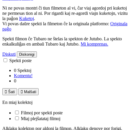
Ni ne povas montri ĉi tiun filmeton al vi, ĉar viaj agordoj pri kuketoj
ne permesas tion al ni. Por rigardi kaj re-agordi viajn kuketojn, vizitu
la paĝon
Kuketoj
.
Vi povas daŭre spekti la filmeton ĉe la originala platformo:
Originala
paĝo
Spekti filmon ĉe Tubaro ne ŝtelas la spekton de Jutubo. La spekto
enkalkuliĝas en ambaŭ Tubaro kaj Jutubo.
Mi komprenas.
Diskuti
Diskonigi
Spekti poste
0 Spektoj
Komentu!
0

Ŝati

Malŝati
En miaj kolektoj
Filmoj por spekti poste
Miaj plejŝatataj filmoj
Alklaku kolekton por aldoni la filmon. Alklaku denove por forigi.