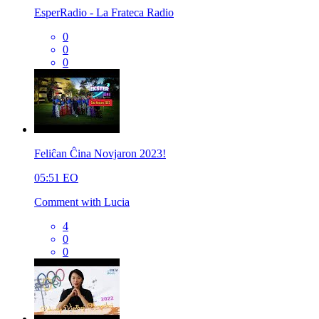
EsperRadio - La Frateca Radio
0
0
0
Feliĉan Ĉina Novjaron 2023!
05:51
EO
Comment with Lucia
4
0
0