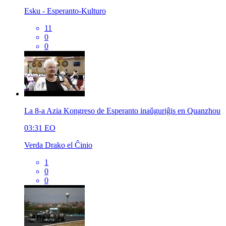
Esku - Esperanto-Kulturo
11
0
0
La 8-a Azia Kongreso de Esperanto inaǔguriĝis en Quanzhou
03:31
EO
Verda Drako el Ĉinio
1
0
0