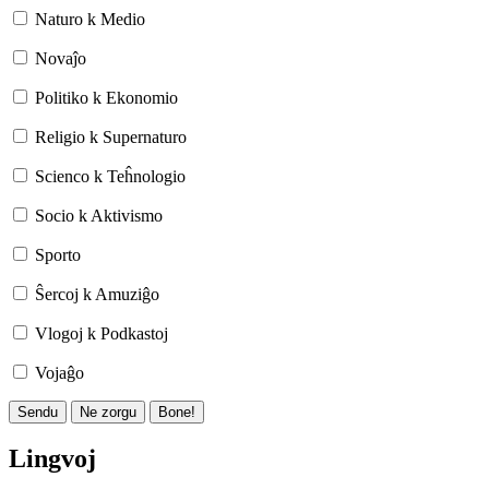
Naturo k Medio
Novaĵo
Politiko k Ekonomio
Religio k Supernaturo
Scienco k Teĥnologio
Socio k Aktivismo
Sporto
Ŝercoj k Amuziĝo
Vlogoj k Podkastoj
Vojaĝo
Sendu
Ne zorgu
Bone!
Lingvoj