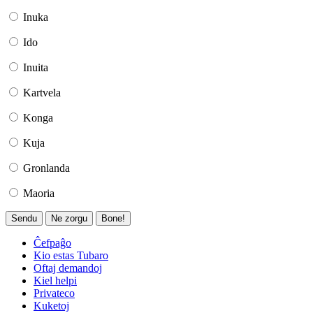
Inuka
Ido
Inuita
Kartvela
Konga
Kuja
Gronlanda
Maoria
Sendu
Ne zorgu
Bone!
Ĉefpaĝo
Kio estas Tubaro
Oftaj demandoj
Kiel helpi
Privateco
Kuketoj