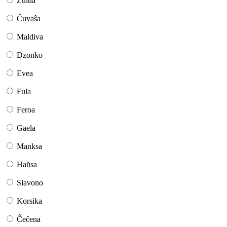
Zulua
Ĉuvaŝa
Maldiva
Dzonko
Evea
Fula
Feroa
Gaela
Manksa
Haŭsa
Slavono
Korsika
Ĉeĉena