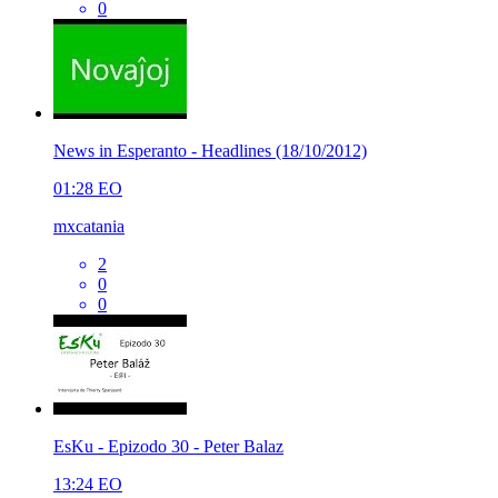
0
News in Esperanto - Headlines (18/10/2012)
01:28
EO
mxcatania
2
0
0
EsKu - Epizodo 30 - Peter Balaz
13:24
EO