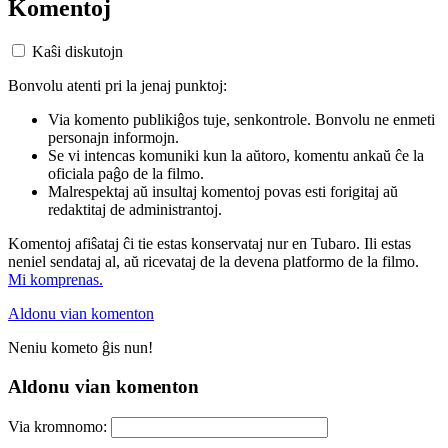
Komentoj
Kaŝi diskutojn
Bonvolu atenti pri la jenaj punktoj:
Via komento publikiĝos tuje, senkontrole. Bonvolu ne enmeti
personajn informojn.
Se vi intencas komuniki kun la aŭtoro, komentu ankaŭ ĉe la
oficiala paĝo de la filmo.
Malrespektaj aŭ insultaj komentoj povas esti forigitaj aŭ
redaktitaj de administrantoj.
Komentoj afiŝataj ĉi tie estas konservataj nur en Tubaro. Ili estas
neniel sendataj al, aŭ ricevataj de la devena platformo de la filmo.
Mi komprenas.
Aldonu vian komenton
Neniu kometo ĝis nun!
Aldonu vian komenton
Via kromnomo: