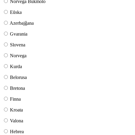
Norvega Bukmolo
Eŭska
Azerbajĝana
Gvarania
Slovena
Norvega
Kurda
Belorusa
Bretona
Finna
Kroata
Valona
Hebrea