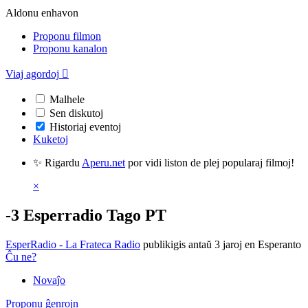
Aldonu enhavon
Proponu filmon
Proponu kanalon
Viaj agordoj

Malhele
Sen diskutoj
Historiaj eventoj
Kuketoj
✨ Rigardu
Aperu.net
por vidi liston de plej popularaj filmoj!
×
-3 Esperradio Tago PT
EsperRadio - La Frateca Radio
publikigis antaŭ 3 jaroj
en Esperanto
Ĉu ne?
Novaĵo
Proponu ĝenrojn