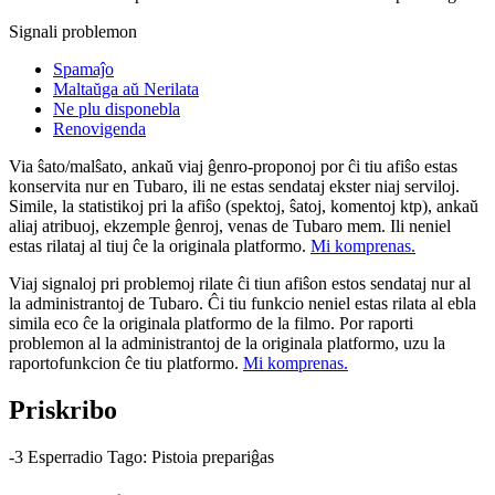
Signali problemon
Spamaĵo
Maltaŭga aŭ Nerilata
Ne plu disponebla
Renovigenda
Via ŝato/malŝato, ankaŭ viaj ĝenro-proponoj por ĉi tiu afiŝo estas
konservita nur en Tubaro, ili ne estas sendataj ekster niaj serviloj.
Simile, la statistikoj pri la afiŝo (spektoj, ŝatoj, komentoj ktp), ankaŭ
aliaj atribuoj, ekzemple ĝenroj, venas de Tubaro mem. Ili neniel
estas rilataj al tiuj ĉe la originala platformo.
Mi komprenas.
Viaj signaloj pri problemoj rilate ĉi tiun afiŝon estos sendataj nur al
la administrantoj de Tubaro. Ĉi tiu funkcio neniel estas rilata al ebla
simila eco ĉe la originala platformo de la filmo. Por raporti
problemon al la administrantoj de la originala platformo, uzu la
raportofunkcion ĉe tiu platformo.
Mi komprenas.
Priskribo
-3 Esperradio Tago: Pistoia prepariĝas