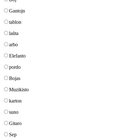
Gantojn
tablon
laŭta
arbo
Elefanto
pordo
Bojas
Muzikisto
karton
suno
Gitaro
Sep