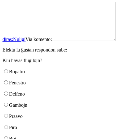
diras:
Nuligi
Via komento:
Elektu la ĝustan respondon sube:
Kiu havas flugilojn?
Bopatro
Fenestro
Delfeno
Gambojn
Praavo
Piro
Boj