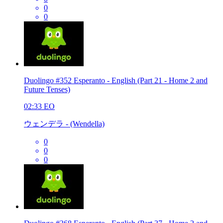
0
0
Duolingo #352 Esperanto - English (Part 21 - Home 2 and
Future Tenses)
02:33
EO
ウェンデラ - (Wendella)
0
0
0