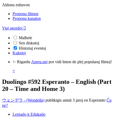
Aldonu enhavon
Proponu filmon
Proponu kanalon
Viaj agordoj

Malhele
Sen diskutoj
Historiaj eventoj
Kuketoj
✨ Rigardu
Aperu.net
por vidi liston de plej popularaj filmoj!
×
Duolingo #592 Esperanto – English (Part
20 – Time and Home 3)
ウェンデラ - (Wendella)
publikigis antaŭ 3 jaroj
en Esperanto
Ĉu
ne?
Lernado k Edukado