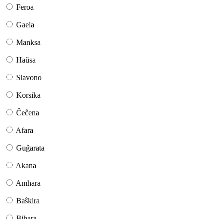
Feroa
Gaela
Manksa
Haŭsa
Slavono
Korsika
Ĉeĉena
Afara
Guĝarata
Akana
Amhara
Baŝkira
Bihara