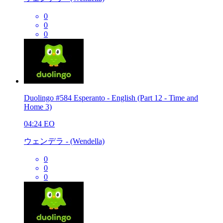
0
0
0
Duolingo #584 Esperanto - English (Part 12 - Time and
Home 3)
04:24
EO
ウェンデラ - (Wendella)
0
0
0