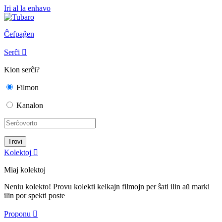
Iri al la enhavo
Ĉefpaĝen
Serĉi

Kion serĉi?
Filmon
Kanalon
Kolektoj

Miaj kolektoj
Neniu kolekto! Provu kolekti kelkajn filmojn per ŝati ilin aŭ marki
ilin por spekti poste
Proponu
