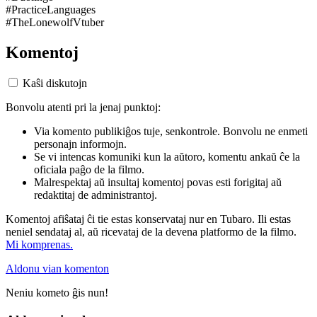
#PracticeLanguages
#TheLonewolfVtuber
Komentoj
Kaŝi diskutojn
Bonvolu atenti pri la jenaj punktoj:
Via komento publikiĝos tuje, senkontrole. Bonvolu ne enmeti
personajn informojn.
Se vi intencas komuniki kun la aŭtoro, komentu ankaŭ ĉe la
oficiala paĝo de la filmo.
Malrespektaj aŭ insultaj komentoj povas esti forigitaj aŭ
redaktitaj de administrantoj.
Komentoj afiŝataj ĉi tie estas konservataj nur en Tubaro. Ili estas
neniel sendataj al, aŭ ricevataj de la devena platformo de la filmo.
Mi komprenas.
Aldonu vian komenton
Neniu kometo ĝis nun!