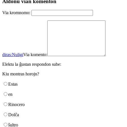
Aldonu vian komenton
Via kromnomo:
diras:
Nuligi
Via komento:
Elektu la ĝustan respondon sube:
Kiu montras horojn?
Estas
en
Rinocero
Dolĉa
ŝultro