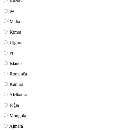
Kazaĥa
iw
Malta
Kimra
Ujgura
vr
Islanda
Romanĉa
Kanura
Afrikansa
Fiĝia
Mongola
Ajmara