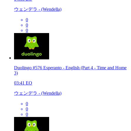
ウェンデラ - (Wendella)
0
0
0
Duolingo #576 Esperanto - English (Part 4 - Time and Home
3)
03:41
EO
ウェンデラ - (Wendella)
0
0
0