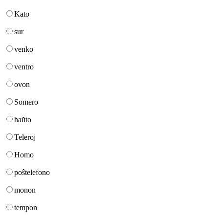
Kato
sur
venko
ventro
ovon
Somero
haŭto
Teleroj
Homo
poŝtelefono
monon
tempon