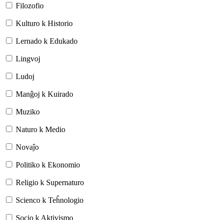
Filozofio
Kulturo k Historio
Lernado k Edukado
Lingvoj
Ludoj
Manĝoj k Kuirado
Muziko
Naturo k Medio
Novaĵo
Politiko k Ekonomio
Religio k Supernaturo
Scienco k Teĥnologio
Socio k Aktivismo