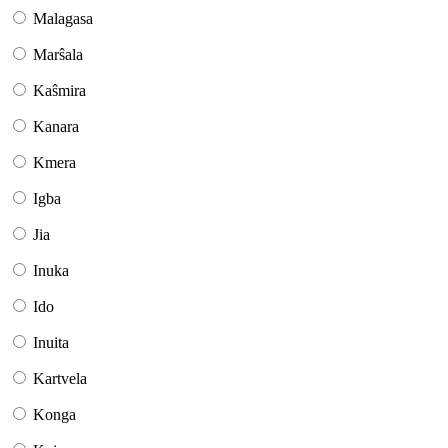
Malagasa
Marŝala
Kaŝmira
Kanara
Kmera
Igba
Jia
Inuka
Ido
Inuita
Kartvela
Konga