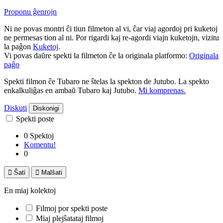
Proponu ĝenrojn
Ni ne povas montri ĉi tiun filmeton al vi, ĉar viaj agordoj pri kuketoj
ne permesas tion al ni. Por rigardi kaj re-agordi viajn kuketojn, vizitu
la paĝon
Kuketoj
.
Vi povas daŭre spekti la filmeton ĉe la originala platformo:
Originala
paĝo
Spekti filmon ĉe Tubaro ne ŝtelas la spekton de Jutubo. La spekto
enkalkuliĝas en ambaŭ Tubaro kaj Jutubo.
Mi komprenas.
Diskuti
Diskonigi
Spekti poste
0 Spektoj
Komentu!
0

Ŝati

Malŝati
En miaj kolektoj
Filmoj por spekti poste
Miaj plejŝatataj filmoj