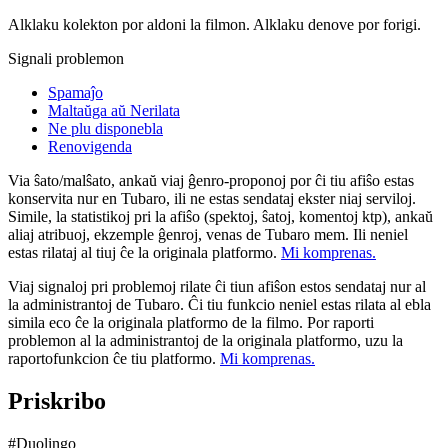
Alklaku kolekton por aldoni la filmon. Alklaku denove por forigi.
Signali problemon
Spamaĵo
Maltaŭga aŭ Nerilata
Ne plu disponebla
Renovigenda
Via ŝato/malŝato, ankaŭ viaj ĝenro-proponoj por ĉi tiu afiŝo estas
konservita nur en Tubaro, ili ne estas sendataj ekster niaj serviloj.
Simile, la statistikoj pri la afiŝo (spektoj, ŝatoj, komentoj ktp), ankaŭ
aliaj atribuoj, ekzemple ĝenroj, venas de Tubaro mem. Ili neniel
estas rilataj al tiuj ĉe la originala platformo.
Mi komprenas.
Viaj signaloj pri problemoj rilate ĉi tiun afiŝon estos sendataj nur al
la administrantoj de Tubaro. Ĉi tiu funkcio neniel estas rilata al ebla
simila eco ĉe la originala platformo de la filmo. Por raporti
problemon al la administrantoj de la originala platformo, uzu la
raportofunkcion ĉe tiu platformo.
Mi komprenas.
Priskribo
#Duolingo