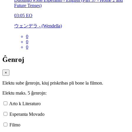
Duolingo #368 Esperanto - English (Part 37 - Home 2 and
Future Tenses)
03:05
EO
ウェンデラ - (Wendella)
0
0
0
Ĝenroj
×
Elektu sube ĝenrojn, kiuj priskribas pli bone la filmon.
Elektu maks. 5 ĝenrojn:
Arto k Literaturo
Esperanta Movado
Filmo