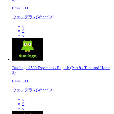
03:48
EO
ウェンデラ - (Wendella)
0
0
0
Duolingo #580 Esperanto - English (Part 8 - Time and Home
3)
07:48
EO
ウェンデラ - (Wendella)
0
0
0