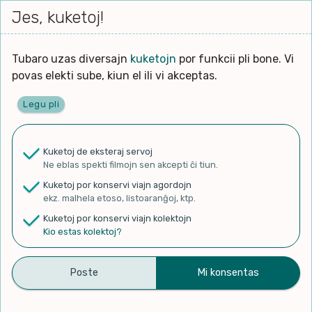
Iri




elektu
Jes, kuketoj!
Serĉi
Kolektoj
Proponu
Viaj
al
Filmo
tiun,
agord
la
kiu
enhavo
Tubaro uzas diversajn
kuketojn
por funkcii pli bone. Vi
Filozofio
plej
povas elekti sube, kiun el ili vi akceptas.
gravas
Kulturo k Historio
laŭ
Legu pli
vi.
Ĉefpaĝen
Lernado k Edukado
u
Ne
Kuketoj de eksteraj servoj
La
Lingvoj
Ne eblas spekti filmojn sen akcepti ĉi tiun.
ĉefa
✨ Rigardu
Aperu.net
por vidi liston
zorgu
Kuketoj por konservi viajn agordojn
de plej popularaj filmoj!
lingvo
Ludoj
ekz. malhela etoso, listoaranĝoj, ktp.
×
uzita
Kuketoj por konservi viajn kolektojn
en
Manĝoj k Kuirado
Kio estas kolektoj?
la
filmo:
Muziko
#113 Esperanto e paz
Naturo k Medio
Filtru