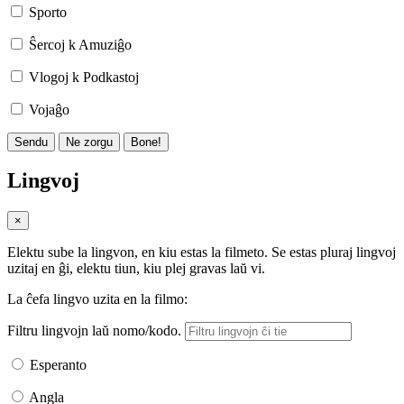
Sporto
Ŝercoj k Amuziĝo
Vlogoj k Podkastoj
Vojaĝo
Sendu
Ne zorgu
Bone!
Lingvoj
×
Elektu sube la lingvon, en kiu estas la filmeto. Se estas pluraj lingvoj
uzitaj en ĝi, elektu tiun, kiu plej gravas laŭ vi.
La ĉefa lingvo uzita en la filmo:
Filtru lingvojn laŭ nomo/kodo.
Esperanto
Angla