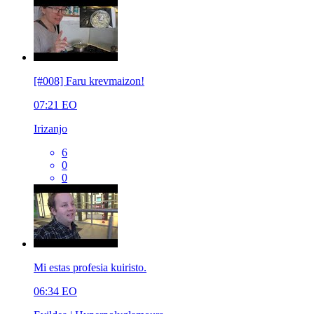
[#008] Faru krevmaizon!
07:21
EO
Irizanjo
6
0
0
Mi estas profesia kuiristo.
06:34
EO