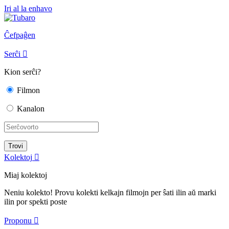
Iri al la enhavo
Ĉefpaĝen
Serĉi

Kion serĉi?
Filmon
Kanalon
Kolektoj

Miaj kolektoj
Neniu kolekto! Provu kolekti kelkajn filmojn per ŝati ilin aŭ marki
ilin por spekti poste
Proponu
