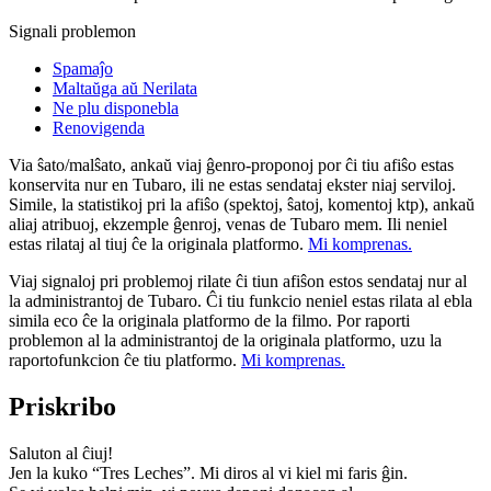
Signali problemon
Spamaĵo
Maltaŭga aŭ Nerilata
Ne plu disponebla
Renovigenda
Via ŝato/malŝato, ankaŭ viaj ĝenro-proponoj por ĉi tiu afiŝo estas
konservita nur en Tubaro, ili ne estas sendataj ekster niaj serviloj.
Simile, la statistikoj pri la afiŝo (spektoj, ŝatoj, komentoj ktp), ankaŭ
aliaj atribuoj, ekzemple ĝenroj, venas de Tubaro mem. Ili neniel
estas rilataj al tiuj ĉe la originala platformo.
Mi komprenas.
Viaj signaloj pri problemoj rilate ĉi tiun afiŝon estos sendataj nur al
la administrantoj de Tubaro. Ĉi tiu funkcio neniel estas rilata al ebla
simila eco ĉe la originala platformo de la filmo. Por raporti
problemon al la administrantoj de la originala platformo, uzu la
raportofunkcion ĉe tiu platformo.
Mi komprenas.
Priskribo
Saluton al ĉiuj!
Jen la kuko “Tres Leches”. Mi diros al vi kiel mi faris ĝin.