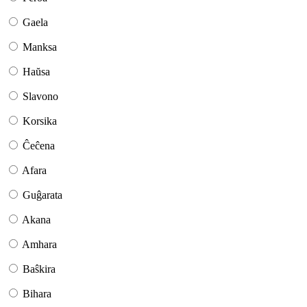
Gaela
Manksa
Haŭsa
Slavono
Korsika
Ĉeĉena
Afara
Guĝarata
Akana
Amhara
Baŝkira
Bihara