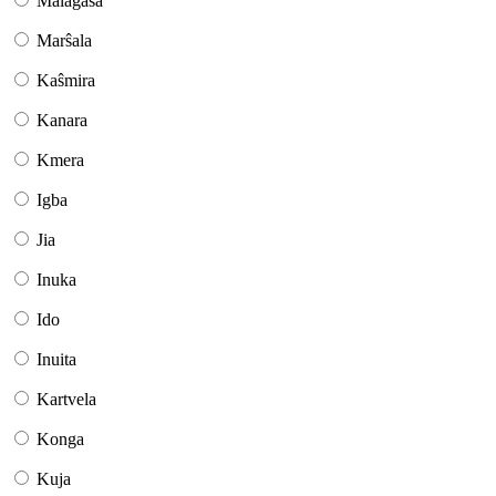
Malagasa
Marŝala
Kaŝmira
Kanara
Kmera
Igba
Jia
Inuka
Ido
Inuita
Kartvela
Konga
Kuja