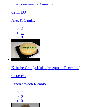
Kuiru ĉine ene de 2 minutoj !
02:11
EO
Alex & Camille
2
-1
0
Kuirejo: Oranĝa Kuko (recepto en Esperanto)
07:06
EO
Esperanto con Ricardo
7
0
0