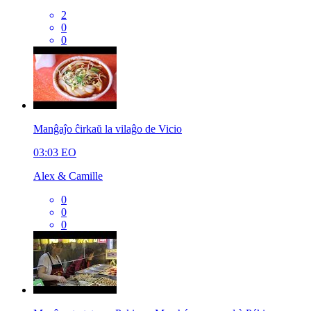
2
0
0
Manĝaĵo ĉirkaŭ la vilaĝo de Vicio
03:03
EO
Alex & Camille
0
0
0