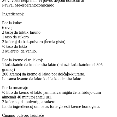
Se vi volas helpi min, vi povus deponi donacon al
PayPal.Me/esperantoconricardo
Ingrediencoj:
Por la kuko:
6 ovoj
2 tasoj da triktik-faruno.
1 taso da sukero
2 kuleroj da bak-pulvoro (ĥemia gisto)
½ taso da lakto
3 kuleretoj da vanilo.
Por la kremo el tri laktoj:
1 lad-skatolo da kondensita lakto (mi uzis lad-skatolon el 395
gramoj)
200 gramoj da kremo el lakto por dolĉaĵo-kiurarto.
La sama kvanto da lakto kiel la kondensita lakto.
Por la ornamaĵo
½ litro da kremo el lakto jam malvarmigita ĉe la fridujo dum
almenaŭ 40 minutoj antaŭ uzi.
2 kuleretoj da pulvorigita sukero
La du ingrediencoj oni batas forte ĝis esti kreme homogena.
Ĉinamo-pulvoro laŭplaĉe