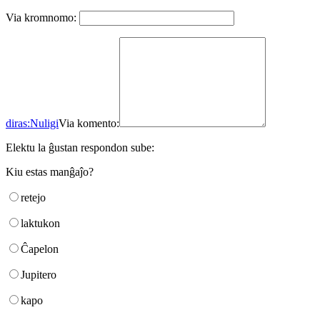
Via kromnomo:
diras:
Nuligi
Via komento:
Elektu la ĝustan respondon sube:
Kiu estas manĝaĵo?
retejo
laktukon
Ĉapelon
Jupitero
kapo