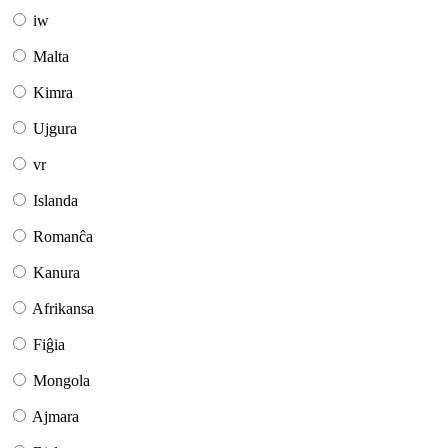
iw
Malta
Kimra
Ujgura
vr
Islanda
Romanĉa
Kanura
Afrikansa
Fiĝia
Mongola
Ajmara