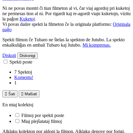
Ni ne povas montri ĉi tiun filmeton al vi, ĉar viaj agordoj pri kuketoj
ne permesas tion al ni. Por rigardi kaj re-agordi viajn kuketojn, vizitu
la paĝon
Kuketoj
.
Vi povas daŭre spekti la filmeton ĉe la originala platformo:
Originala
paĝo
Spekti filmon ĉe Tubaro ne ŝtelas la spekton de Jutubo. La spekto
enkalkuliĝas en ambaŭ Tubaro kaj Jutubo.
Mi komprenas.
Diskuti
Diskonigi
Spekti poste
7 Spektoj
Komentu!
1

Ŝati

Malŝati
En miaj kolektoj
Filmoj por spekti poste
Miaj plejŝatataj filmoj
Alklaku kolekton por aldoni la filmon. Alklaku denove por forigi.