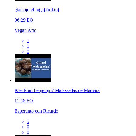
glaciaĵo el ruĝaj fruktoj
06:29
EO
Vegan Arto
1
1
0
Kiel kuiri benjetojn? Malassadas de Madeira
11:56
EO
Esperanto con Ricardo
5
0
0