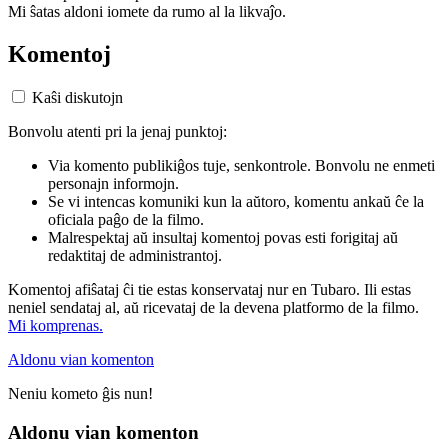
Mi ŝatas aldoni iomete da rumo al la likvaĵo.
Komentoj
Kaŝi diskutojn
Bonvolu atenti pri la jenaj punktoj:
Via komento publikiĝos tuje, senkontrole. Bonvolu ne enmeti
personajn informojn.
Se vi intencas komuniki kun la aŭtoro, komentu ankaŭ ĉe la
oficiala paĝo de la filmo.
Malrespektaj aŭ insultaj komentoj povas esti forigitaj aŭ
redaktitaj de administrantoj.
Komentoj afiŝataj ĉi tie estas konservataj nur en Tubaro. Ili estas
neniel sendataj al, aŭ ricevataj de la devena platformo de la filmo.
Mi komprenas.
Aldonu vian komenton
Neniu kometo ĝis nun!
Aldonu vian komenton