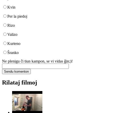
Kvin
Per la piedoj
Rizo
Valizo
Kurteno
Ŝranko
Ne plenigu ĉi tiun kampon, se vi vidas ĝin;)!
Rilataj filmoj