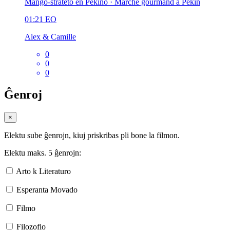
Manĝo-strateto en Pekino · Marché gourmand à Pékin
01:21
EO
Alex & Camille
0
0
0
Ĝenroj
×
Elektu sube ĝenrojn, kiuj priskribas pli bone la filmon.
Elektu maks. 5 ĝenrojn:
Arto k Literaturo
Esperanta Movado
Filmo
Filozofio