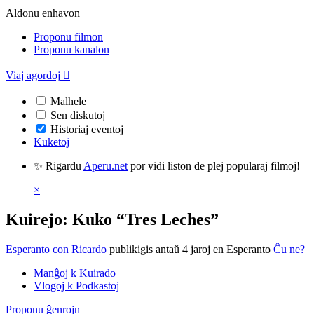
Aldonu enhavon
Proponu filmon
Proponu kanalon
Viaj agordoj

Malhele
Sen diskutoj
Historiaj eventoj
Kuketoj
✨ Rigardu
Aperu.net
por vidi liston de plej popularaj filmoj!
×
Kuirejo: Kuko “Tres Leches”
Esperanto con Ricardo
publikigis antaŭ 4 jaroj
en Esperanto
Ĉu ne?
Manĝoj k Kuirado
Vlogoj k Podkastoj
Proponu ĝenrojn