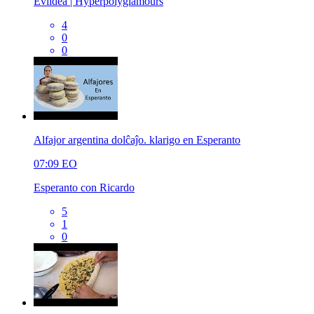
Evildea | Hyperpolyglamours
4
0
0
Alfajor argentina dolĉaĵo. klarigo en Esperanto
07:09
EO
Esperanto con Ricardo
5
1
0