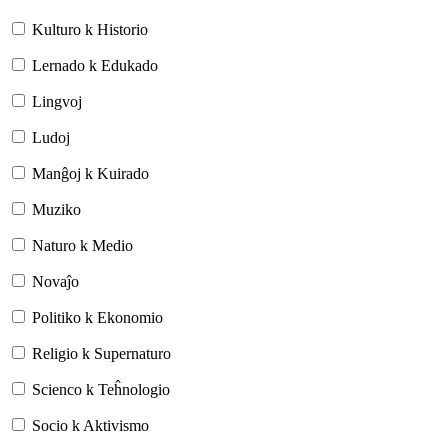
Kulturo k Historio
Lernado k Edukado
Lingvoj
Ludoj
Manĝoj k Kuirado
Muziko
Naturo k Medio
Novaĵo
Politiko k Ekonomio
Religio k Supernaturo
Scienco k Teĥnologio
Socio k Aktivismo