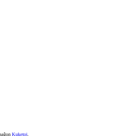
a paĝon
Kuketoj
.