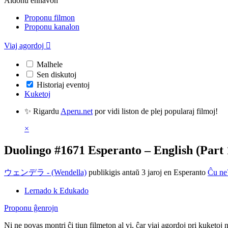
Aldonu enhavon
Proponu filmon
Proponu kanalon
Viaj agordoj

Malhele
Sen diskutoj
Historiaj eventoj
Kuketoj
✨ Rigardu
Aperu.net
por vidi liston de plej popularaj filmoj!
×
Duolingo #1671 Esperanto – English (Part 
ウェンデラ - (Wendella)
publikigis antaŭ 3 jaroj
en Esperanto
Ĉu ne
Lernado k Edukado
Proponu ĝenrojn
Ni ne povas montri ĉi tiun filmeton al vi, ĉar viaj agordoj pri kuketoj 