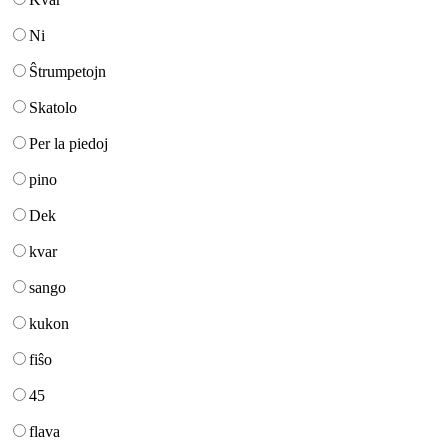
Ni
Ŝtrumpetojn
Skatolo
Per la piedoj
pino
Dek
kvar
sango
kukon
fiŝo
45
flava