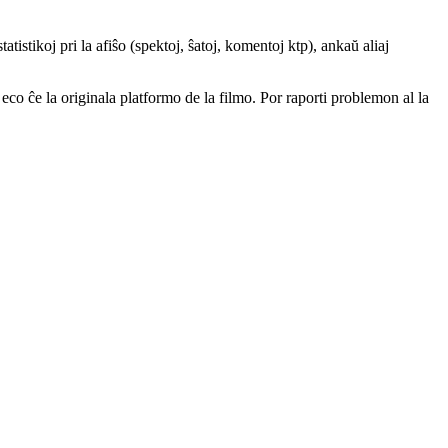
atistikoj pri la afiŝo (spektoj, ŝatoj, komentoj ktp), ankaŭ aliaj
a eco ĉe la originala platformo de la filmo. Por raporti problemon al la