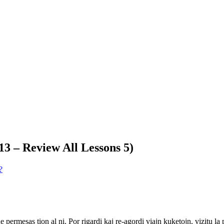
13 – Review All Lessons 5)
?
ne permesas tion al ni. Por rigardi kaj re-agordi viajn kuketojn, vizitu l