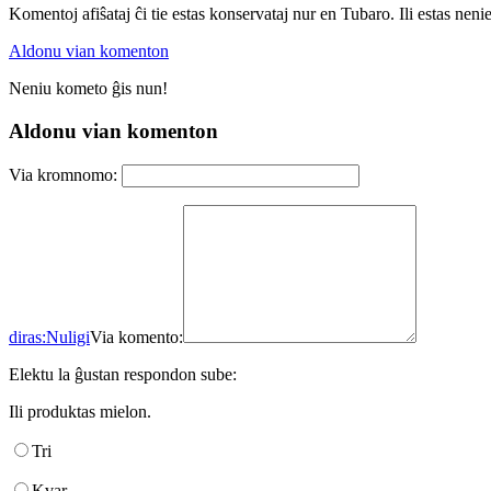
Komentoj afiŝataj ĉi tie estas konservataj nur en Tubaro. Ili estas neni
Aldonu vian komenton
Neniu kometo ĝis nun!
Aldonu vian komenton
Via kromnomo:
diras:
Nuligi
Via komento:
Elektu la ĝustan respondon sube:
Ili produktas mielon.
Tri
Kvar