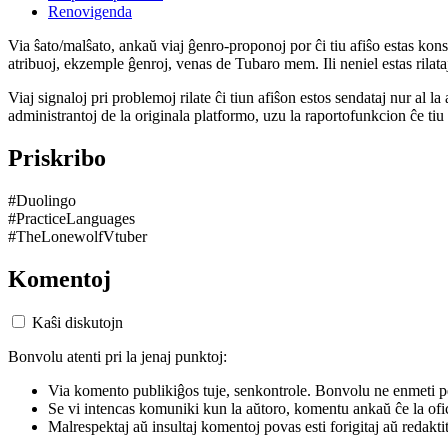
Renovigenda
Via ŝato/malŝato, ankaŭ viaj ĝenro-proponoj por ĉi tiu afiŝo estas konserv
atribuoj, ekzemple ĝenroj, venas de Tubaro mem. Ili neniel estas rilataj
Viaj signaloj pri problemoj rilate ĉi tiun afiŝon estos sendataj nur al l
administrantoj de la originala platformo, uzu la raportofunkcion ĉe ti
Priskribo
#Duolingo
#PracticeLanguages
#TheLonewolfVtuber
Komentoj
Kaŝi diskutojn
Bonvolu atenti pri la jenaj punktoj:
Via komento publikiĝos tuje, senkontrole. Bonvolu ne enmeti p
Se vi intencas komuniki kun la aŭtoro, komentu ankaŭ ĉe la ofic
Malrespektaj aŭ insultaj komentoj povas esti forigitaj aŭ redakti