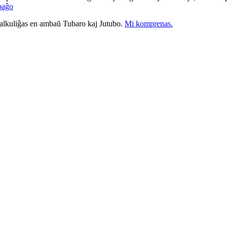
paĝo
nkalkuliĝas en ambaŭ Tubaro kaj Jutubo.
Mi komprenas.