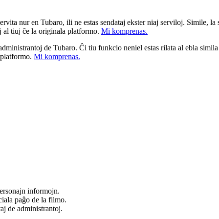
ita nur en Tubaro, ili ne estas sendataj ekster niaj serviloj. Simile, la st
 al tiuj ĉe la originala platformo.
Mi komprenas.
a administrantoj de Tubaro. Ĉi tiu funkcio neniel estas rilata al ebla simil
u platformo.
Mi komprenas.
ersonajn informojn.
iala paĝo de la filmo.
taj de administrantoj.