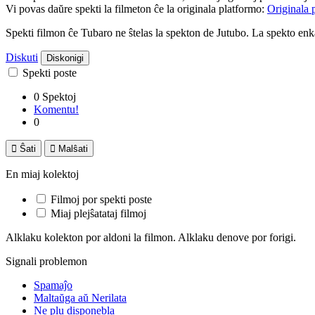
Vi povas daŭre spekti la filmeton ĉe la originala platformo:
Originala 
Spekti filmon ĉe Tubaro ne ŝtelas la spekton de Jutubo. La spekto e
Diskuti
Diskonigi
Spekti poste
0 Spektoj
Komentu!
0

Ŝati

Malŝati
En miaj kolektoj
Filmoj por spekti poste
Miaj plejŝatataj filmoj
Alklaku kolekton por aldoni la filmon. Alklaku denove por forigi.
Signali problemon
Spamaĵo
Maltaŭga aŭ Nerilata
Ne plu disponebla