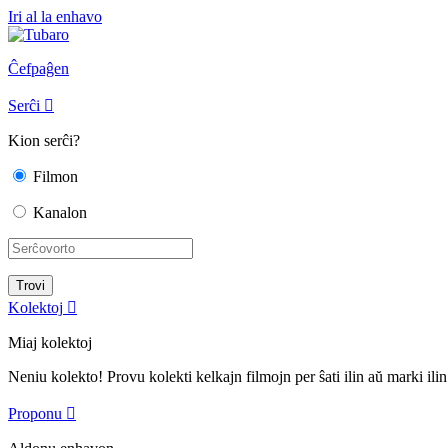
Iri al la enhavo
Ĉefpaĝen
Serĉi

Kion serĉi?
Filmon
Kanalon
Kolektoj

Miaj kolektoj
Neniu kolekto! Provu kolekti kelkajn filmojn per ŝati ilin aŭ marki ilin
Proponu
