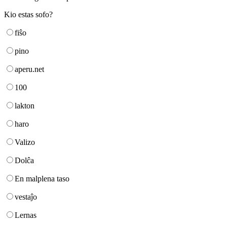
Kio estas sofo?
fiŝo
pino
aperu.net
100
lakton
haro
Valizo
Dolĉa
En malplena taso
vestaĵo
Lernas