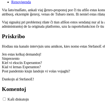
Renovigenda
Via ŝato/malŝato, ankaŭ viaj ĝenro-proponoj por ĉi tiu afiŝo estas konserv
atribuoj, ekzemple ĝenroj, venas de Tubaro mem. Ili neniel estas rilataj
Viaj signaloj pri problemoj rilate ĉi tiun afiŝon estos sendataj nur al l
administrantoj de la originala platformo, uzu la raportofunkcion ĉe ti
Priskribo
Hodiau nia kanalo intervjuis unu amikon, kies nomo estas StefanoE 
Jen estas kelkaj demandoj!
Sinprezento
Kiel vi eksciis Esperanton?
Kial vi lernas Esperanton?
Post pandemio kiujn landojn vi volas vojaghi?
Dankojn al StefanoE!
Komentoj
Kaŝi diskutojn