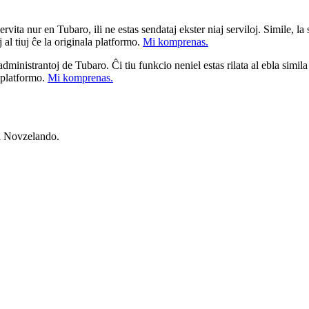
ita nur en Tubaro, ili ne estas sendataj ekster niaj serviloj. Simile, la st
 al tiuj ĉe la originala platformo.
Mi komprenas.
a administrantoj de Tubaro. Ĉi tiu funkcio neniel estas rilata al ebla simil
u platformo.
Mi komprenas.
el Novzelando.