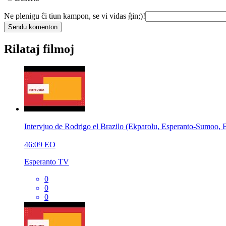
Ne plenigu ĉi tiun kampon, se vi vidas ĝin;)!
Rilataj filmoj
Intervjuo de Rodrigo el Brazilo (Ekparolu, Esperan
46:09
EO
Esperanto TV
0
0
0