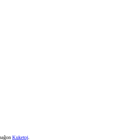
a paĝon
Kuketoj
.