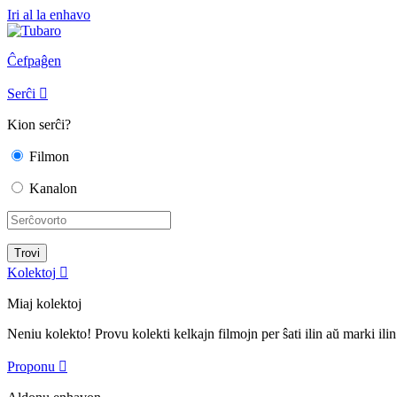
Iri al la enhavo
Ĉefpaĝen
Serĉi

Kion serĉi?
Filmon
Kanalon
Kolektoj

Miaj kolektoj
Neniu kolekto! Provu kolekti kelkajn filmojn per ŝati ilin aŭ marki ilin
Proponu
