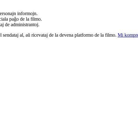
ersonajn informojn.
iala paĝo de la filmo.
taj de administrantoj.
el sendataj al, aŭ ricevataj de la devena platformo de la filmo.
Mi kompre