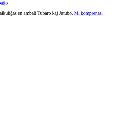
paĝo
nkalkuliĝas en ambaŭ Tubaro kaj Jutubo.
Mi komprenas.