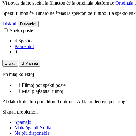
Vi povas daŭre spekti la filmeton ĉe la originala platformo:
Originala 
Spekti filmon ĉe Tubaro ne ŝtelas la spekton de Jutubo. La spekto e
Diskuti
Diskonigi
Spekti poste
4 Spektoj
Komentu!
0

Ŝati

Malŝati
En miaj kolektoj
Filmoj por spekti poste
Miaj plejŝatataj filmoj
Alklaku kolekton por aldoni la filmon. Alklaku denove por forigi.
Signali problemon
Spamaĵo
Maltaŭga aŭ Nerilata
Ne plu disponebla