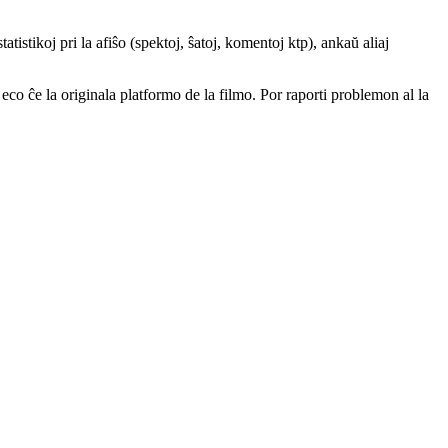
atistikoj pri la afiŝo (spektoj, ŝatoj, komentoj ktp), ankaŭ aliaj
a eco ĉe la originala platformo de la filmo. Por raporti problemon al la