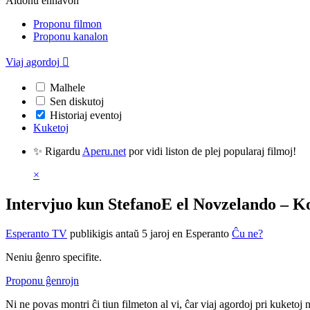
Aldonu enhavon
Proponu filmon
Proponu kanalon
Viaj agordoj

Malhele
Sen diskutoj
Historiaj eventoj
Kuketoj
✨ Rigardu
Aperu.net
por vidi liston de plej popularaj filmoj!
×
Intervjuo kun StefanoE el Novzelando – Ko
Esperanto TV
publikigis antaŭ 5 jaroj
en Esperanto
Ĉu ne?
Neniu ĝenro specifite.
Proponu ĝenrojn
Ni ne povas montri ĉi tiun filmeton al vi, ĉar viaj agordoj pri kuketoj 