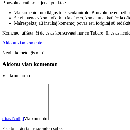
Bonvolu atenti pri la jenaj punktoj:
Via komento publikiĝos tuje, senkontrole. Bonvolu ne enmeti p
Se vi intencas komuniki kun la aŭtoro, komentu ankaŭ ĉe la ofic
Malrespektaj aŭ insultaj komentoj povas esti forigitaj aŭ redakti
Komentoj afiŝataj ĉi tie estas konservataj nur en Tubaro. Ili estas neni
Aldonu vian komenton
Neniu kometo ĝis nun!
Aldonu vian komenton
Via kromnomo:
diras:
Nuligi
Via komento:
Elektu la ĝustan respondon sube: