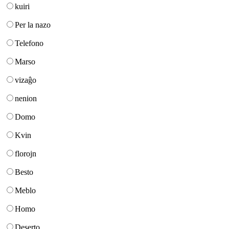
kuiri
Per la nazo
Telefono
Marso
vizaĝo
nenion
Domo
Kvin
florojn
Besto
Meblo
Homo
Deserto