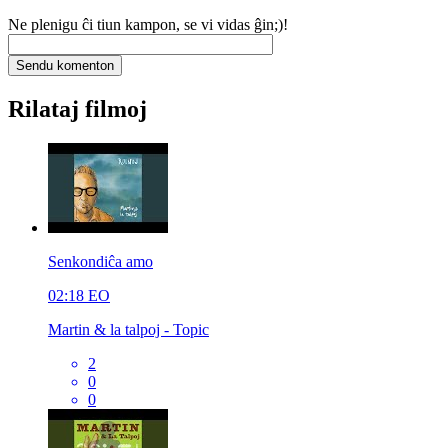
Ne plenigu ĉi tiun kampon, se vi vidas ĝin;)!
Rilataj filmoj
Senkondiĉa amo
02:18
EO
Martin & la talpoj - Topic
2
0
0