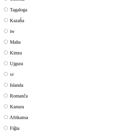
Tagaloga
Kazaĥa
iw
Malta
Kimra
Ujgura
vr
Islanda
Romanĉa
Kanura
Afrikansa
Fiĝia