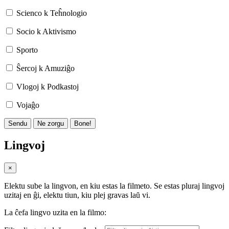
Scienco k Teĥnologio
Socio k Aktivismo
Sporto
Ŝercoj k Amuziĝo
Vlogoj k Podkastoj
Vojaĝo
Sendu
Ne zorgu
Bone!
Lingvoj
×
Elektu sube la lingvon, en kiu estas la filmeto. Se estas pluraj lingvoj
uzitaj en ĝi, elektu tiun, kiu plej gravas laŭ vi.
La ĉefa lingvo uzita en la filmo: