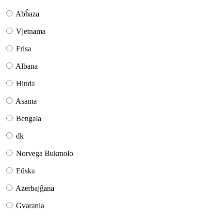
Abĥaza
Vjetnama
Frisa
Albana
Hinda
Asama
Bengala
dk
Norvega Bukmolo
Eŭska
Azerbajĝana
Gvarania