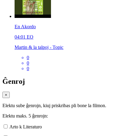
En Akordo
04:01
EO
Martin & la talpoj - Topic
0
0
0
Ĝenroj
×
Elektu sube ĝenrojn, kiuj priskribas pli bone la filmon.
Elektu maks. 5 ĝenrojn:
Arto k Literaturo