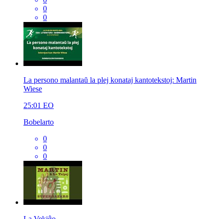
0
0
La persono malantaŭ la plej konataj kantotekstoj: Martin
Wiese
25:01
EO
Bobelarto
0
0
0
La Vekiĝo