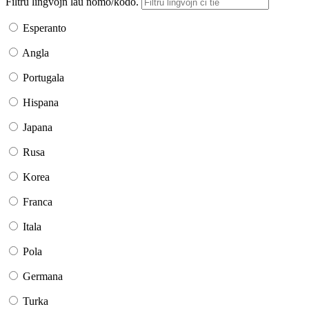
Filtru lingvojn laŭ nomo/kodo.
Esperanto
Angla
Portugala
Hispana
Japana
Rusa
Korea
Franca
Itala
Pola
Germana
Turka