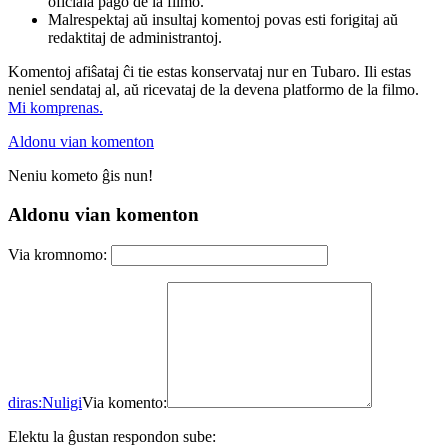
oficiala paĝo de la filmo.
Malrespektaj aŭ insultaj komentoj povas esti forigitaj aŭ
redaktitaj de administrantoj.
Komentoj afiŝataj ĉi tie estas konservataj nur en Tubaro. Ili estas
neniel sendataj al, aŭ ricevataj de la devena platformo de la filmo.
Mi komprenas.
Aldonu vian komenton
Neniu kometo ĝis nun!
Aldonu vian komenton
Via kromnomo:
diras:
Nuligi
Via komento:
Elektu la ĝustan respondon sube: