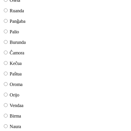
Oseta
Ruanda
Panĝaba
Palio
Burunda
Ĉamora
Keĉua
Paŝtua
Oroma
Orijo
Vendaa
Birma
Naura