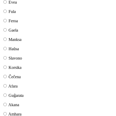
Evea
Fula
Feroa
Gaela
Manksa
Haŭsa
Slavono
Korsika
Ĉeĉena
Afara
Guĝarata
Akana
Amhara