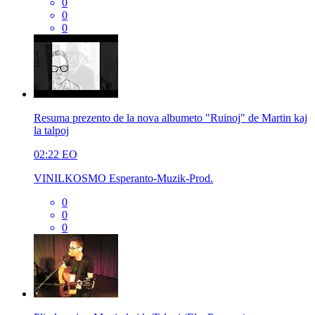
0
0
0
Resuma prezento de la nova albumeto "Ruinoj" de Martin kaj
la talpoj
02:22
EO
VINILKOSMO Esperanto-Muzik-Prod.
0
0
0