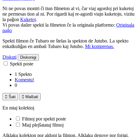
Ni ne povas montri ĉi tiun filmeton al vi, ĉar viaj agordoj pri kuketoj
ne permesas tion al ni. Por rigardi kaj re-agordi viajn kuketojn, vizitu
la paĝon
Kuketoj
.
Vi povas daŭre spekti la filmeton ĉe la originala platformo:
Originala
paĝo
Spekti filmon ĉe Tubaro ne ŝtelas la spekton de Jutubo. La spekto
enkalkuliĝas en ambaŭ Tubaro kaj Jutubo.
Mi komprenas.
Diskuti
Diskonigi
Spekti poste
1 Spekto
Komentu!
0

Ŝati

Malŝati
En miaj kolektoj
Filmoj por spekti poste
Miaj plejŝatataj filmoj
Alklaku kolekton por aldoni la filmon. Alklaku denove por forigi.