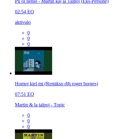
Pli ol nenio - Martin kaj la Talpoj (Eks-Persone)
02:54
EO
aktivulo
0
0
0
Homoj kiel mi (Remikso djh roger borges)
07:51
EO
Martin & la talpoj - Topic
0
0
0