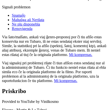
Signali problemon
Spamaĵo
Maltaŭga aŭ Nerilata
Ne plu disponebla
Renovigenda
Via ŝato/malŝato, ankaŭ viaj ĝenro-proponoj por ĉi tiu afiŝo estas
konservita nur en Tubaro, ili ne estas sendataj ekster niaj serviloj.
Simile, la statistikoj pri la afiŝo (spektoj, ŝatoj, komentoj ktp), ankaŭ
aliaj atribuoj, ekzemple ĝenroj, venas de Tubaro mem. Ili neniel
estas rilataj al tiuj ĉe la originala platformo.
Mi komprenas.
Viaj signaloj pri problemoj rilate ĉi tiun afiŝon estos sendataj nur al
la administrantoj de Tubaro. Ĉi tiu funkcio neniel estas rilata al ebla
simila eco ĉe la originala platformo de la filmo. Por raporti
problemon al la administrantoj de la originala platformo, uzu la
raportofunkcion ĉe tiu platformo.
Mi komprenas.
Priskribo
Provided to YouTube by Vinilkosmo
Ekrano · Martin & La Talpoj