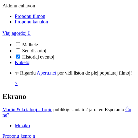
Aldonu enhavon
Proponu filmon
Proponu kanalon
Viaj agordoj

Malhele
Sen diskutoj
Historiaj eventoj
Kuketoj
✨ Rigardu
Aperu.net
por vidi liston de plej popularaj filmoj!
×
Ekrano
Martin & la talpoj - Topic
publikigis antaŭ 2 jaroj
en Esperanto
Ĉu
ne?
Muziko
Proponu ĝenrojn