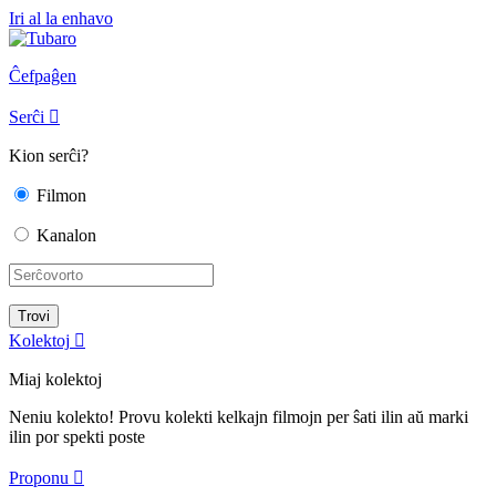
Iri al la enhavo
Ĉefpaĝen
Serĉi

Kion serĉi?
Filmon
Kanalon
Kolektoj

Miaj kolektoj
Neniu kolekto! Provu kolekti kelkajn filmojn per ŝati ilin aŭ marki
ilin por spekti poste
Proponu
