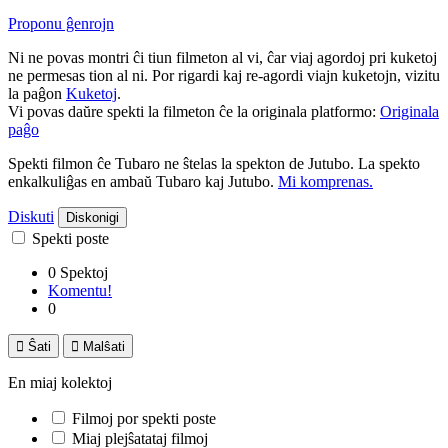
Proponu ĝenrojn
Ni ne povas montri ĉi tiun filmeton al vi, ĉar viaj agordoj pri kuketoj
ne permesas tion al ni. Por rigardi kaj re-agordi viajn kuketojn, vizitu
la paĝon
Kuketoj
.
Vi povas daŭre spekti la filmeton ĉe la originala platformo:
Originala
paĝo
Spekti filmon ĉe Tubaro ne ŝtelas la spekton de Jutubo. La spekto
enkalkuliĝas en ambaŭ Tubaro kaj Jutubo.
Mi komprenas.
Diskuti
Diskonigi
Spekti poste
0 Spektoj
Komentu!
0

Ŝati

Malŝati
En miaj kolektoj
Filmoj por spekti poste
Miaj plejŝatataj filmoj