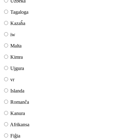
Uzbeka
Tagaloga
Kazaĥa
iw
Malta
Kimra
Ujgura
vr
Islanda
Romanĉa
Kanura
Afrikansa
Fiĝia