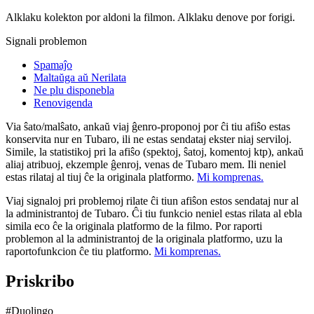
Alklaku kolekton por aldoni la filmon. Alklaku denove por forigi.
Signali problemon
Spamaĵo
Maltaŭga aŭ Nerilata
Ne plu disponebla
Renovigenda
Via ŝato/malŝato, ankaŭ viaj ĝenro-proponoj por ĉi tiu afiŝo estas
konservita nur en Tubaro, ili ne estas sendataj ekster niaj serviloj.
Simile, la statistikoj pri la afiŝo (spektoj, ŝatoj, komentoj ktp), ankaŭ
aliaj atribuoj, ekzemple ĝenroj, venas de Tubaro mem. Ili neniel
estas rilataj al tiuj ĉe la originala platformo.
Mi komprenas.
Viaj signaloj pri problemoj rilate ĉi tiun afiŝon estos sendataj nur al
la administrantoj de Tubaro. Ĉi tiu funkcio neniel estas rilata al ebla
simila eco ĉe la originala platformo de la filmo. Por raporti
problemon al la administrantoj de la originala platformo, uzu la
raportofunkcion ĉe tiu platformo.
Mi komprenas.
Priskribo
#Duolingo