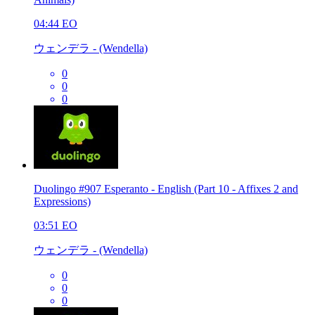
04:44
EO
ウェンデラ - (Wendella)
0
0
0
Duolingo #907 Esperanto - English (Part 10 - Affixes 2 and
Expressions)
03:51
EO
ウェンデラ - (Wendella)
0
0
0