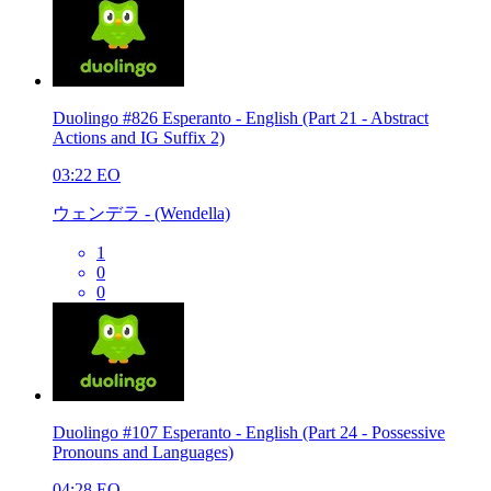
Duolingo #826 Esperanto - English (Part 21 - Abstract
Actions and IG Suffix 2)
03:22
EO
ウェンデラ - (Wendella)
1
0
0
Duolingo #107 Esperanto - English (Part 24 - Possessive
Pronouns and Languages)
04:28
EO