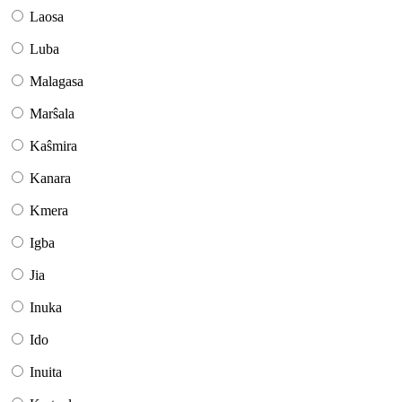
Laosa
Luba
Malagasa
Marŝala
Kaŝmira
Kanara
Kmera
Igba
Jia
Inuka
Ido
Inuita