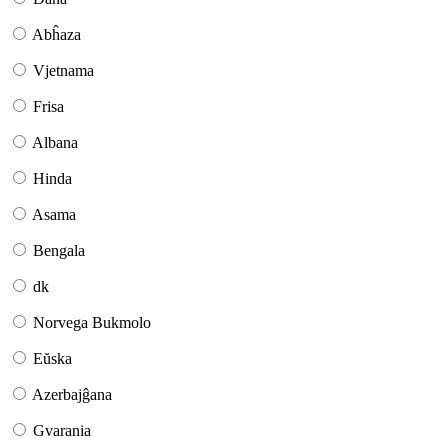
Abĥaza
Vjetnama
Frisa
Albana
Hinda
Asama
Bengala
dk
Norvega Bukmolo
Eŭska
Azerbajĝana
Gvarania