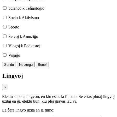
Scienco k Teĥnologio
Socio k Aktivismo
Sporto
Ŝercoj k Amuziĝo
Vlogoj k Podkastoj
Vojaĝo
Sendu
Ne zorgu
Bone!
Lingvoj
×
Elektu sube la lingvon, en kiu estas la filmeto. Se estas pluraj lingvoj
uzitaj en ĝi, elektu tiun, kiu plej gravas laŭ vi.
La ĉefa lingvo uzita en la filmo: