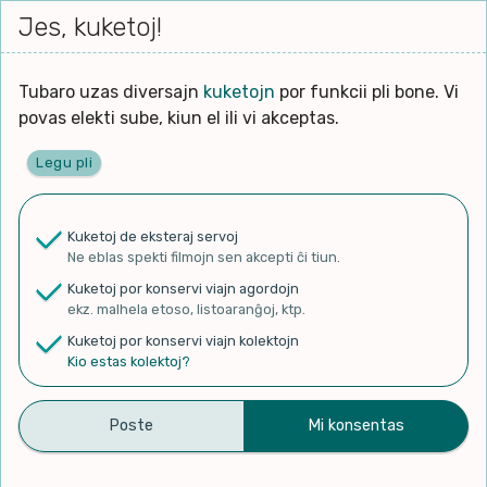
Iri




elektu
Jes, kuketoj!
Serĉi
Kolektoj
Proponu
Viaj
al
Filmo
tiun,
agor
la
kiu
enhavo
Tubaro uzas diversajn
kuketojn
por funkcii pli bone. Vi
Filozofio
plej
Ĉefpaĝen
povas elekti sube, kiun el ili vi akceptas.
gravas
Kulturo k Historio
laŭ
Legu pli
vi.
Lernado k Edukado
✨ Rigardu
Aperu.net
por vidi liston
de plej popularaj filmoj!
u
Ne
Kuketoj de eksteraj servoj
×
La
Lingvoj
Ne eblas spekti filmojn sen akcepti ĉi tiun.
ĉefa
zorgu
Kuketoj por konservi viajn agordojn
lingvo
Ludoj
ekz. malhela etoso, listoaranĝoj, ktp.
uzita
Kuketoj por konservi viajn kolektojn
en
Manĝoj k Kuirado
Kio estas kolektoj?
Duolingo #541 Esperanto –
la
filmo:
Muziko
English (Part 13 – Affixes
Naturo k Medio
and Make Purchases)
Filtru