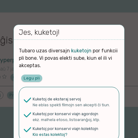
Jes, kuketoj!
iĝis en Tajvano!
Tubaro uzas diversajn
kuketojn
por funkcii
pli bone. Vi povas elekti sube, kiun el ili vi
 Hyperpolyglamours
akceptas.
aŭ 7 jaroj
o
Ĉu ne?
Legu pli
j
Proponu ĝenrojn
Kuketoj de eksteraj servoj
Ne eblas spekti filmojn sen akcepti ĉi tiun.
Kuketoj por konservi viajn agordojn
ekz. malhela etoso, listoaranĝoj, ktp.
Kuketoj por konservi viajn kolektojn
Kio estas kolektoj?