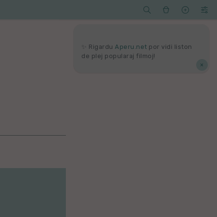




Serĉi
Kolektoj
Proponu
Viaj
agord
✨ Rigardu
Aperu.net
por vidi liston
de plej popularaj filmoj!
×