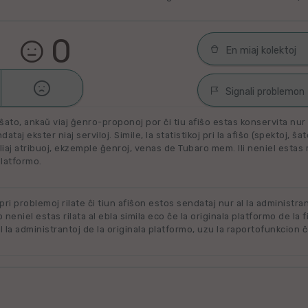
0
En miaj kolektoj

Malŝati
Filmoj por spek
Signali problemon
Miaj plejŝatataj 
ŝato, ankaŭ viaj ĝenro-proponoj por ĉi tiu afiŝo estas konservita nur e
Spamaĵo
ataj ekster niaj serviloj. Simile, la statistikoj pri la afiŝo (spektoj, ŝa
liaj atribuoj, ekzemple ĝenroj, venas de Tubaro mem. Ili neniel estas ril
Maltaŭga aŭ Neril
Alklaku kolekton
platformo.
filmon. Alklaku 
Ne plu disponebla
forigi.
Renovigenda
 pri problemoj rilate ĉi tiun afiŝon estos sendataj nur al la administra
o neniel estas rilata al ebla simila eco ĉe la originala platformo de la f
 la administrantoj de la originala platformo, uzu la raportofunkcion ĉ