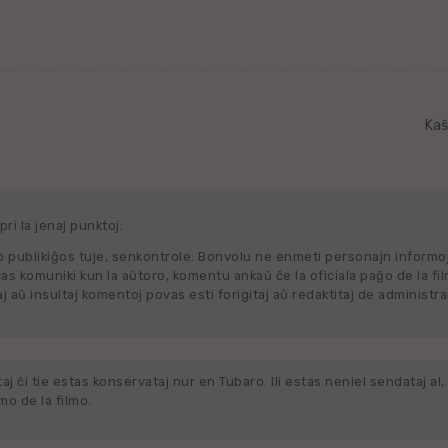
Kaŝ
ri la jenaj punktoj:
 publikiĝos tuje, senkontrole. Bonvolu ne enmeti personajn informo
cas komuniki kun la aŭtoro, komentu ankaŭ ĉe la oficiala paĝo de la fi
j aŭ insultaj komentoj povas esti forigitaj aŭ redaktitaj de administra
j ĉi tie estas konservataj nur en Tubaro. Ili estas neniel sendataj al, 
o de la filmo.