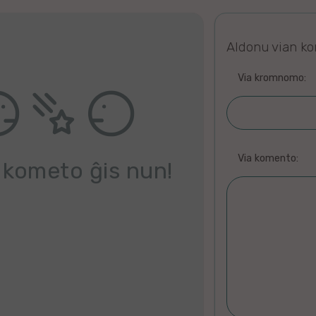
Aldonu vian k
Via kromnomo:
Via komento:
 kometo ĝis nun!