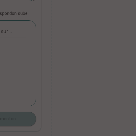
espondon sube:
 sur …