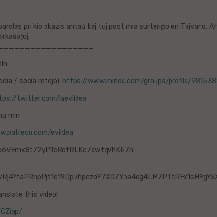
i parolas pri kio okazis antaŭ kaj tuj post mia surteriĝo en Tajvano.
irkaŭaĵoj.
__________________
in:
dia / socia retejo):
https://www.minds.com/groups/profile/9815
tps://twitter.com/laevildea
nu min
w.patreon.com/evildea
 MEx6VEmx8t72yP1eRofRLKc7dwtqVhKR7n
wRj4YfaPRnpPjt1e19Dp7hpczoY7XDZYha4og4LM7PTtRFx1sH9gY
anslate this video!
/CZiap/