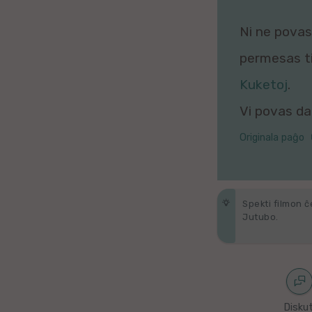
Galega
Ni ne povas 
Hungara
permesas tio
Malaja
Kuketoj
.
Vi povas daŭ
Nederlanda
Originala paĝo
Interlingvao
Ĉeĥa
Spekti filmon ĉ
zx
Jutubo.
Araba
Java
Diskut