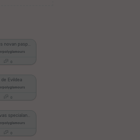
Dima havas novan pasporton
perpolyglamours
0
 de Evildea
perpolyglamours
0
Evildea havas specialan talenton
perpolyglamours
0