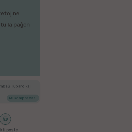
ketoj ne
zitu la paĝon
ambaŭ Tubaro kaj
Mi komprenas.
kti poste