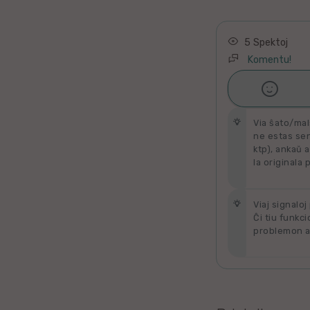
Latino
Ukraina
5 Spektoj
Komentu!
Taja

Ŝati
Kataluna
Via ŝato/mal
Greka
ne estas send
ktp), ankaŭ a
la originala 
Rumana
Sveda
Viaj signaloj
Ĉi tiu funkci
problemon al
Bulgara
Slovaka
Bosna