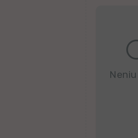
Belorusa
Bretona
Finna
Kroata
Valona
Neniu
Hebrea
Ganda
Latva
Serba
Uzbeka