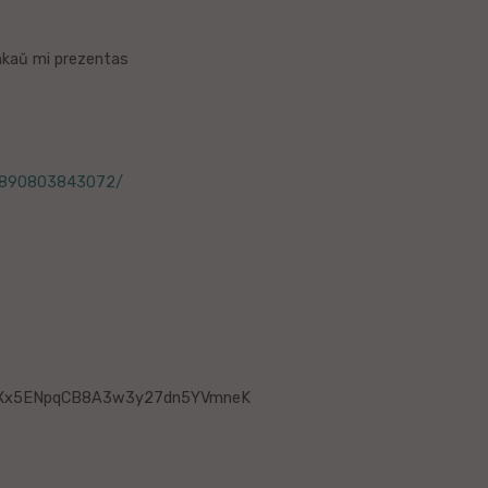
 Ankaŭ mi prezentas
38890803843072/
xXx5ENpqCB8A3w3y27dn5YVmneK