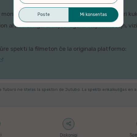
montri ĉi tiun filmeton al vi, ĉar viaj agordoj pri ku
n al ni. Por rigardi kaj re-agordi viajn kuketojn, vi
re spekti la filmeton ĉe la originala platformo:
e Tubaro ne ŝtelas la spekton de Jutubo. La spekto enkalkuliĝas en 
i
Spe
Diskonigi