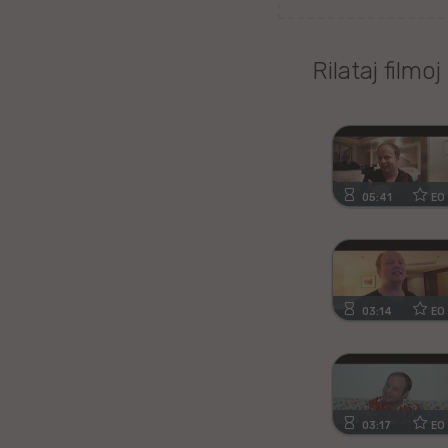
Kanura
Rilataj filmoj
Afrikansa
Fiĝia
Mongola
05:41
EO
Ajmara
Bislamo
Tamila
03:14
EO
Somala
Estona
03:17
EO