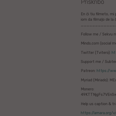
Priskribo
Litova
En ĉi tiu filmeto, m
iom da filmaĵo de la ĉ
Urduo
____________
Dana
Follow me / Sekvu m
Minds.com (social me
Abĥaza
Twitter (Tvitero):
ht
Vjetnama
Support me / Subte
Frisa
Patreon:
https://ww
Myriad (Miriado):
Albana
Monero:
49KTTNjgFs7VEnS
Hinda
Help us caption & tr
Asama
https://amara.org/v