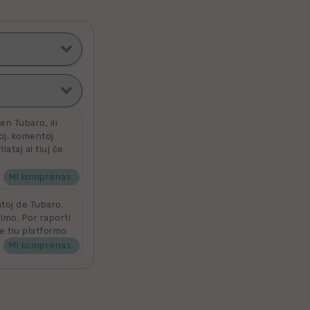
ti poste
filmoj
n Tubaro, ili
toj, komentoj
ataj al tiuj ĉe
ata
 por aldoni la
denove por
Mi komprenas.
ntoj de Tubaro.
ilmo. Por raporti
e tiu platformo.
Mi komprenas.