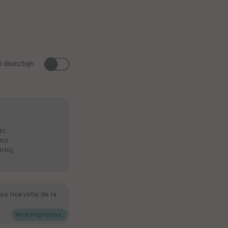
i diskutojn
jn.
lmo.
ntoj.
aŭ ricevataj de la
Mi komprenas.