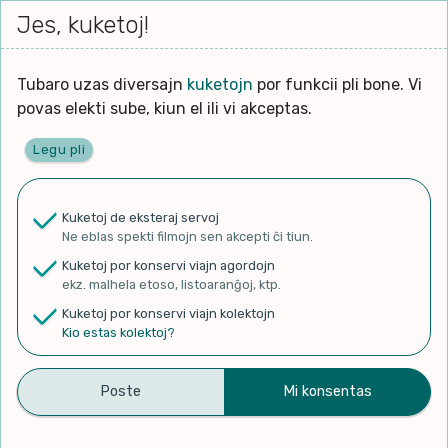
Iri




elektu
Jes, kuketoj!
Serĉi
Kolektoj
Proponu
Viaj
al
Filmo
tiun,
agord
la
kiu
enhavo
Tubaro uzas diversajn
kuketojn
por funkcii pli bone. Vi
Filozofio
plej
povas elekti sube, kiun el ili vi akceptas.
gravas
Kulturo k Historio
laŭ
Legu pli
vi.
Ĉefpaĝen
Lernado k Edukado
u
Ne
Kuketoj de eksteraj servoj
La
Lingvoj
Ne eblas spekti filmojn sen akcepti ĉi tiun.
ĉefa
✨ Rigardu
Aperu.net
por vidi liston
zorgu
Kuketoj por konservi viajn agordojn
de plej popularaj filmoj!
lingvo
Ludoj
ekz. malhela etoso, listoaranĝoj, ktp.
×
uzita
Kuketoj por konservi viajn kolektojn
en
Manĝoj k Kuirado
Kio estas kolektoj?
la
filmo:
Muziko
Komuna fotado kaj
Naturo k Medio
Filtru