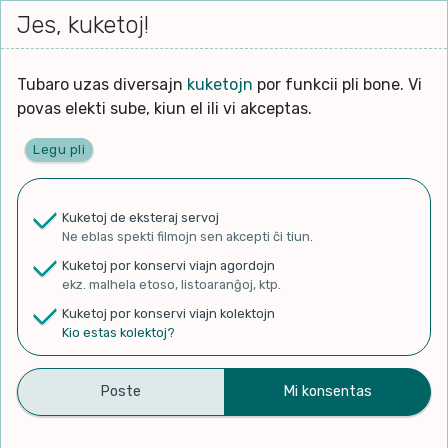
Iri




elektu
Jes, kuketoj!
Serĉi
Kolektoj
Proponu
Viaj
al
Filmo
tiun,
agord
la
kiu
enhavo
Tubaro uzas diversajn
kuketojn
por funkcii pli bone. Vi
Filozofio
plej
povas elekti sube, kiun el ili vi akceptas.
gravas
Kulturo k Historio
laŭ
Legu pli
vi.
Ĉefpaĝen
Lernado k Edukado
u
Ne
Kuketoj de eksteraj servoj
La
Lingvoj
Ne eblas spekti filmojn sen akcepti ĉi tiun.
ĉefa
✨ Rigardu
Aperu.net
por vidi liston
zorgu
Kuketoj por konservi viajn agordojn
de plej popularaj filmoj!
lingvo
Ludoj
ekz. malhela etoso, listoaranĝoj, ktp.
×
uzita
Kuketoj por konservi viajn kolektojn
en
Manĝoj k Kuirado
Kio estas kolektoj?
la
filmo:
Muziko
Jomo-koncerto, IJK 2008:
Naturo k Medio
Filtru