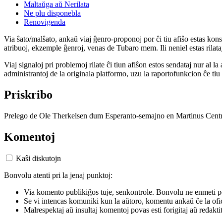
Maltaŭga aŭ Nerilata
Ne plu disponebla
Renovigenda
Via ŝato/malŝato, ankaŭ viaj ĝenro-proponoj por ĉi tiu afiŝo estas konserv
atribuoj, ekzemple ĝenroj, venas de Tubaro mem. Ili neniel estas rilataj
Viaj signaloj pri problemoj rilate ĉi tiun afiŝon estos sendataj nur al l
administrantoj de la originala platformo, uzu la raportofunkcion ĉe ti
Priskribo
Prelego de Ole Therkelsen dum Esperanto-semajno en Martinus Centr
Komentoj
Kaŝi diskutojn
Bonvolu atenti pri la jenaj punktoj:
Via komento publikiĝos tuje, senkontrole. Bonvolu ne enmeti p
Se vi intencas komuniki kun la aŭtoro, komentu ankaŭ ĉe la ofic
Malrespektaj aŭ insultaj komentoj povas esti forigitaj aŭ redakti