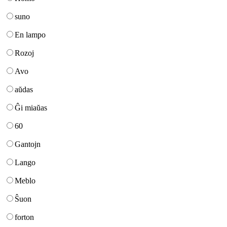
suno
En lampo
Rozoj
Avo
aŭdas
Ĝi miaŭas
60
Gantojn
Lango
Meblo
Ŝuon
forton