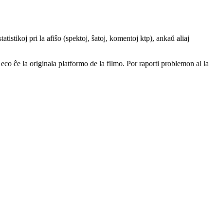
atistikoj pri la afiŝo (spektoj, ŝatoj, komentoj ktp), ankaŭ aliaj
a eco ĉe la originala platformo de la filmo. Por raporti problemon al la