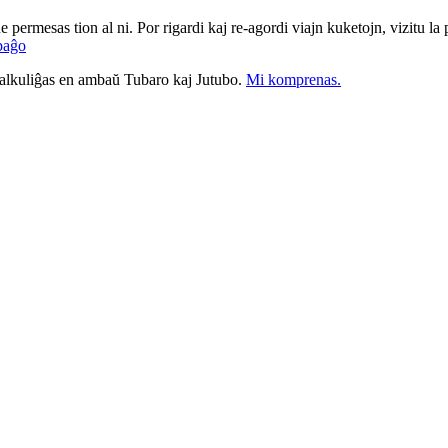
ne permesas tion al ni. Por rigardi kaj re-agordi viajn kuketojn, vizitu l
paĝo
nkalkuliĝas en ambaŭ Tubaro kaj Jutubo.
Mi komprenas.