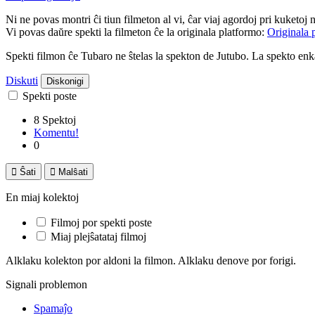
Ni ne povas montri ĉi tiun filmeton al vi, ĉar viaj agordoj pri kuketoj 
Vi povas daŭre spekti la filmeton ĉe la originala platformo:
Originala 
Spekti filmon ĉe Tubaro ne ŝtelas la spekton de Jutubo. La spekto e
Diskuti
Diskonigi
Spekti poste
8 Spektoj
Komentu!
0

Ŝati

Malŝati
En miaj kolektoj
Filmoj por spekti poste
Miaj plejŝatataj filmoj
Alklaku kolekton por aldoni la filmon. Alklaku denove por forigi.
Signali problemon
Spamaĵo