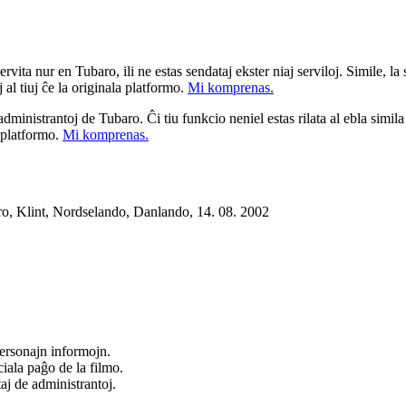
ita nur en Tubaro, ili ne estas sendataj ekster niaj serviloj. Simile, la st
 al tiuj ĉe la originala platformo.
Mi komprenas.
a administrantoj de Tubaro. Ĉi tiu funkcio neniel estas rilata al ebla simil
u platformo.
Mi komprenas.
o, Klint, Nordselando, Danlando, 14. 08. 2002
ersonajn informojn.
iala paĝo de la filmo.
taj de administrantoj.