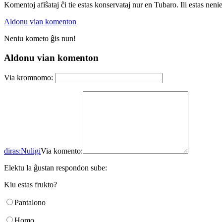
Komentoj afiŝataj ĉi tie estas konservataj nur en Tubaro. Ili estas neni
Aldonu vian komenton
Neniu kometo ĝis nun!
Aldonu vian komenton
Via kromnomo:
diras:
Nuligi
Via komento:
Elektu la ĝustan respondon sube:
Kiu estas frukto?
Pantalono
Homo