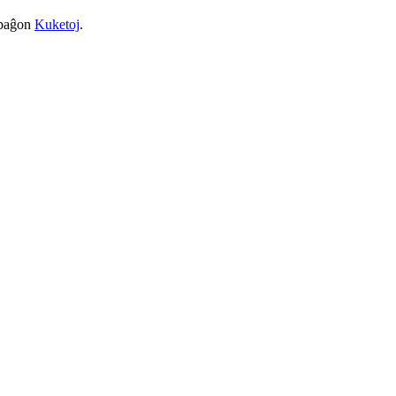
a paĝon
Kuketoj
.