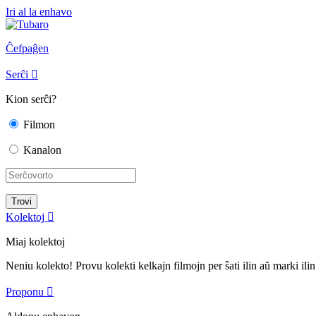
Iri al la enhavo
Ĉefpaĝen
Serĉi

Kion serĉi?
Filmon
Kanalon
Kolektoj

Miaj kolektoj
Neniu kolekto! Provu kolekti kelkajn filmojn per ŝati ilin aŭ marki ilin
Proponu
