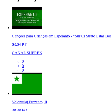
Canções para Crianças em Esperanto - "Sur Ci Strato Estas Bo
03:04
PT
CANAL SUPREN
0
0
0
Volontulaj Prezentoj II
38:38
EO