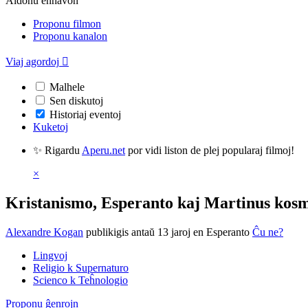
Aldonu enhavon
Proponu filmon
Proponu kanalon
Viaj agordoj

Malhele
Sen diskutoj
Historiaj eventoj
Kuketoj
✨ Rigardu
Aperu.net
por vidi liston de plej popularaj filmoj!
×
Kristanismo, Esperanto kaj Martinus kosm
Alexandre Kogan
publikigis antaŭ 13 jaroj
en Esperanto
Ĉu ne?
Lingvoj
Religio k Supernaturo
Scienco k Teĥnologio
Proponu ĝenrojn