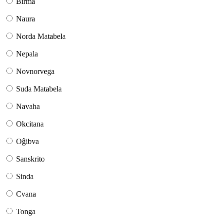
Birma
Naura
Norda Matabela
Nepala
Novnorvega
Suda Matabela
Navaha
Okcitana
Oĝibva
Sanskrito
Sinda
Cvana
Tonga