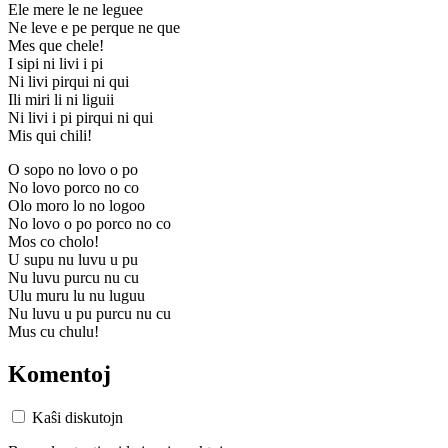
Ele mere le ne leguee
Ne leve e pe perque ne que
Mes que chele!
I sipi ni livi i pi
Ni livi pirqui ni qui
Ili miri li ni liguii
Ni livi i pi pirqui ni qui
Mis qui chili!
O sopo no lovo o po
No lovo porco no co
Olo moro lo no logoo
No lovo o po porco no co
Mos co cholo!
U supu nu luvu u pu
Nu luvu purcu nu cu
Ulu muru lu nu luguu
Nu luvu u pu purcu nu cu
Mus cu chulu!
Komentoj
Kaŝi diskutojn