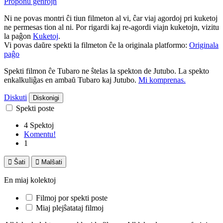
Proponu ĝenrojn
Ni ne povas montri ĉi tiun filmeton al vi, ĉar viaj agordoj pri kuketoj
ne permesas tion al ni. Por rigardi kaj re-agordi viajn kuketojn, vizitu
la paĝon
Kuketoj
.
Vi povas daŭre spekti la filmeton ĉe la originala platformo:
Originala
paĝo
Spekti filmon ĉe Tubaro ne ŝtelas la spekton de Jutubo. La spekto
enkalkuliĝas en ambaŭ Tubaro kaj Jutubo.
Mi komprenas.
Diskuti
Diskonigi
Spekti poste
4 Spektoj
Komentu!
1

Ŝati

Malŝati
En miaj kolektoj
Filmoj por spekti poste
Miaj plejŝatataj filmoj