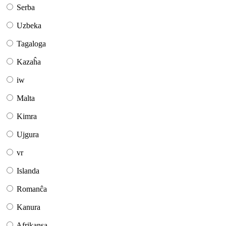
Serba
Uzbeka
Tagaloga
Kazaĥa
iw
Malta
Kimra
Ujgura
vr
Islanda
Romanĉa
Kanura
Afrikansa