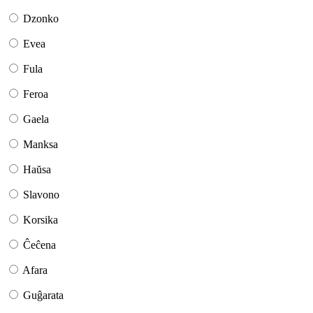
Dzonko
Evea
Fula
Feroa
Gaela
Manksa
Haŭsa
Slavono
Korsika
Ĉeĉena
Afara
Guĝarata