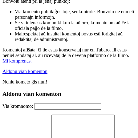
Bonvolu atenti pri la jenaj punktoj:
Via komento publikiĝos tuje, senkontrole. Bonvolu ne enmeti
personajn informojn.
Se vi intencas komuniki kun la aŭtoro, komentu ankaŭ ĉe la
oficiala paĝo de la filmo.
Malrespektaj aŭ insultaj komentoj povas esti forigitaj aŭ
redaktitaj de administrantoj.
Komentoj afiŝataj ĉi tie estas konservataj nur en Tubaro. Ili estas
neniel sendataj al, aŭ ricevataj de la devena platformo de la filmo.
Mi komprenas.
Aldonu vian komenton
Neniu kometo ĝis nun!
Aldonu vian komenton
Via kromnomo: