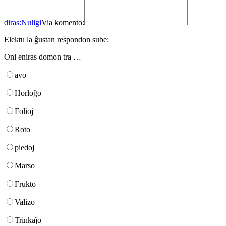
diras:
Nuligi
Via komento:
Elektu la ĝustan respondon sube:
Oni eniras domon tra …
avo
Horloĝo
Folioj
Roto
piedoj
Marso
Frukto
Valizo
Trinkaĵo