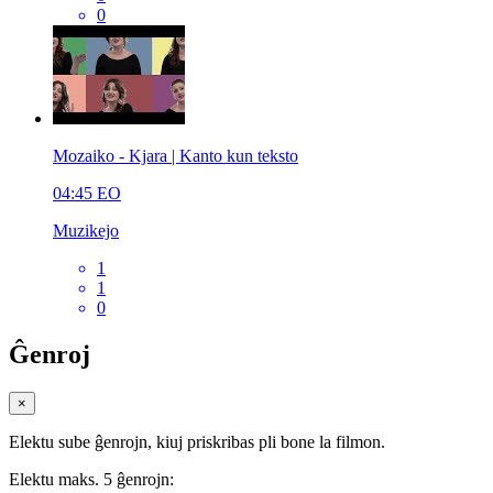
0
Mozaiko - Kjara | Kanto kun teksto
04:45
EO
Muzikejo
1
1
0
Ĝenroj
×
Elektu sube ĝenrojn, kiuj priskribas pli bone la filmon.
Elektu maks. 5 ĝenrojn: