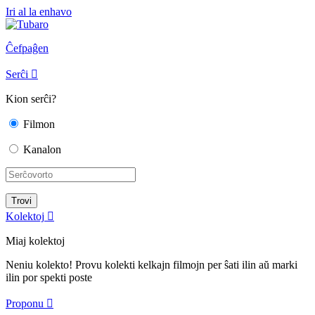
Iri al la enhavo
Ĉefpaĝen
Serĉi

Kion serĉi?
Filmon
Kanalon
Kolektoj

Miaj kolektoj
Neniu kolekto! Provu kolekti kelkajn filmojn per ŝati ilin aŭ marki
ilin por spekti poste
Proponu
