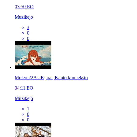
03:50
EO
Muzikejo
3
0
0
Moleo 22A - Kjara | Kanto kun teksto
04:11
EO
Muzikejo
1
0
0