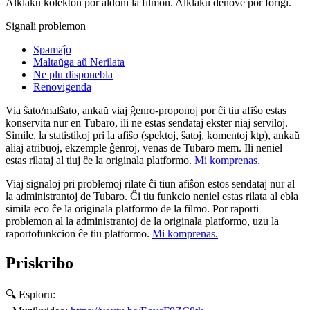
Alklaku kolekton por aldoni la filmon. Alklaku denove por forigi.
Signali problemon
Spamaĵo
Maltaŭga aŭ Nerilata
Ne plu disponebla
Renovigenda
Via ŝato/malŝato, ankaŭ viaj ĝenro-proponoj por ĉi tiu afiŝo estas
konservita nur en Tubaro, ili ne estas sendataj ekster niaj serviloj.
Simile, la statistikoj pri la afiŝo (spektoj, ŝatoj, komentoj ktp), ankaŭ
aliaj atribuoj, ekzemple ĝenroj, venas de Tubaro mem. Ili neniel
estas rilataj al tiuj ĉe la originala platformo.
Mi komprenas.
Viaj signaloj pri problemoj rilate ĉi tiun afiŝon estos sendataj nur al
la administrantoj de Tubaro. Ĉi tiu funkcio neniel estas rilata al ebla
simila eco ĉe la originala platformo de la filmo. Por raporti
problemon al la administrantoj de la originala platformo, uzu la
raportofunkcion ĉe tiu platformo.
Mi komprenas.
Priskribo
🔍 Esploru: