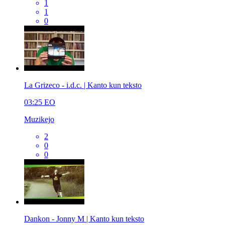
1
1
0
La Grizeco - i.d.c. | Kanto kun teksto
03:25
EO
Muzikejo
2
0
0
Dankon - Jonny M | Kanto kun teksto