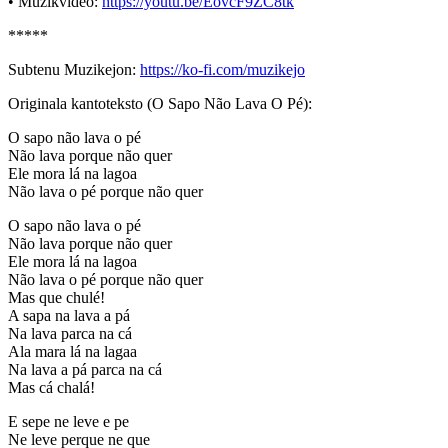
• Muzikvideo:
https://youtu.be/EovcF9ZC8tk
*****
Subtenu Muzikejon:
https://ko-fi.com/muzikejo
Originala kantoteksto (O Sapo Não Lava O Pé):
O sapo não lava o pé
Não lava porque não quer
Ele mora lá na lagoa
Não lava o pé porque não quer
O sapo não lava o pé
Não lava porque não quer
Ele mora lá na lagoa
Não lava o pé porque não quer
Mas que chulé!
A sapa na lava a pá
Na lava parca na cá
Ala mara lá na lagaa
Na lava a pá parca na cá
Mas cá chalá!
E sepe ne leve e pe
Ne leve perque ne que