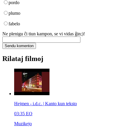
pordo
plumo
fabelo
Ne plenigu ĉi tiun kampon, se vi vidas ĝin;)!
Rilataj filmoj
Hejmen - i.d.c. | Kanto kun teksto
03:35
EO
Muzikejo