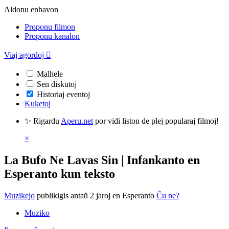
Aldonu enhavon
Proponu filmon
Proponu kanalon
Viaj agordoj

Malhele
Sen diskutoj
Historiaj eventoj
Kuketoj
✨ Rigardu
Aperu.net
por vidi liston de plej popularaj filmoj!
×
La Bufo Ne Lavas Sin | Infankanto en
Esperanto kun teksto
Muzikejo
publikigis antaŭ 2 jaroj
en Esperanto
Ĉu ne?
Muziko