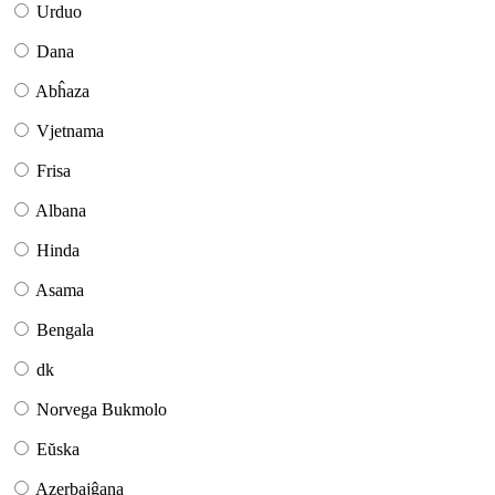
Urduo
Dana
Abĥaza
Vjetnama
Frisa
Albana
Hinda
Asama
Bengala
dk
Norvega Bukmolo
Eŭska
Azerbajĝana