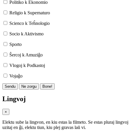
Politiko k Ekonomio
Religio k Supernaturo
Scienco k Teĥnologio
Socio k Aktivismo
Sporto
Ŝercoj k Amuziĝo
Vlogoj k Podkastoj
Vojaĝo
Sendu
Ne zorgu
Bone!
Lingvoj
×
Elektu sube la lingvon, en kiu estas la filmeto. Se estas pluraj lingvoj
uzitaj en ĝi, elektu tiun, kiu plej gravas laŭ vi.