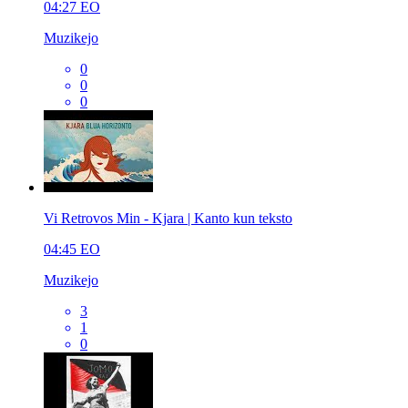
04:27
EO
Muzikejo
0
0
0
Vi Retrovos Min - Kjara | Kanto kun teksto
04:45
EO
Muzikejo
3
1
0