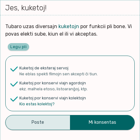
Iri




elektu
Jes, kuketoj!
Serĉi
Kolektoj
Proponu
Viaj
al
Filmo
tiun,
agord
la
kiu
enhavo
Tubaro uzas diversajn
kuketojn
por funkcii pli bone. Vi
Filozofio
plej
povas elekti sube, kiun el ili vi akceptas.
gravas
Kulturo k Historio
laŭ
Legu pli
vi.
Ĉefpaĝen
Lernado k Edukado
u
Ne
Kuketoj de eksteraj servoj
La
Lingvoj
Ne eblas spekti filmojn sen akcepti ĉi tiun.
ĉefa
✨ Rigardu
Aperu.net
por vidi liston
zorgu
Kuketoj por konservi viajn agordojn
de plej popularaj filmoj!
lingvo
Ludoj
ekz. malhela etoso, listoaranĝoj, ktp.
×
uzita
Kuketoj por konservi viajn kolektojn
en
Manĝoj k Kuirado
Kio estas kolektoj?
la
filmo:
Muziko
TAGO 5 – 56-a ilei-
Naturo k Medio
Filtru