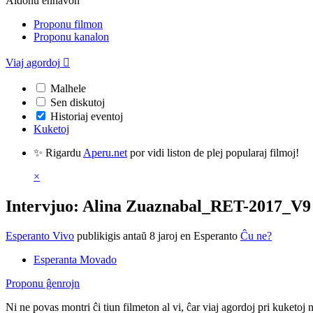
Aldonu enhavon
Proponu filmon
Proponu kanalon
Viaj agordoj

Malhele
Sen diskutoj
Historiaj eventoj
Kuketoj
✨ Rigardu
Aperu.net
por vidi liston de plej popularaj filmoj!
×
Intervjuo: Alina Zuaznabal_RET-2017_V9
Esperanto Vivo
publikigis antaŭ 8 jaroj
en Esperanto
Ĉu ne?
Esperanta Movado
Proponu ĝenrojn
Ni ne povas montri ĉi tiun filmeton al vi, ĉar viaj agordoj pri kuketoj 