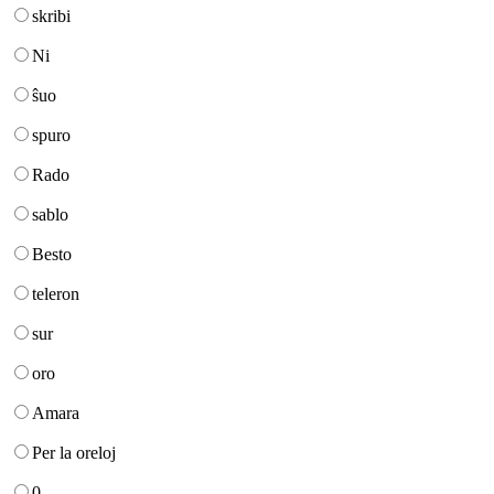
skribi
Ni
ŝuo
spuro
Rado
sablo
Besto
teleron
sur
oro
Amara
Per la oreloj
0