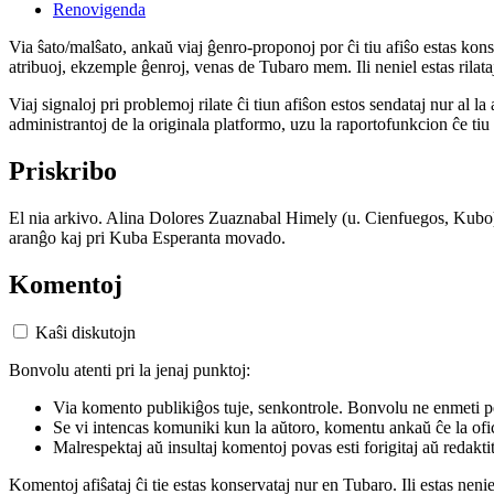
Renovigenda
Via ŝato/malŝato, ankaŭ viaj ĝenro-proponoj por ĉi tiu afiŝo estas konserv
atribuoj, ekzemple ĝenroj, venas de Tubaro mem. Ili neniel estas rilataj
Viaj signaloj pri problemoj rilate ĉi tiun afiŝon estos sendataj nur al l
administrantoj de la originala platformo, uzu la raportofunkcion ĉe ti
Priskribo
El nia arkivo. Alina Dolores Zuaznabal Himely (u. Cienfuegos, Kubo) 
aranĝo kaj pri Kuba Esperanta movado.
Komentoj
Kaŝi diskutojn
Bonvolu atenti pri la jenaj punktoj:
Via komento publikiĝos tuje, senkontrole. Bonvolu ne enmeti p
Se vi intencas komuniki kun la aŭtoro, komentu ankaŭ ĉe la ofic
Malrespektaj aŭ insultaj komentoj povas esti forigitaj aŭ redakti
Komentoj afiŝataj ĉi tie estas konservataj nur en Tubaro. Ili estas neni