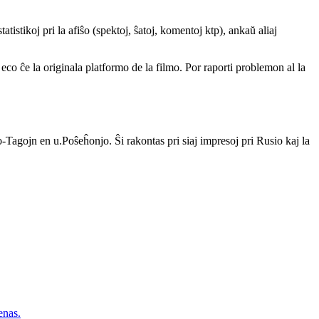
atistikoj pri la afiŝo (spektoj, ŝatoj, komentoj ktp), ankaŭ aliaj
a eco ĉe la originala platformo de la filmo. Por raporti problemon al la
Tagojn en u.Poŝeĥonjo. Ŝi rakontas pri siaj impresoj pri Rusio kaj la
nas.