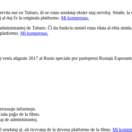
ita nur en Tubaro, ili ne estas sendataj ekster niaj serviloj. Simile, la st
 al tiuj ĉe la originala platformo.
Mi komprenas.
a administrantoj de Tubaro. Ĉi tiu funkcio neniel estas rilata al ebla simil
u platformo.
Mi komprenas.
venis aŭguste 2017 al Rusio speciale por partopreni Rusiajn Esperanto-
ersonajn informojn.
iala paĝo de la filmo.
taj de administrantoj.
el sendataj al, aŭ ricevataj de la devena platformo de la filmo.
Mi kompre