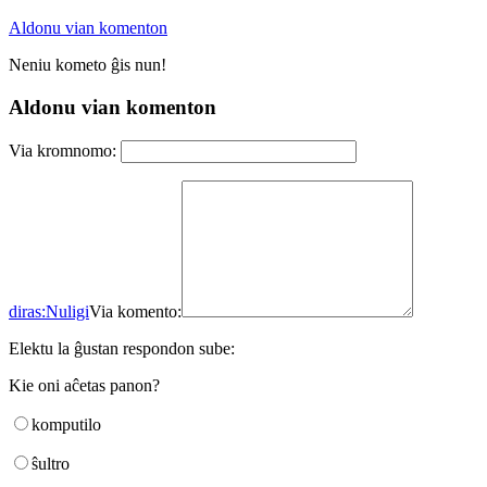
Aldonu vian komenton
Neniu kometo ĝis nun!
Aldonu vian komenton
Via kromnomo:
diras:
Nuligi
Via komento:
Elektu la ĝustan respondon sube:
Kie oni aĉetas panon?
komputilo
ŝultro