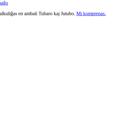
paĝo
nkalkuliĝas en ambaŭ Tubaro kaj Jutubo.
Mi komprenas.