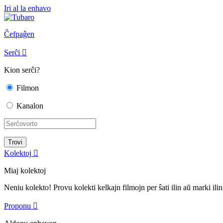
Iri al la enhavo
Ĉefpaĝen
Serĉi

Kion serĉi?
Filmon
Kanalon
Kolektoj

Miaj kolektoj
Neniu kolekto! Provu kolekti kelkajn filmojn per ŝati ilin aŭ marki ilin
Proponu
