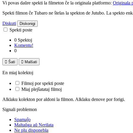
Vi povas daŭre spekti la filmeton ĉe la originala platformo:
Originala 
Spekti filmon ĉe Tubaro ne ŝtelas la spekton de Jutubo. La spekto e
Diskuti
Diskonigi
Spekti poste
0 Spektoj
Komentu!
0

Ŝati

Malŝati
En miaj kolektoj
Filmoj por spekti poste
Miaj plejŝatataj filmoj
Alklaku kolekton por aldoni la filmon. Alklaku denove por forigi.
Signali problemon
Spamaĵo
Maltaŭga aŭ Nerilata
Ne plu disponebla