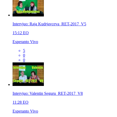
Intervjuo: Raja Kudrjavceva_RET-2017_V5
15:12
EO
Esperanto Vivo
5
0
0
Intervjuo: Valentin Seguru_RET-2017_V8
11:28
EO
Esperanto Vivo