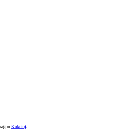
a paĝon
Kuketoj
.