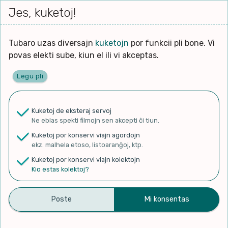
Iri




elektu
Jes, kuketoj!
Serĉi
Kolektoj
Proponu
Viaj
al
Filmo
tiun,
agord
la
kiu
enhavo
Tubaro uzas diversajn
kuketojn
por funkcii pli bone. Vi
Filozofio
plej
povas elekti sube, kiun el ili vi akceptas.
gravas
Kulturo k Historio
laŭ
Legu pli
vi.
Ĉefpaĝen
Lernado k Edukado
u
Ne
Kuketoj de eksteraj servoj
La
Lingvoj
Ne eblas spekti filmojn sen akcepti ĉi tiun.
ĉefa
✨ Rigardu
Aperu.net
por vidi liston
zorgu
Kuketoj por konservi viajn agordojn
de plej popularaj filmoj!
lingvo
Ludoj
ekz. malhela etoso, listoaranĝoj, ktp.
×
uzita
Kuketoj por konservi viajn kolektojn
en
Manĝoj k Kuirado
Kio estas kolektoj?
la
filmo:
Muziko
Esperanto – Língua Neutra
Naturo k Medio
Filtru