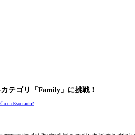
て新しいカテゴリ「Family」に挑戦！
Ĉu en Esperanto?
ne permesas tion al ni. Por rigardi kaj re-agordi viajn kuketojn, vizitu l