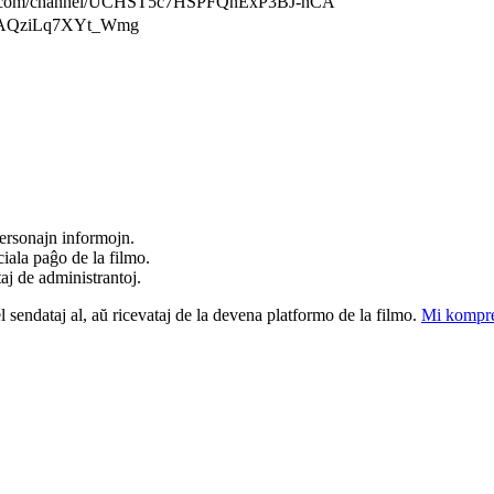
m/channel/UCHST5c7HSPFQnExP3BJ-nCA
LAQziLq7XYt_Wmg
ersonajn informojn.
iala paĝo de la filmo.
taj de administrantoj.
el sendataj al, aŭ ricevataj de la devena platformo de la filmo.
Mi kompre