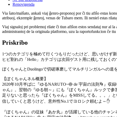
Renovigenda
Via ŝato/malŝato, ankaŭ viaj ĝenro-proponoj por ĉi tiu afiŝo estas konserv
atribuoj, ekzemple ĝenroj, venas de Tubaro mem. Ili neniel estas rilataj
Viaj signaloj pri problemoj rilate ĉi tiun afiŝon estos sendataj nur al l
administrantoj de la originala platformo, uzu la raportofunkcion ĉe ti
Priskribo
1つのカテゴリを極めて行くつもりだったけど、思いがけず
ヒビ割れの「Hello」カテゴリは次回ゲスト用に残しておく
ぼくちゃんとDuolingoで切磋琢磨してマルチリンガルへ
【ぼくちゃんネル概要】
2020年10月半ばに『ゆるNARUTO~🍥 de 宇宙の
ゃん』。翌朝の『ゆる朝～』にも『ぼくちゃん』ルックで参
足りないと思ったら『ぼくちゃん』をMISSしてる。。。」
信していくと思うけど、意外性No.1でヨロシク頼むよ～✋
『ぼくちゃん』の従妹『あか丸』が活躍している他のチャン