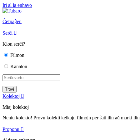
Iri al la enhavo
Ĉefpaĝen
Serĉi

Kion serĉi?
Filmon
Kanalon
Kolektoj

Miaj kolektoj
Neniu kolekto! Provu kolekti kelkajn filmojn per ŝati ilin aŭ marki ilin
Proponu
