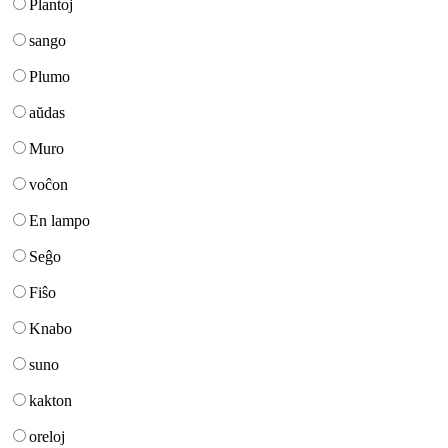
Plantoj
sango
Plumo
aŭdas
Muro
voĉon
En lampo
Seĝo
Fiŝo
Knabo
suno
kakton
oreloj