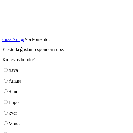
diras:
Nuligi
Via komento:
Elektu la ĝustan respondon sube:
Kio estas hundo?
flava
Amara
Suno
Lupo
kvar
Mano