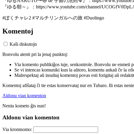
『ゆるNARUTO〜🍥 de 宇宙の法則🌀』：https://www.youtube.co
『ゆる朝～』：https://www.youtube.com/channel/UCOGfV0Dp
#ぼくチャレ2 #マルチリンガルへの旅 #Duolingo
Komentoj
Kaŝi diskutojn
Bonvolu atenti pri la jenaj punktoj:
Via komento publikiĝos tuje, senkontrole. Bonvolu ne enmeti p
Se vi intencas komuniki kun la aŭtoro, komentu ankaŭ ĉe la ofic
Malrespektaj aŭ insultaj komentoj povas esti forigitaj aŭ redakti
Komentoj afiŝataj ĉi tie estas konservataj nur en Tubaro. Ili estas neni
Aldonu vian komenton
Neniu kometo ĝis nun!
Aldonu vian komenton
Via kromnomo: