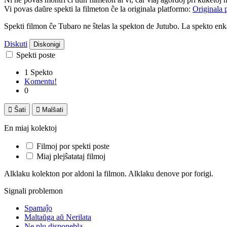
Vi povas daŭre spekti la filmeton ĉe la originala platformo:
Originala 
Spekti filmon ĉe Tubaro ne ŝtelas la spekton de Jutubo. La spekto e
Diskuti
Diskonigi
Spekti poste
1 Spekto
Komentu!
0

Ŝati

Malŝati
En miaj kolektoj
Filmoj por spekti poste
Miaj plejŝatataj filmoj
Alklaku kolekton por aldoni la filmon. Alklaku denove por forigi.
Signali problemon
Spamaĵo
Maltaŭga aŭ Nerilata
Ne plu disponebla