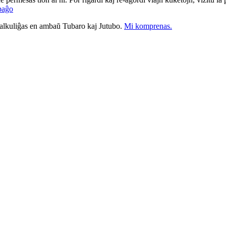
paĝo
nkalkuliĝas en ambaŭ Tubaro kaj Jutubo.
Mi komprenas.