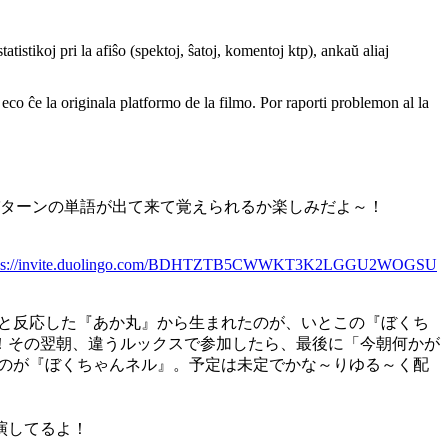
atistikoj pri la afiŝo (spektoj, ŝatoj, komentoj ktp), ankaŭ aliaj
a eco ĉe la originala platformo de la filmo. Por raporti problemon al la
パターンの単語が出て来て覚えられるか楽しみだよ～！
tps://invite.duolingo.com/BDHTZTB5CWWKT3K2LGGU2WOGSU
は何？と反応した『あか丸』から生まれたのが、いとこの『ぼくち
！その翌朝、違うルックスで参加したら、最後に「今朝何かが
たのが『ぼくちゃんネル』。予定は未定でかな～りゆる～く配
演してるよ！