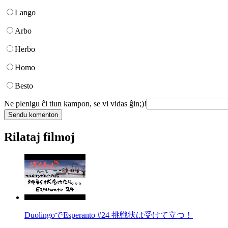
Lango
Arbo
Herbo
Homo
Besto
Ne plenigu ĉi tiun kampon, se vi vidas ĝin;)!
Rilataj filmoj
DuolingoでEsperanto #24 挑戦状は受けて立つ！