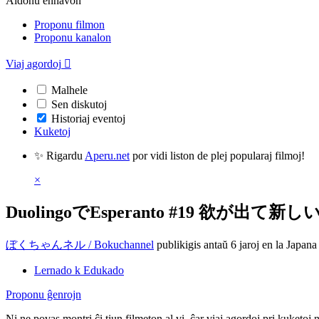
Aldonu enhavon
Proponu filmon
Proponu kanalon
Viaj agordoj

Malhele
Sen diskutoj
Historiaj eventoj
Kuketoj
✨ Rigardu
Aperu.net
por vidi liston de plej popularaj filmoj!
×
DuolingoでEsperanto #19 欲が出
ぼくちゃんネル / Bokuchannel
publikigis antaŭ 6 jaroj
en la Japana
Lernado k Edukado
Proponu ĝenrojn
Ni ne povas montri ĉi tiun filmeton al vi, ĉar viaj agordoj pri kuketoj 