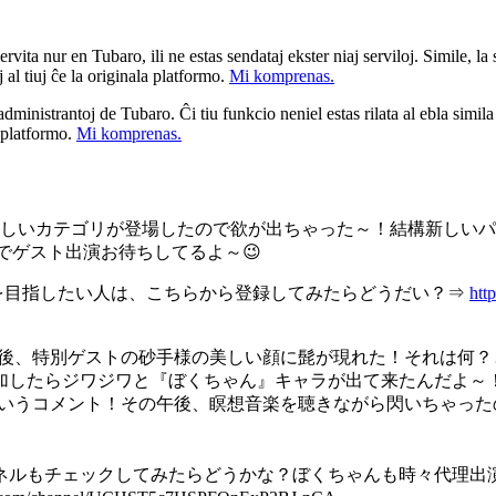
ita nur en Tubaro, ili ne estas sendataj ekster niaj serviloj. Simile, la st
 al tiuj ĉe la originala platformo.
Mi komprenas.
a administrantoj de Tubaro. Ĉi tiu funkcio neniel estas rilata al ebla simil
u platformo.
Mi komprenas.
新しいカテゴリが登場したので欲が出ちゃった～！結構新しい
のでゲスト出演お待ちしてるよ～😉
の道を目指したい人は、こちらから登録してみたらどうだい？⇒
ht
法則🌀』収録後、特別ゲストの砂手様の美しい顔に髭が現れた！それ
加したらジワジワと『ぼくちゃん』キャラが出て来たんだよ～
というコメント！その午後、瞑想音楽を聴きながら閃いちゃっ
ネルもチェックしてみたらどうかな？ぼくちゃんも時々代理出