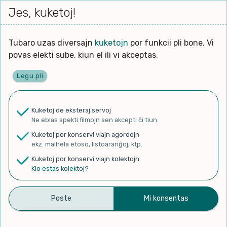
Iri




elektu
Jes, kuketoj!
Serĉi
Kolektoj
Proponu
Viaj
al
Filmo
tiun,
agord
la
kiu
enhavo
Tubaro uzas diversajn
kuketojn
por funkcii pli bone. Vi
Filozofio
plej
Ĉefpaĝen
povas elekti sube, kiun el ili vi akceptas.
gravas
Kulturo k Historio
laŭ
Legu pli
vi.
Lernado k Edukado
✨ Rigardu
Aperu.net
por vidi liston
de plej popularaj filmoj!
u
Ne
Kuketoj de eksteraj servoj
×
La
Lingvoj
Ne eblas spekti filmojn sen akcepti ĉi tiun.
ĉefa
zorgu
Kuketoj por konservi viajn agordojn
lingvo
Ludoj
ekz. malhela etoso, listoaranĝoj, ktp.
uzita
Kuketoj por konservi viajn kolektojn
en
Manĝoj k Kuirado
Kio estas kolektoj?
Duolingo #502 Esperanto –
la
filmo:
Muziko
English (Part 25 – Objects
Naturo k Medio
2 and Directions)
Filtru