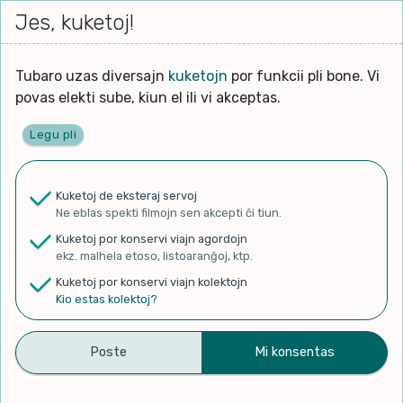
Iri




elektu
Jes, kuketoj!
Serĉi
Kolektoj
Proponu
Viaj
al
Filmo
tiun,
agord
la
kiu
enhavo
Tubaro uzas diversajn
kuketojn
por funkcii pli bone. Vi
Filozofio
plej
povas elekti sube, kiun el ili vi akceptas.
gravas
Kulturo k Historio
laŭ
Legu pli
vi.
Ĉefpaĝen
Lernado k Edukado
u
Ne
Kuketoj de eksteraj servoj
La
Lingvoj
Ne eblas spekti filmojn sen akcepti ĉi tiun.
ĉefa
✨ Rigardu
Aperu.net
por vidi liston
zorgu
Kuketoj por konservi viajn agordojn
de plej popularaj filmoj!
lingvo
Ludoj
ekz. malhela etoso, listoaranĝoj, ktp.
×
uzita
Kuketoj por konservi viajn kolektojn
en
Manĝoj k Kuirado
Kio estas kolektoj?
la
filmo:
Muziko
Minori – Glockenspiel
Naturo k Medio
Filtru