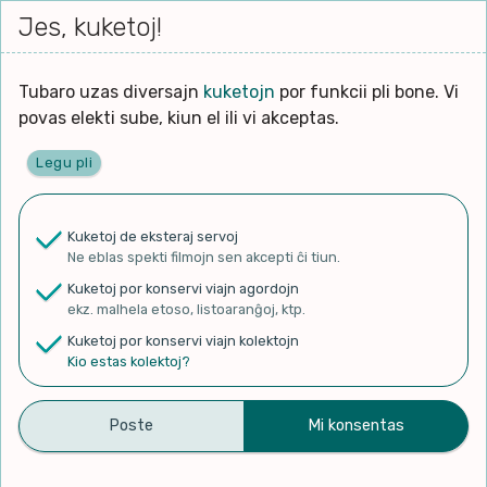
Iri




elektu
Jes, kuketoj!
Serĉi
Kolektoj
Proponu
Viaj
al
Filmo
tiun,
agord
la
kiu
enhavo
Tubaro uzas diversajn
kuketojn
por funkcii pli bone. Vi
Filozofio
plej
povas elekti sube, kiun el ili vi akceptas.
gravas
Kulturo k Historio
laŭ
Legu pli
vi.
Ĉefpaĝen
Lernado k Edukado
u
Ne
Kuketoj de eksteraj servoj
La
Lingvoj
Ne eblas spekti filmojn sen akcepti ĉi tiun.
ĉefa
✨ Rigardu
Aperu.net
por vidi liston
zorgu
Kuketoj por konservi viajn agordojn
de plej popularaj filmoj!
lingvo
Ludoj
ekz. malhela etoso, listoaranĝoj, ktp.
×
uzita
Kuketoj por konservi viajn kolektojn
en
Manĝoj k Kuirado
Kio estas kolektoj?
la
filmo:
Muziko
Malfamuloj – S8 E74 –
Naturo k Medio
Filtru