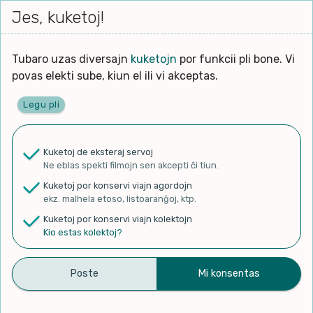
Iri




elektu
Jes, kuketoj!
Serĉi
Kolektoj
Proponu
Viaj
al
Filmo
tiun,
agord
la
kiu
enhavo
Tubaro uzas diversajn
kuketojn
por funkcii pli bone. Vi
Filozofio
plej
Ĉefpaĝen
povas elekti sube, kiun el ili vi akceptas.
gravas
Kulturo k Historio
laŭ
Legu pli
vi.
Lernado k Edukado
✨ Rigardu
Aperu.net
por vidi liston
de plej popularaj filmoj!
u
Ne
Kuketoj de eksteraj servoj
×
La
Lingvoj
Ne eblas spekti filmojn sen akcepti ĉi tiun.
ĉefa
zorgu
Kuketoj por konservi viajn agordojn
lingvo
Ludoj
ekz. malhela etoso, listoaranĝoj, ktp.
uzita
Kuketoj por konservi viajn kolektojn
en
Manĝoj k Kuirado
Kio estas kolektoj?
Merlin – En ĉi tiu momento
la
filmo:
Muziko
(Petrópolis)
Naturo k Medio
Filtru