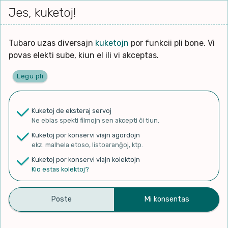
Iri




elektu
Jes, kuketoj!
Serĉi
Kolektoj
Proponu
Viaj
al
Filmo
tiun,
agord
la
kiu
enhavo
Tubaro uzas diversajn
kuketojn
por funkcii pli bone. Vi
Filozofio
plej
povas elekti sube, kiun el ili vi akceptas.
gravas
Kulturo k Historio
laŭ
Legu pli
vi.
Ĉefpaĝen
Lernado k Edukado
u
Ne
Kuketoj de eksteraj servoj
La
Lingvoj
Ne eblas spekti filmojn sen akcepti ĉi tiun.
ĉefa
✨ Rigardu
Aperu.net
por vidi liston
zorgu
Kuketoj por konservi viajn agordojn
de plej popularaj filmoj!
lingvo
Ludoj
ekz. malhela etoso, listoaranĝoj, ktp.
×
uzita
Kuketoj por konservi viajn kolektojn
en
Manĝoj k Kuirado
Kio estas kolektoj?
la
filmo:
Muziko
La rajto deliri – Eduardo
Naturo k Medio
Filtru