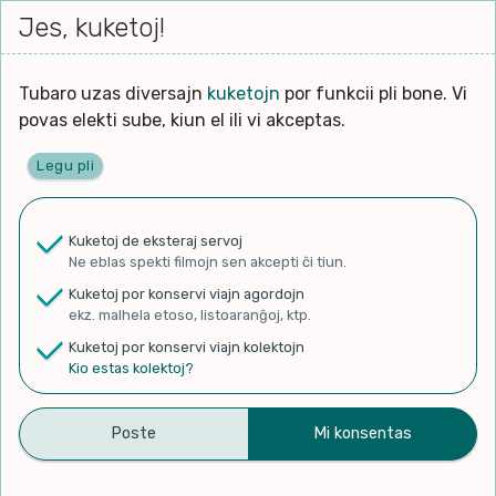
Iri




elektu
Jes, kuketoj!
Serĉi
Kolektoj
Proponu
Viaj
al
Filmo
tiun,
agord
la
kiu
enhavo
Tubaro uzas diversajn
kuketojn
por funkcii pli bone. Vi
Filozofio
plej
povas elekti sube, kiun el ili vi akceptas.
gravas
Kulturo k Historio
laŭ
Legu pli
vi.
Ĉefpaĝen
Lernado k Edukado
u
Ne
Kuketoj de eksteraj servoj
La
Lingvoj
Ne eblas spekti filmojn sen akcepti ĉi tiun.
ĉefa
✨ Rigardu
Aperu.net
por vidi liston
zorgu
Kuketoj por konservi viajn agordojn
de plej popularaj filmoj!
lingvo
Ludoj
ekz. malhela etoso, listoaranĝoj, ktp.
×
uzita
Kuketoj por konservi viajn kolektojn
en
Manĝoj k Kuirado
Kio estas kolektoj?
la
filmo:
Muziko
Mallonge pri edukado.net
Naturo k Medio
Filtru