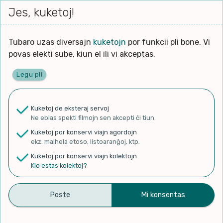
Iri




elektu
Jes, kuketoj!
Serĉi
Kolektoj
Proponu
Viaj
al
Filmo
tiun,
agor
la
kiu
enhavo
Tubaro uzas diversajn
kuketojn
por funkcii pli bone. Vi
Filozofio
plej
povas elekti sube, kiun el ili vi akceptas.
gravas
Kulturo k Historio
laŭ
Legu pli
vi.
Ĉefpaĝen
Lernado k Edukado
u
Ne
Kuketoj de eksteraj servoj
La
Lingvoj
Ne eblas spekti filmojn sen akcepti ĉi tiun.
ĉefa
✨ Rigardu
Aperu.net
por vidi liston
zorgu
Kuketoj por konservi viajn agordojn
de plej popularaj filmoj!
lingvo
Ludoj
ekz. malhela etoso, listoaranĝoj, ktp.
×
uzita
Kuketoj por konservi viajn kolektojn
en
Manĝoj k Kuirado
Kio estas kolektoj?
la
filmo:
Muziko
Informoj pri Oklahomo kaj
Naturo k Medio
Filtru