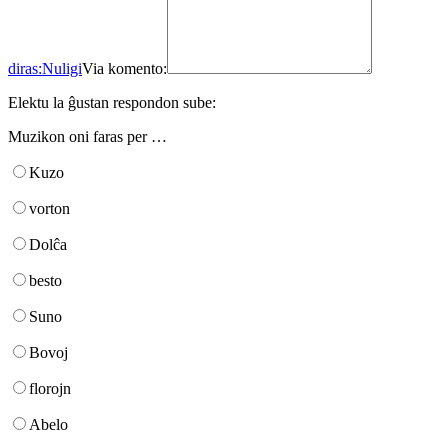
diras:
Nuligi
Via komento:
Elektu la ĝustan respondon sube:
Muzikon oni faras per …
Kuzo
vorton
Dolĉa
besto
Suno
Bovoj
florojn
Abelo