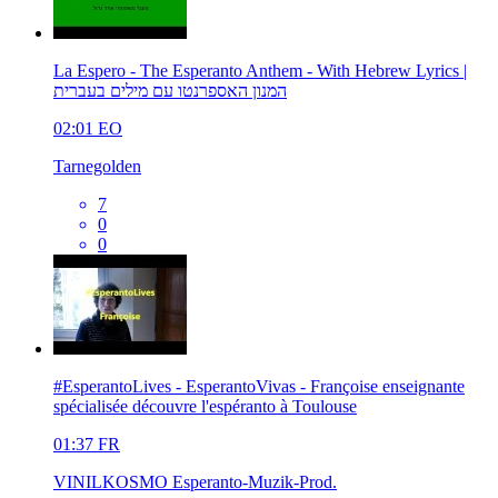
La Espero - The Esperanto Anthem - With Hebrew Lyrics |
המנון האספרנטו עם מילים בעברית
02:01
EO
Tarnegolden
7
0
0
#EsperantoLives - EsperantoVivas - Françoise enseignante
spécialisée découvre l'espéranto à Toulouse
01:37
FR
VINILKOSMO Esperanto-Muzik-Prod.