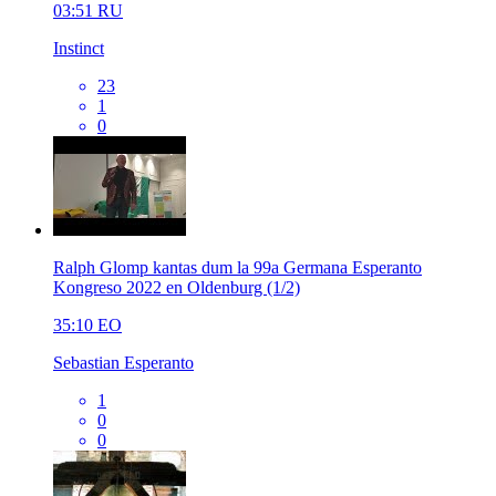
03:51
RU
Instinct
23
1
0
Ralph Glomp kantas dum la 99a Germana Esperanto
Kongreso 2022 en Oldenburg (1/2)
35:10
EO
Sebastian Esperanto
1
0
0