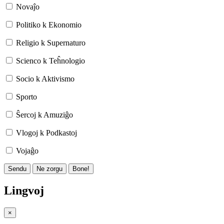
Novaĵo
Politiko k Ekonomio
Religio k Supernaturo
Scienco k Teĥnologio
Socio k Aktivismo
Sporto
Ŝercoj k Amuziĝo
Vlogoj k Podkastoj
Vojaĝo
Sendu
Ne zorgu
Bone!
Lingvoj
×