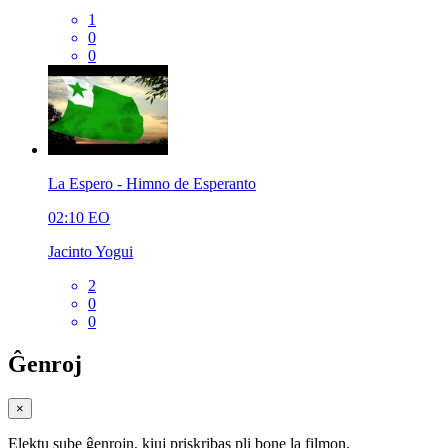
1
0
0
La Espero - Himno de Esperanto
02:10
EO
Jacinto Yogui
2
0
0
Ĝenroj
×
Elektu sube ĝenrojn, kiuj priskribas pli bone la filmon.