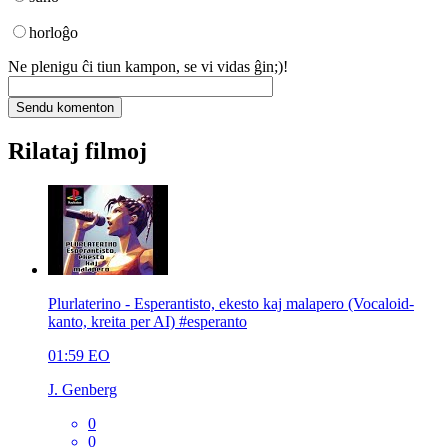
horloĝo
Ne plenigu ĉi tiun kampon, se vi vidas ĝin;)!
Rilataj filmoj
Plurlaterino - Esperantisto, ekesto kaj malapero (Vocaloid-
kanto, kreita per AI) #esperanto
01:59
EO
J. Genberg
0
0