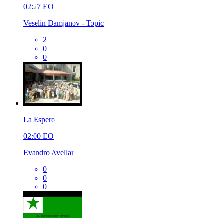
02:27
EO
Veselin Damjanov - Topic
2
0
0
La Espero
02:00
EO
Evandro Avellar
0
0
0