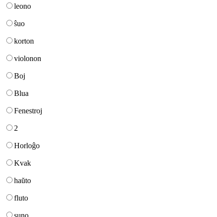
leono
ŝuo
korton
violonon
Boj
Blua
Fenestroj
2
Horloĝo
Kvak
haŭto
fluto
suno