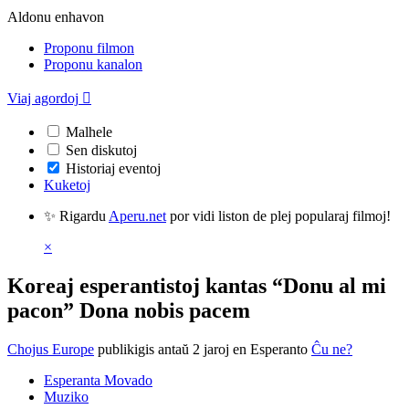
Aldonu enhavon
Proponu filmon
Proponu kanalon
Viaj agordoj

Malhele
Sen diskutoj
Historiaj eventoj
Kuketoj
✨ Rigardu
Aperu.net
por vidi liston de plej popularaj filmoj!
×
Koreaj esperantistoj kantas “Donu al mi
pacon” Dona nobis pacem
Chojus Europe
publikigis antaŭ 2 jaroj
en Esperanto
Ĉu ne?
Esperanta Movado
Muziko