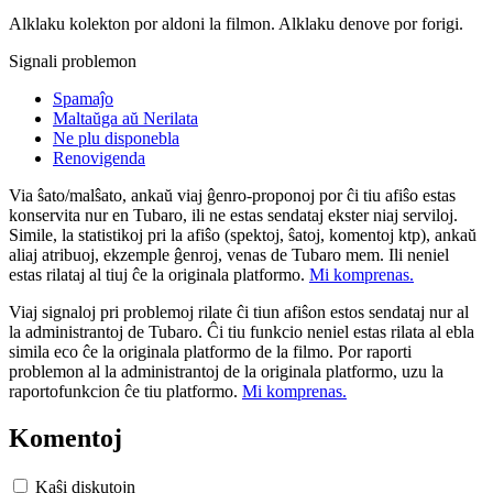
Alklaku kolekton por aldoni la filmon. Alklaku denove por forigi.
Signali problemon
Spamaĵo
Maltaŭga aŭ Nerilata
Ne plu disponebla
Renovigenda
Via ŝato/malŝato, ankaŭ viaj ĝenro-proponoj por ĉi tiu afiŝo estas
konservita nur en Tubaro, ili ne estas sendataj ekster niaj serviloj.
Simile, la statistikoj pri la afiŝo (spektoj, ŝatoj, komentoj ktp), ankaŭ
aliaj atribuoj, ekzemple ĝenroj, venas de Tubaro mem. Ili neniel
estas rilataj al tiuj ĉe la originala platformo.
Mi komprenas.
Viaj signaloj pri problemoj rilate ĉi tiun afiŝon estos sendataj nur al
la administrantoj de Tubaro. Ĉi tiu funkcio neniel estas rilata al ebla
simila eco ĉe la originala platformo de la filmo. Por raporti
problemon al la administrantoj de la originala platformo, uzu la
raportofunkcion ĉe tiu platformo.
Mi komprenas.
Komentoj
Kaŝi diskutojn