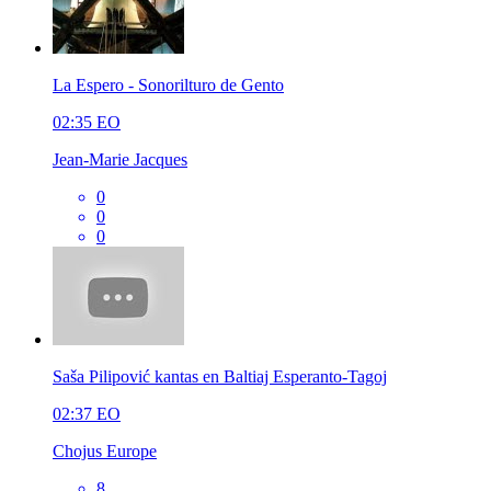
La Espero - Sonorilturo de Gento
02:35
EO
Jean-Marie Jacques
0
0
0
Saša Pilipović kantas en Baltiaj Esperanto-Tagoj
02:37
EO
Chojus Europe
8