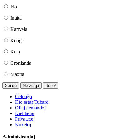
Ido
Inuita
Kartvela
Konga
Kuja
Gronlanda
Maoria
Sendu
Ne zorgu
Bone!
Ĉefpaĝo
Kio estas Tubaro
Oftaj demandoj
Kiel helpi
Privateco
Kuketoj
Administrantoj