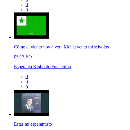
0
0
Cómo el viento voy a ver | Kiel la vento mi scivolos
05:13
EO
Esperanta Klubo de Futaleufuo
0
0
0
Estas mi esperantisto