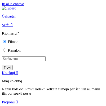
Iri al la enhavo
Ĉefpaĝen
Serĉi

Kion serĉi?
Filmon
Kanalon
Kolektoj

Miaj kolektoj
Neniu kolekto! Provu kolekti kelkajn filmojn per ŝati ilin aŭ marki
ilin por spekti poste
Proponu
