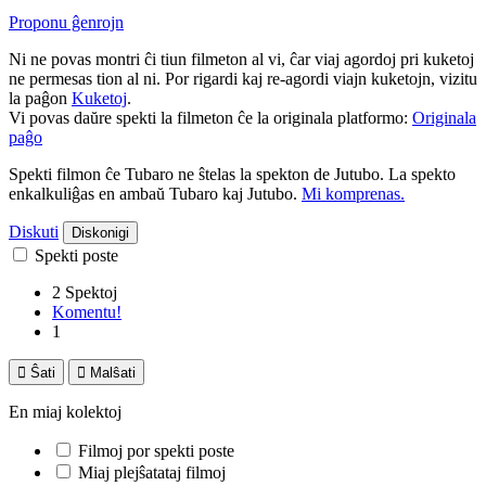
Proponu ĝenrojn
Ni ne povas montri ĉi tiun filmeton al vi, ĉar viaj agordoj pri kuketoj
ne permesas tion al ni. Por rigardi kaj re-agordi viajn kuketojn, vizitu
la paĝon
Kuketoj
.
Vi povas daŭre spekti la filmeton ĉe la originala platformo:
Originala
paĝo
Spekti filmon ĉe Tubaro ne ŝtelas la spekton de Jutubo. La spekto
enkalkuliĝas en ambaŭ Tubaro kaj Jutubo.
Mi komprenas.
Diskuti
Diskonigi
Spekti poste
2 Spektoj
Komentu!
1

Ŝati

Malŝati
En miaj kolektoj
Filmoj por spekti poste
Miaj plejŝatataj filmoj