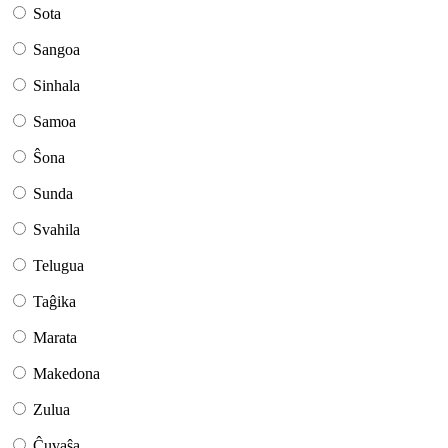
Sota
Sangoa
Sinhala
Samoa
Ŝona
Sunda
Svahila
Telugua
Taĝika
Marata
Makedona
Zulua
Ĉuvaŝa