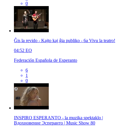
0
Ĝis la revido - Kajto kaj ĝia publiko - 6a Vivu la teatro!
04:52
EO
Federación Española de Esperanto
6
1
0
INSPIRO ESPERANTO - la muzika spektaklo |
Вдохновение Эсперанто | Music Show 80