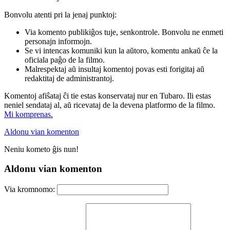
Bonvolu atenti pri la jenaj punktoj:
Via komento publikiĝos tuje, senkontrole. Bonvolu ne enmeti
personajn informojn.
Se vi intencas komuniki kun la aŭtoro, komentu ankaŭ ĉe la
oficiala paĝo de la filmo.
Malrespektaj aŭ insultaj komentoj povas esti forigitaj aŭ
redaktitaj de administrantoj.
Komentoj afiŝataj ĉi tie estas konservataj nur en Tubaro. Ili estas
neniel sendataj al, aŭ ricevataj de la devena platformo de la filmo.
Mi komprenas.
Aldonu vian komenton
Neniu kometo ĝis nun!
Aldonu vian komenton
Via kromnomo: