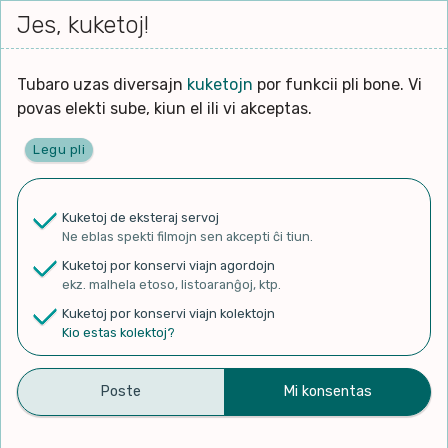
Iri




elektu
Jes, kuketoj!
Serĉi
Kolektoj
Proponu
Viaj
al
Filmo
tiun,
agord
la
kiu
enhavo
Tubaro uzas diversajn
kuketojn
por funkcii pli bone. Vi
Filozofio
plej
povas elekti sube, kiun el ili vi akceptas.
gravas
Kulturo k Historio
laŭ
Legu pli
vi.
Ĉefpaĝen
Lernado k Edukado
u
Ne
Kuketoj de eksteraj servoj
La
Lingvoj
Ne eblas spekti filmojn sen akcepti ĉi tiun.
ĉefa
✨ Rigardu
Aperu.net
por vidi liston
zorgu
Kuketoj por konservi viajn agordojn
de plej popularaj filmoj!
lingvo
Ludoj
ekz. malhela etoso, listoaranĝoj, ktp.
×
uzita
Kuketoj por konservi viajn kolektojn
en
Manĝoj k Kuirado
Kio estas kolektoj?
la
filmo:
Muziko
Magelanoj de l’ Universo
Naturo k Medio
Filtru