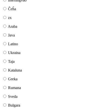
Interlingvao
Ĉeĥa
zx
Araba
Java
Latino
Ukraina
Taja
Kataluna
Greka
Rumana
Sveda
Bulgara