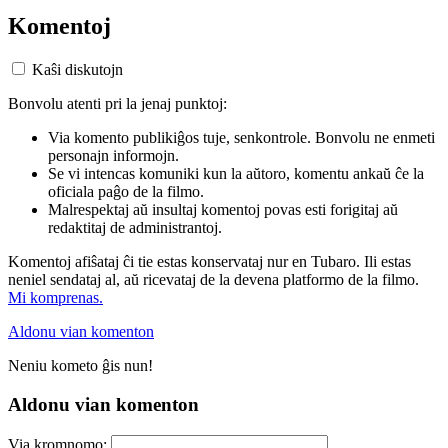
Komentoj
Kaŝi diskutojn
Bonvolu atenti pri la jenaj punktoj:
Via komento publikiĝos tuje, senkontrole. Bonvolu ne enmeti
personajn informojn.
Se vi intencas komuniki kun la aŭtoro, komentu ankaŭ ĉe la
oficiala paĝo de la filmo.
Malrespektaj aŭ insultaj komentoj povas esti forigitaj aŭ
redaktitaj de administrantoj.
Komentoj afiŝataj ĉi tie estas konservataj nur en Tubaro. Ili estas
neniel sendataj al, aŭ ricevataj de la devena platformo de la filmo.
Mi komprenas.
Aldonu vian komenton
Neniu kometo ĝis nun!
Aldonu vian komenton
Via kromnomo: