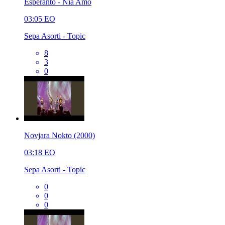
Esperanto - Nia Amo
03:05
EO
Sepa Asorti - Topic
8
3
0
Novjara Nokto (2000)
03:18
EO
Sepa Asorti - Topic
0
0
0