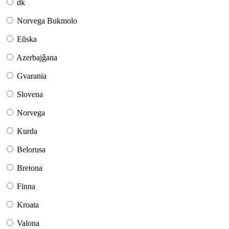
dk
Norvega Bukmolo
Eŭska
Azerbajĝana
Gvarania
Slovena
Norvega
Kurda
Belorusa
Bretona
Finna
Kroata
Valona