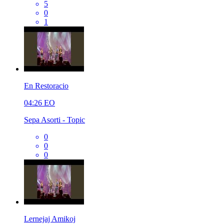
5
0
1
En Restoracio
04:26
EO
Sepa Asorti - Topic
0
0
0
Lernejaj Amikoj