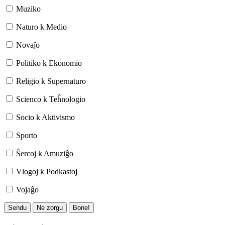
Muziko
Naturo k Medio
Novaĵo
Politiko k Ekonomio
Religio k Supernaturo
Scienco k Teĥnologio
Socio k Aktivismo
Sporto
Ŝercoj k Amuziĝo
Vlogoj k Podkastoj
Vojaĝo
Sendu
Ne zorgu
Bone!