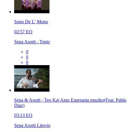
Sono De L' Mono
02:57
EO
Sepa Asorti - Topic
0
0
0
Sepa & Asorti - Teo Kaj Amo Esperanta muziko(Feat. Pablo
Diaz)
03:13
EO
Sepa Asorti Litovio