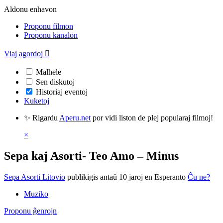
Aldonu enhavon
Proponu filmon
Proponu kanalon
Viaj agordoj

Malhele
Sen diskutoj
Historiaj eventoj
Kuketoj
✨ Rigardu
Aperu.net
por vidi liston de plej popularaj filmoj!
×
Sepa kaj Asorti- Teo Amo – Minus
Sepa Asorti Litovio
publikigis antaŭ 10 jaroj
en Esperanto
Ĉu ne?
Muziko
Proponu ĝenrojn