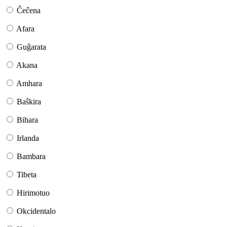
Ĉeĉena
Afara
Guĝarata
Akana
Amhara
Baŝkira
Bihara
Irlanda
Bambara
Tibeta
Hirimotuo
Okcidentalo