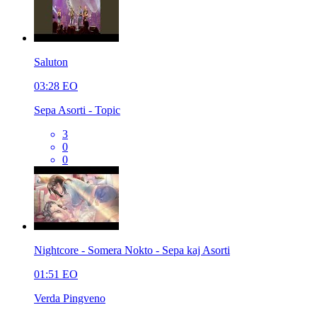
Saluton
03:28
EO
Sepa Asorti - Topic
3
0
0
Nightcore - Somera Nokto - Sepa kaj Asorti
01:51
EO
Verda Pingveno