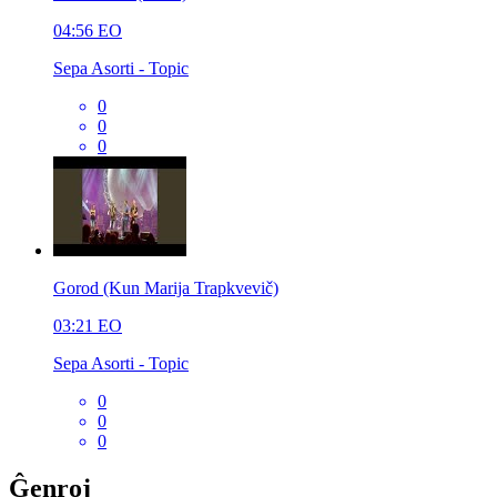
04:56
EO
Sepa Asorti - Topic
0
0
0
Gorod (Kun Marija Trapkvevič)
03:21
EO
Sepa Asorti - Topic
0
0
0
Ĝenroj