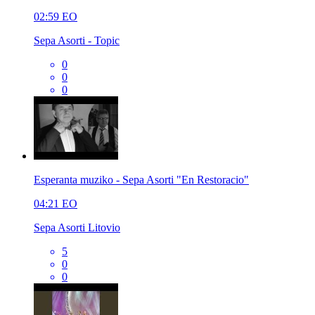
02:59
EO
Sepa Asorti - Topic
0
0
0
Esperanta muziko - Sepa Asorti "En Restoracio"
04:21
EO
Sepa Asorti Litovio
5
0
0