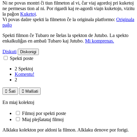
Ni ne povas montri ĉi tiun filmeton al vi, ĉar viaj agordoj pri kuketoj
ne permesas tion al ni. Por rigardi kaj re-agordi viajn kuketojn, vizitu
la paĝon
Kuketoj
.
Vi povas daŭre spekti la filmeton ĉe la originala platformo:
Originala
paĝo
Spekti filmon ĉe Tubaro ne ŝtelas la spekton de Jutubo. La spekto
enkalkuliĝas en ambaŭ Tubaro kaj Jutubo.
Mi komprenas.
Diskuti
Diskonigi
Spekti poste
2 Spektoj
Komentu!
2

Ŝati

Malŝati
En miaj kolektoj
Filmoj por spekti poste
Miaj plejŝatataj filmoj
Alklaku kolekton por aldoni la filmon. Alklaku denove por forigi.