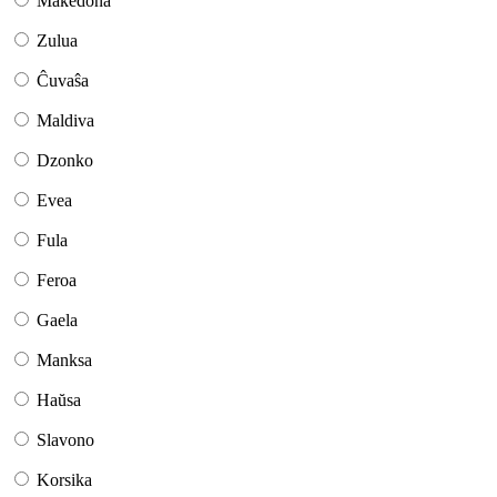
Makedona
Zulua
Ĉuvaŝa
Maldiva
Dzonko
Evea
Fula
Feroa
Gaela
Manksa
Haŭsa
Slavono
Korsika