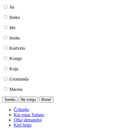
Jia
Inuka
Ido
Inuita
Kartvela
Konga
Kuja
Gronlanda
Maoria
Sendu
Ne zorgu
Bone!
Ĉefpaĝo
Kio estas Tubaro
Oftaj demandoj
Kiel helpi