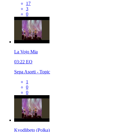
17
3
0
La Vojo Mia
03:22
EO
Sepa Asorti - Topic
1
0
0
Kvodlibeto (Polka)