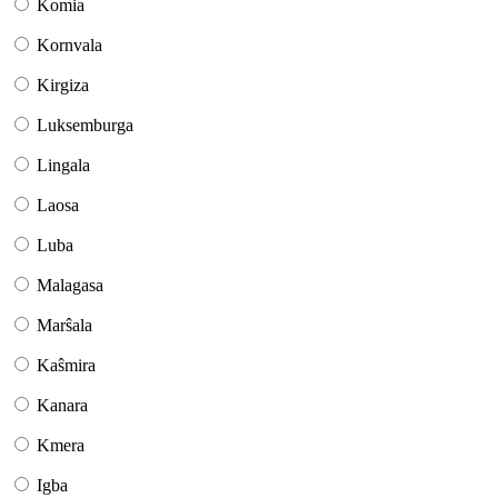
Komia
Kornvala
Kirgiza
Luksemburga
Lingala
Laosa
Luba
Malagasa
Marŝala
Kaŝmira
Kanara
Kmera
Igba