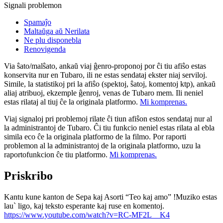
Signali problemon
Spamaĵo
Maltaŭga aŭ Nerilata
Ne plu disponebla
Renovigenda
Via ŝato/malŝato, ankaŭ viaj ĝenro-proponoj por ĉi tiu afiŝo estas
konservita nur en Tubaro, ili ne estas sendataj ekster niaj serviloj.
Simile, la statistikoj pri la afiŝo (spektoj, ŝatoj, komentoj ktp), ankaŭ
aliaj atribuoj, ekzemple ĝenroj, venas de Tubaro mem. Ili neniel
estas rilataj al tiuj ĉe la originala platformo.
Mi komprenas.
Viaj signaloj pri problemoj rilate ĉi tiun afiŝon estos sendataj nur al
la administrantoj de Tubaro. Ĉi tiu funkcio neniel estas rilata al ebla
simila eco ĉe la originala platformo de la filmo. Por raporti
problemon al la administrantoj de la originala platformo, uzu la
raportofunkcion ĉe tiu platformo.
Mi komprenas.
Priskribo
Kantu kune kanton de Sepa kaj Asorti “Teo kaj amo” !Muziko estas
lau` ligo, kaj teksto esperante kaj ruse en komentoj.
https://www.youtube.com/watch?v=RC-MF2L__K4