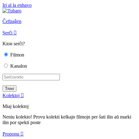
Iri al la enhavo
Ĉefpaĝen
Serĉi

Kion serĉi?
Filmon
Kanalon
Kolektoj

Miaj kolektoj
Neniu kolekto! Provu kolekti kelkajn filmojn per ŝati ilin aŭ marki
ilin por spekti poste
Proponu
