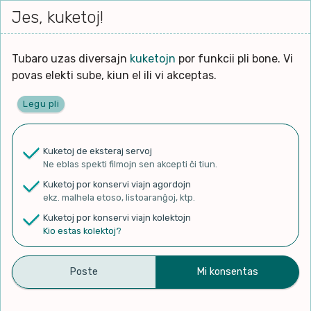
Iri




elektu
Jes, kuketoj!
Serĉi
Kolektoj
Proponu
Viaj
al
Filmo
tiun,
agord
la
kiu
enhavo
Tubaro uzas diversajn
kuketojn
por funkcii pli bone. Vi
Filozofio
plej
povas elekti sube, kiun el ili vi akceptas.
gravas
Kulturo k Historio
laŭ
Legu pli
vi.
Ĉefpaĝen
Lernado k Edukado
u
Ne
Kuketoj de eksteraj servoj
La
Lingvoj
Ne eblas spekti filmojn sen akcepti ĉi tiun.
ĉefa
✨ Rigardu
Aperu.net
por vidi liston
zorgu
Kuketoj por konservi viajn agordojn
de plej popularaj filmoj!
lingvo
Ludoj
ekz. malhela etoso, listoaranĝoj, ktp.
×
uzita
Kuketoj por konservi viajn kolektojn
en
Manĝoj k Kuirado
Kio estas kolektoj?
la
filmo:
Muziko
“João e Maria” (Chico
Naturo k Medio
Filtru