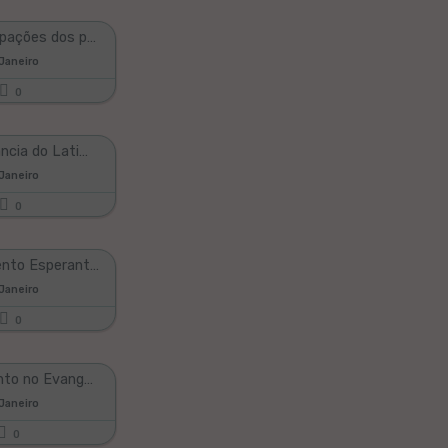
"As participações dos países sul-americanos no movimento esperantista." - Esperanto I 22.10.2022
 Janeiro
0
"A importância do Latim para o Esperanto"- Esperanto - A Língua da Fraternidade l 13.05.2023
 Janeiro
0
"O Movimento Esperantista Brasileiro" - Esperanto - A Língua da Fraternidade I 24.12.2022
 Janeiro
0
"O Esperanto no Evangelismo" - Esperanto l 24.06.2023
 Janeiro
0