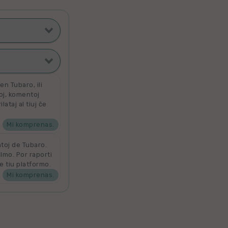
ti poste
filmoj
n Tubaro, ili
toj, komentoj
ataj al tiuj ĉe
ta
 por aldoni la
denove por
Mi komprenas.
ntoj de Tubaro.
ilmo. Por raporti
e tiu platformo.
Mi komprenas.