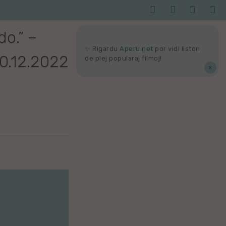




Serĉi
Kolektoj
Proponu
Viaj
agor
o.” –
✨ Rigardu
Aperu.net
por vidi liston
10.12.2022
de plej popularaj filmoj!
×