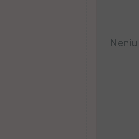
Belorusa
Bretona
Finna
Neniu
Kroata
Valona
Hebrea
Ganda
Latva
Serba
Uzbeka