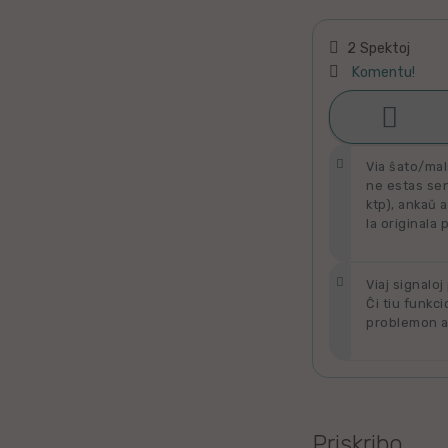
Latino
2 Spektoj
Ukraina
Komentu!
Taja

Ŝati
Kataluna
Via ŝato/mal
ne estas send
Greka
ktp), ankaŭ a
la originala 
Rumana
Viaj signaloj
Sveda
Ĉi tiu funkci
problemon al
Bulgara
Slovaka
Bosna
Priskribo