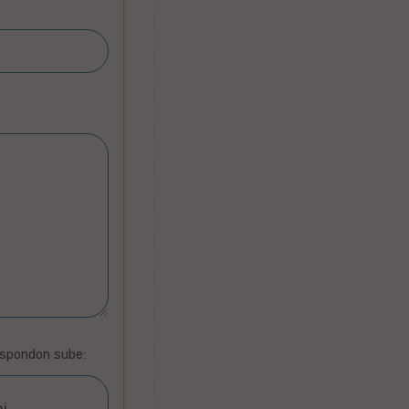
espondon sube:
ni …