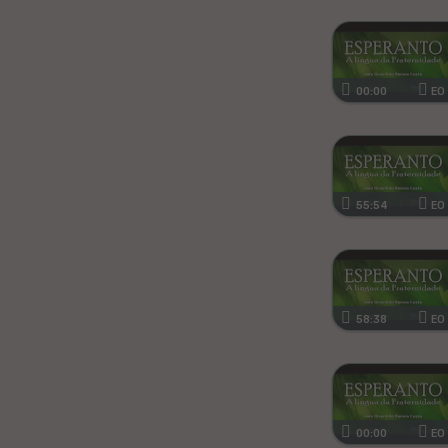
Kanura
Afrikansa
00:00
EO
Fiĝia
Mongola
55:54
EO
Ajmara
Bislamo
Tamila
58:38
EO
Somala
Estona
00:00
EO