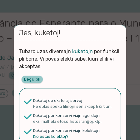
ância do Esperanto para o Mund
Jes, kuketoj!
 – A Língua da Fraternidade I 
Tubaro uzas diversajn
kuketojn
por funkcii
de Janeiro
pli bone. Vi povas elekti sube, kiun el ili vi
akceptas.
aŭ 4 jaroj
o
Ĉu ne?
Legu pli
Proponu ĝenrojn
uro
Kuketoj de eksteraj servoj
Ne eblas spekti filmojn sen akcepti ĉi tiun.
Kuketoj por konservi viajn agordojn
ekz. malhela etoso, listoaranĝoj, ktp.
Kuketoj por konservi viajn kolektojn
Kio estas kolektoj?