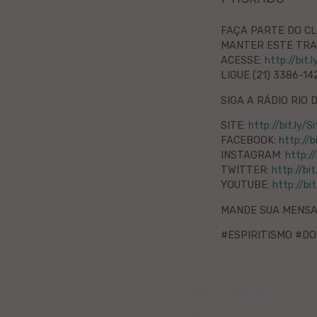
Litova
FAÇA PARTE DO CL
MANTER ESTE TRAB
Urduo
ACESSE:
http://bit.
LIGUE (21) 3386-14
Dana
SIGA A RÁDIO RIO 
Abĥaza
SITE:
http://bit.ly/
FACEBOOK:
http://
INSTAGRAM:
http:/
Vjetnama
TWITTER:
http://bi
YOUTUBE:
http://bi
Frisa
MANDE SUA MENS
Albana
#ESPIRITISMO #DO
Hinda
Asama