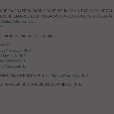
UBE DA FRATERNIDADE E CONTRIBUA COM A RÁDIO RIO DE JAN
ALHO EM PROL DA DIVULGAÇÃO DA DOUTRINA CRISTÃ-ESPÍRI
ly/ClubeDaFraternidade
22
DE JANEIRO NAS REDES SOCIAIS:
SiteRRJ
bit.ly/FacebookRRJ
/bit.ly/InstaRRJ
t.ly/TwitterRRJ
t.ly/YoutubeRRJ
AGEM PELO WHASTAPP:
http://bit.ly/WhatsAppRRJ
UTRINAESPIRITA #RADIORIODEJANEIRO #RRJ