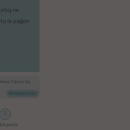
ketoj ne
zitu la paĝon
ambaŭ Tubaro kaj
Mi komprenas.
kti poste