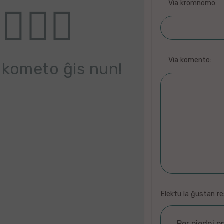
Via kromnomo:
Via komento:
 kometo ĝis nun!
Elektu la ĝustan r
Per piedoj o