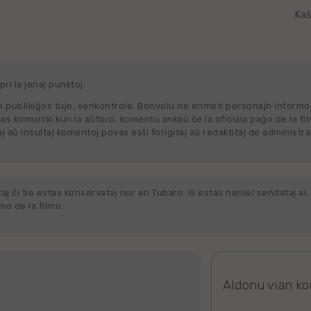
Kaŝ
ri la jenaj punktoj:
 publikiĝos tuje, senkontrole. Bonvolu ne enmeti personajn informo
cas komuniki kun la aŭtoro, komentu ankaŭ ĉe la oficiala paĝo de la fi
j aŭ insultaj komentoj povas esti forigitaj aŭ redaktitaj de administra
j ĉi tie estas konservataj nur en Tubaro. Ili estas neniel sendataj al, 
o de la filmo.
Aldonu vian k