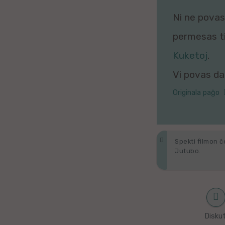
Galega
Ni ne povas 
Hungara
permesas tio
Kuketoj
.
Malaja
Vi povas daŭ
Nederlanda
Originala paĝo
Interlingvao
Ĉeĥa
Spekti filmon ĉ
Jutubo.
zx
Araba
Java
Diskut