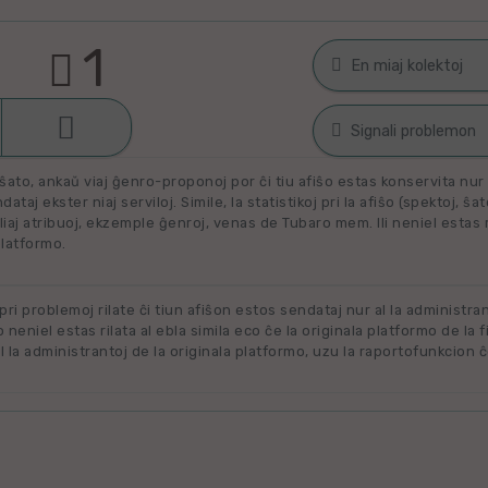
1
En miaj kolektoj

Malŝati
Filmoj por spek
Signali problemon
Miaj plejŝatataj 
ŝato, ankaŭ viaj ĝenro-proponoj por ĉi tiu afiŝo estas konservita nur e
Spamaĵo
ataj ekster niaj serviloj. Simile, la statistikoj pri la afiŝo (spektoj, ŝa
liaj atribuoj, ekzemple ĝenroj, venas de Tubaro mem. Ili neniel estas ril
Maltaŭga aŭ Nerila
Alklaku kolekton
platformo.
Ne plu disponebla
filmon. Alklaku 
forigi.
Renovigenda
 pri problemoj rilate ĉi tiun afiŝon estos sendataj nur al la administra
o neniel estas rilata al ebla simila eco ĉe la originala platformo de la f
 la administrantoj de la originala platformo, uzu la raportofunkcion ĉ