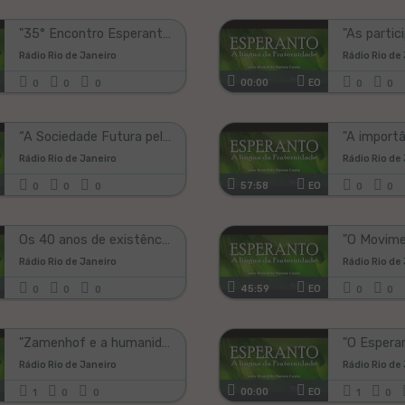
vidas
ĝin;)!
"35° Encontro Esperantista da Zona Oeste" - Esperanto - A Língua da Fraternidade | 26.11.2022
Rádio Rio de Janeiro
Rádio Rio de
00:00
EO
0
0
0
0
0
“A Sociedade Futura pelos Caminhos do Evangelho e do Esperanto” - Esperanto l 01.10.2022
Rádio Rio de Janeiro
Rádio Rio de
57:58
EO
0
0
0
0
0
Os 40 anos de existência do Esperanto-Grupo Ismael Gomes Braga - Esperanto I 19.11.2022
Rádio Rio de Janeiro
Rádio Rio de
45:59
EO
0
0
0
0
0
"Zamenhof e a humanidade" - Esperanto - A Língua da Fraternidade I 17.12.2022
Rádio Rio de Janeiro
Rádio Rio de
00:00
EO
1
0
0
1
0