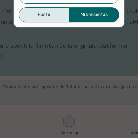
montri ĉi tiun filmeton al vi, ĉar viaj agordoj pri ku
n al ni. Por rigardi kaj re-agordi viajn kuketojn, vi
re spekti la filmeton ĉe la originala platformo:
e Tubaro ne ŝtelas la spekton de Jutubo. La spekto enkalkuliĝas en 
i
Spe
Diskonigi