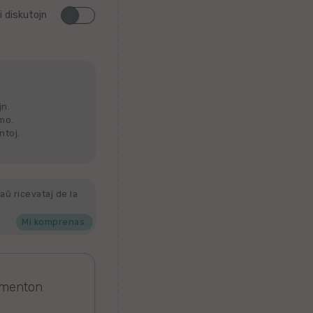
i diskutojn
jn.
lmo.
ntoj.
aŭ ricevataj de la
Mi komprenas.
omenton