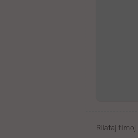
Tagaloga
Kazaĥa
iw
Malta
Kimra
Ujgura
vr
Islanda
Rilataj filmoj
Romanĉa