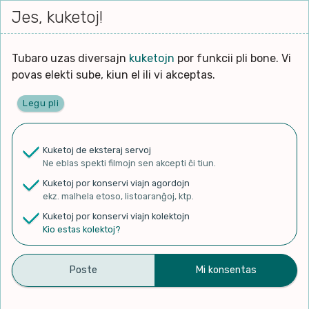
Iri




elektu
Jes, kuketoj!
Serĉi
Kolektoj
Proponu
Viaj
al
Filmo
tiun,
agor
la
kiu
enhavo
Tubaro uzas diversajn
kuketojn
por funkcii pli bone. Vi
Filozofio
plej
Ĉefpaĝen
povas elekti sube, kiun el ili vi akceptas.
gravas
Kulturo k Historio
laŭ
Legu pli
vi.
Lernado k Edukado
✨ Rigardu
Aperu.net
por vidi liston
de plej popularaj filmoj!
u
Ne
Kuketoj de eksteraj servoj
×
La
Lingvoj
Ne eblas spekti filmojn sen akcepti ĉi tiun.
ĉefa
zorgu
Kuketoj por konservi viajn agordojn
lingvo
Ludoj
ekz. malhela etoso, listoaranĝoj, ktp.
uzita
Kuketoj por konservi viajn kolektojn
en
Manĝoj k Kuirado
Kio estas kolektoj?
Arcipicchia – Corso di
la
filmo:
Muziko
Esperanto (2° parte)
Naturo k Medio
Filtru