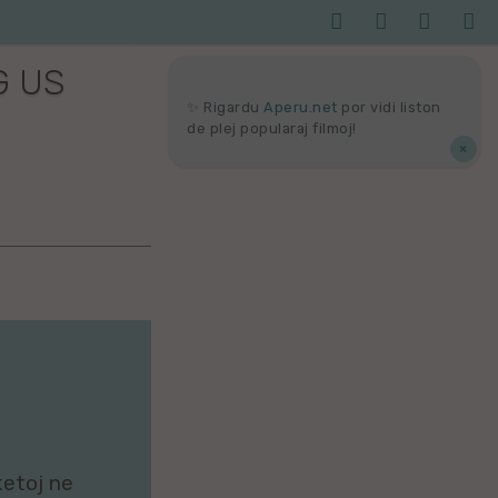




Serĉi
Kolektoj
Proponu
Viaj
agor
G US
✨ Rigardu
Aperu.net
por vidi liston
de plej popularaj filmoj!
×
ketoj ne