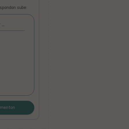
espondon sube:
r …