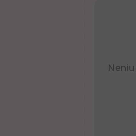
Belorusa
Bretona
Finna
Kroata
Valona
Neniu
Hebrea
Ganda
Latva
Serba
Uzbeka