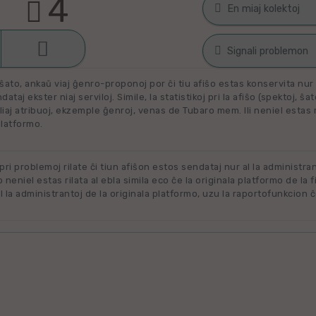
4
En miaj kolektoj

Malŝati
Filmoj por spek
Signali problemon
Miaj plejŝatataj 
ŝato, ankaŭ viaj ĝenro-proponoj por ĉi tiu afiŝo estas konservita nur e
Spamaĵo
ataj ekster niaj serviloj. Simile, la statistikoj pri la afiŝo (spektoj, ŝa
liaj atribuoj, ekzemple ĝenroj, venas de Tubaro mem. Ili neniel estas ril
Maltaŭga aŭ Nerila
Alklaku kolekton
platformo.
Ne plu disponebla
filmon. Alklaku 
forigi.
Renovigenda
 pri problemoj rilate ĉi tiun afiŝon estos sendataj nur al la administra
o neniel estas rilata al ebla simila eco ĉe la originala platformo de la f
 la administrantoj de la originala platformo, uzu la raportofunkcion ĉ