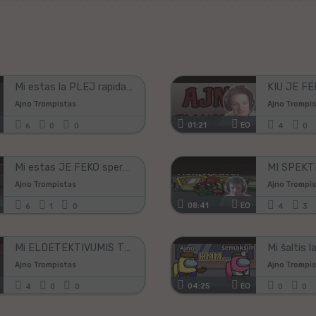
tiun
kampon,
se
vi
vidas
ĝin;)!
Mi estas la PLEJ rapida TROMPISTO kaj DETEKTIVO
Ajno Trompistas
Ajno Trompi
01:21
EO
6
0
0
4
0
Mi estas JE FEKO sperta DETEKTIVO
Ajno Trompistas
Ajno Trompi
08:41
EO
6
1
0
4
3
Mi ELDETEKTIVUMIS TROMPISTON en la NOVA MAPO, sed...
Ajno Trompistas
Ajno Trompi
04:25
EO
4
0
0
0
0