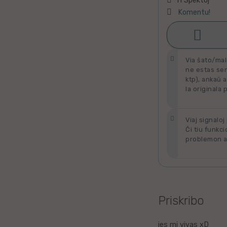
11 Spektoj
Latino
Komentu!
Ukraina

Ŝati
Taja
Via ŝato/mal
ne estas send
Kataluna
ktp), ankaŭ a
la originala 
Greka
Viaj signaloj
Rumana
Ĉi tiu funkci
problemon al
Sveda
Bulgara
Slovaka
Priskribo
Bosna
jes mi vivas xD