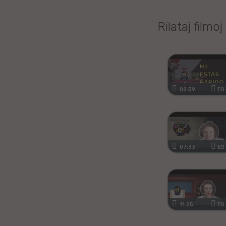
Kanura
Rilataj filmoj
Afrikansa
Fiĝia
Mongola
02:59
EO
Ajmara
Bislamo
07:33
EO
Tamila
Somala
Estona
11:25
EO