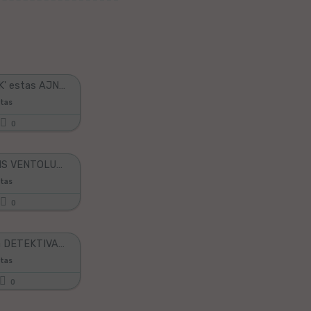
KIU JE FEK' estas AJNO?
stas
0
MI SPEKTIS VENTOLUMADON
stas
0
Mi ŝaltis la DETEKTIVAN REĜIMON
stas
0