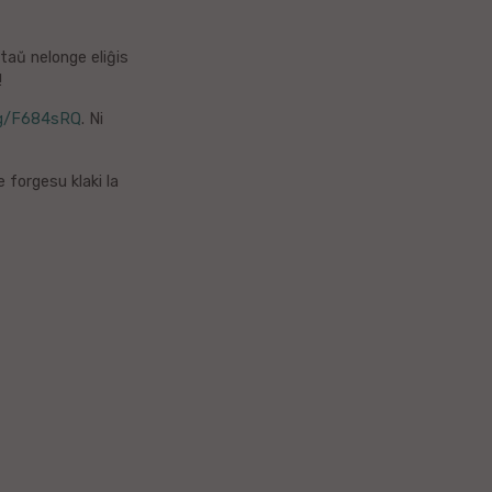
ntaŭ nelonge eliĝis
!
84sRQ​​​​​​​​​​
. Ni
e forgesu klaki la