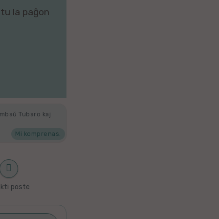
zitu la paĝon
ambaŭ Tubaro kaj
Mi komprenas.
kti poste