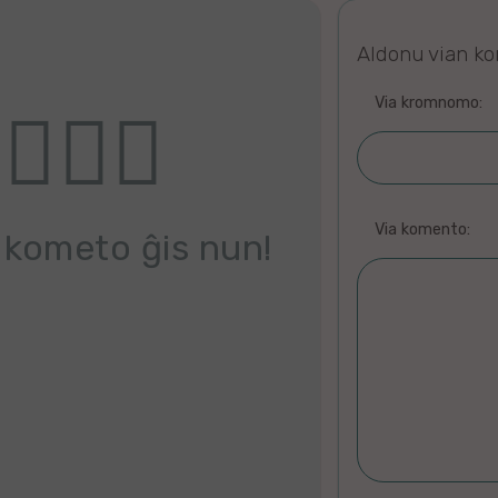
Aldonu vian k
Via kromnomo:
Via komento:
 kometo ĝis nun!