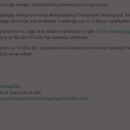
i novajn videojn, atendetu! Kaj pardonu pri la longa paŭso…
ublikigas videojn pri mi kaj aliuloj ludantaj Trompiston (Among Us). A
atigo de la ludo, kaj mi decidis traduki ĝin por vi 🙂 Bonan spektadon
iston kun ni, aliĝu al la diskord-servilo per la ligilo:
https://discord.gg/F6
e je la 18a laŭ UTC kaj foje kunludas alitempe.
on, se vi ŝatis ĝin, kaj ekaboni al la kanalo por vidi niajn ludadojn! N
 pri novaj videoj!
5mshaalJVc
de la teamo de la ludo:
be.com/channel/UCKuI2VapWQjkMz2DDrLvLKw