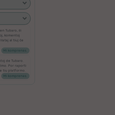
ti poste
filmoj
n Tubaro, ili
toj, komentoj
ataj al tiuj ĉe
ta
 por aldoni la
denove por
Mi komprenas.
ntoj de Tubaro.
ilmo. Por raporti
e tiu platformo.
Mi komprenas.