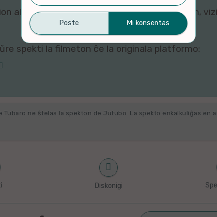
n al ni. Por rigardi kaj re-agordi viajn kuketojn, vi
re spekti la filmeton ĉe la originala platformo:
e Tubaro ne ŝtelas la spekton de Jutubo. La spekto enkalkuliĝas en 
i
Spe
Diskonigi