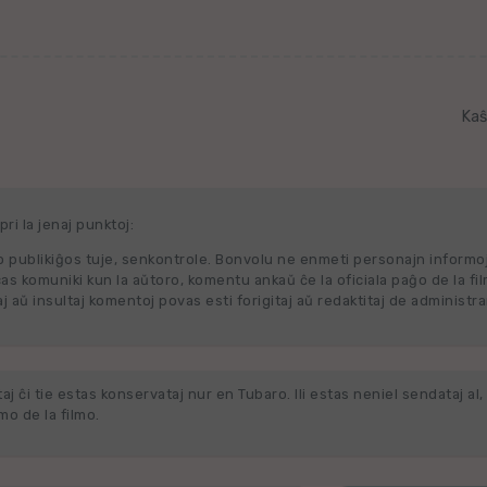
Kaŝ
ri la jenaj punktoj:
 publikiĝos tuje, senkontrole. Bonvolu ne enmeti personajn informo
cas komuniki kun la aŭtoro, komentu ankaŭ ĉe la oficiala paĝo de la fi
j aŭ insultaj komentoj povas esti forigitaj aŭ redaktitaj de administra
j ĉi tie estas konservataj nur en Tubaro. Ili estas neniel sendataj al, 
o de la filmo.