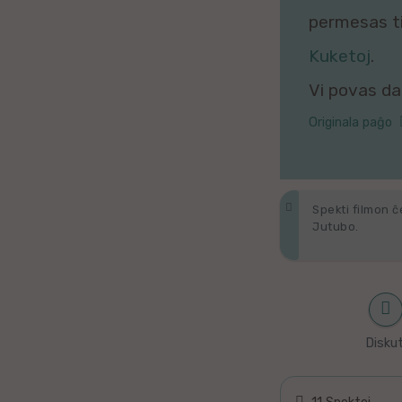
Galega
permesas tio
Kuketoj
.
Hungara
Vi povas daŭ
Malaja
Originala paĝo
Nederlanda
Interlingvao
Spekti filmon ĉ
Jutubo.
Ĉeĥa
zx
Araba
Diskut
Java