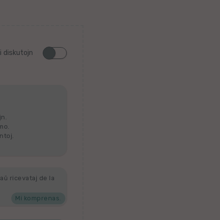
i diskutojn
jn.
lmo.
ntoj.
aŭ ricevataj de la
Mi komprenas.