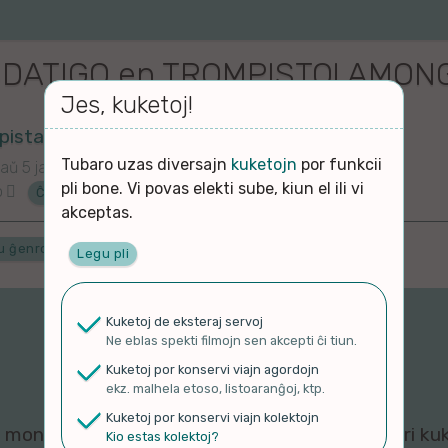
SDATIGO en TROMPISTO! AMON
Jes, kuketoj!
pistas
Tubaro uzas diversajn
kuketojn
por funkcii
aŭ 5 jaroj
pli bone. Vi povas elekti sube, kiun el ili vi
o
Ĉu ne?
akceptas.
u ĝenrojn
Legu pli
Kuketoj de eksteraj servoj
Ne eblas spekti filmojn sen akcepti ĉi tiun.
Kuketoj por konservi viajn agordojn
ekz. malhela etoso, listoaranĝoj, ktp.
Kuketoj por konservi viajn kolektojn
montri ĉi tiun filmeton al vi, ĉar viaj agordoj pri ku
Kio estas kolektoj?