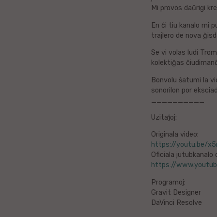
Mi provos daŭrigi kre
Litova
En ĉi tiu kanalo mi p
trajlero de nova ĝisd
Urduo
Se vi volas ludi Tromp
Dana
kolektiĝas ĉiudimanĉ
Bonvolu ŝatumi la vide
Abĥaza
sonorilon por eksciadi
__________
Vjetnama
Uzitaĵoj:
Frisa
Originala video:
https://youtu.be/x
Oficiala jutubkanalo 
Albana
https://www.youtu
Hinda
Programoj:
Gravit Designer
Asama
DaVinci Resolve