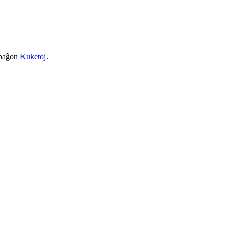
a paĝon
Kuketoj
.