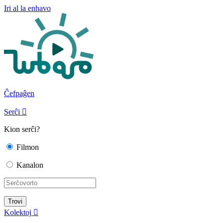
Iri al la enhavo
Ĉefpaĝen
Serĉi

Kion serĉi?
Filmon
Kanalon
Kolektoj
