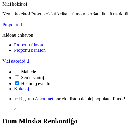
Miaj kolektoj
Neniu kolekto! Provu kolekti kelkajn filmojn per ŝati ilin aŭ marki ilin
Proponu

Aldonu enhavon
Proponu filmon
Proponu kanalon
Viaj agordoj

Malhele
Sen diskutoj
Historiaj eventoj
Kuketoj
✨ Rigardu
Aperu.net
por vidi liston de plej popularaj filmoj!
×
Dum Minska Renkontiĝo