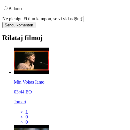
Balono
Ne plenigu ĉi tiun kampon, se vi vidas ĝin;)!
Rilataj filmoj
Min Vokas Iamo
03:44
EO
Jomart
1
0
0