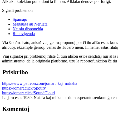
Alklaku kolekton por aldoni la filmon. Alklaku denove por forigi.
Signali problemon
Spamaĵo
Maltaŭga aŭ Nerilata
Ne plu disponebla
Renovigenda
Via ŝato/malŝato, ankaŭ viaj ĝenro-proponoj por ĉi tiu afiŝo estas konserv
atribuoj, ekzemple ĝenroj, venas de Tubaro mem. Ili neniel estas rilataj
Viaj signaloj pri problemoj rilate ĉi tiun afiŝon estos sendataj nur al l
administrantoj de la originala platformo, uzu la raportofunkcion ĉe ti
Priskribo
https://www.patreon.com/jomart_kaj_natasha
https://jomart.click/Spotify
https://jomart.click/SoundCloud
La jaro estis 1989. Nataŝa kaj mi kantis dum esperanto-renkontiĝo en
Komentoj