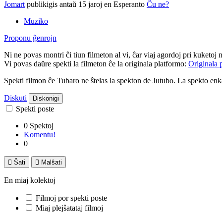
Jomart
publikigis antaŭ 15 jaroj
en Esperanto
Ĉu ne?
Muziko
Proponu ĝenrojn
Ni ne povas montri ĉi tiun filmeton al vi, ĉar viaj agordoj pri kuketoj 
Vi povas daŭre spekti la filmeton ĉe la originala platformo:
Originala 
Spekti filmon ĉe Tubaro ne ŝtelas la spekton de Jutubo. La spekto e
Diskuti
Diskonigi
Spekti poste
0 Spektoj
Komentu!
0

Ŝati

Malŝati
En miaj kolektoj
Filmoj por spekti poste
Miaj plejŝatataj filmoj