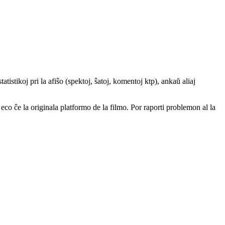
atistikoj pri la afiŝo (spektoj, ŝatoj, komentoj ktp), ankaŭ aliaj
a eco ĉe la originala platformo de la filmo. Por raporti problemon al la