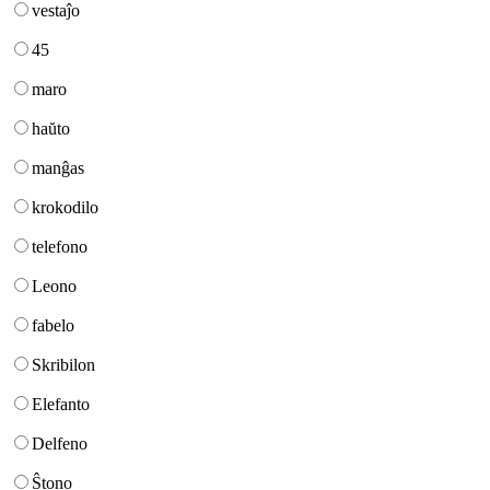
vestaĵo
45
maro
haŭto
manĝas
krokodilo
telefono
Leono
fabelo
Skribilon
Elefanto
Delfeno
Ŝtono