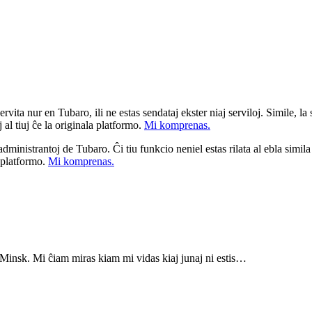
ita nur en Tubaro, ili ne estas sendataj ekster niaj serviloj. Simile, la st
 al tiuj ĉe la originala platformo.
Mi komprenas.
a administrantoj de Tubaro. Ĉi tiu funkcio neniel estas rilata al ebla simil
u platformo.
Mi komprenas.
 Minsk. Mi ĉiam miras kiam mi vidas kiaj junaj ni estis…