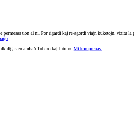
ne permesas tion al ni. Por rigardi kaj re-agordi viajn kuketojn, vizitu l
paĝo
nkalkuliĝas en ambaŭ Tubaro kaj Jutubo.
Mi komprenas.