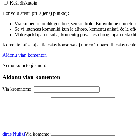
Kaŝi diskutojn
Bonvolu atenti pri la jenaj punktoj:
Via komento publikiĝos tuje, senkontrole. Bonvolu ne enmeti p
Se vi intencas komuniki kun la aŭtoro, komentu ankaŭ ĉe la ofic
Malrespektaj aŭ insultaj komentoj povas esti forigitaj aŭ redakti
Komentoj afiŝataj ĉi tie estas konservataj nur en Tubaro. Ili estas neni
Aldonu vian komenton
Neniu kometo ĝis nun!
Aldonu vian komenton
Via kromnomo:
diras:
Nuligi
Via komento: