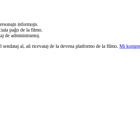
ersonajn informojn.
iala paĝo de la filmo.
taj de administrantoj.
el sendataj al, aŭ ricevataj de la devena platformo de la filmo.
Mi kompre