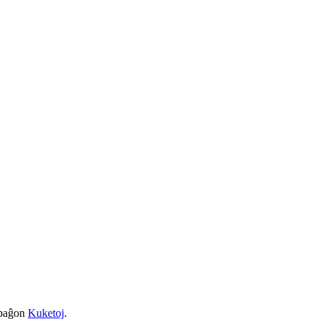
a paĝon
Kuketoj
.