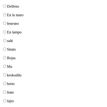
Delfeno
En la maro
fenestro
En lampo
salti
Strato
Bojas
Mu
krokodilo
breto
frato
fajro