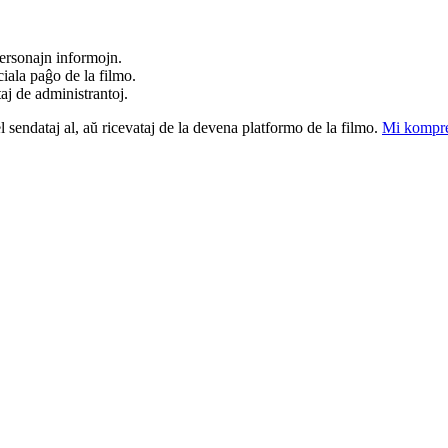
ersonajn informojn.
iala paĝo de la filmo.
taj de administrantoj.
el sendataj al, aŭ ricevataj de la devena platformo de la filmo.
Mi kompre