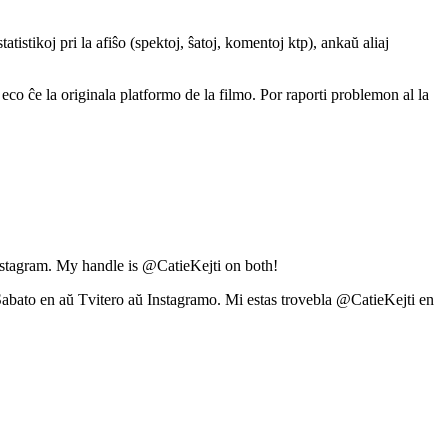
atistikoj pri la afiŝo (spektoj, ŝatoj, komentoj ktp), ankaŭ aliaj
a eco ĉe la originala platformo de la filmo. Por raporti problemon al la
nstagram. My handle is @CatieKejti on both!
abato en aŭ Tvitero aŭ Instagramo. Mi estas trovebla @CatieKejti en