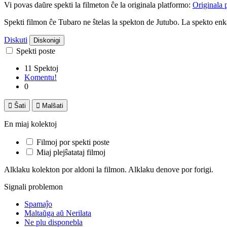
Vi povas daŭre spekti la filmeton ĉe la originala platformo:
Originala 
Spekti filmon ĉe Tubaro ne ŝtelas la spekton de Jutubo. La spekto e
Diskuti
Diskonigi
Spekti poste
11 Spektoj
Komentu!
0

Ŝati

Malŝati
En miaj kolektoj
Filmoj por spekti poste
Miaj plejŝatataj filmoj
Alklaku kolekton por aldoni la filmon. Alklaku denove por forigi.
Signali problemon
Spamaĵo
Maltaŭga aŭ Nerilata
Ne plu disponebla