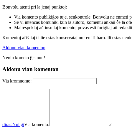
Bonvolu atenti pri la jenaj punktoj:
Via komento publikiĝos tuje, senkontrole. Bonvolu ne enmeti p
Se vi intencas komuniki kun la aŭtoro, komentu ankaŭ ĉe la ofic
Malrespektaj aŭ insultaj komentoj povas esti forigitaj aŭ redakti
Komentoj afiŝataj ĉi tie estas konservataj nur en Tubaro. Ili estas neni
Aldonu vian komenton
Neniu kometo ĝis nun!
Aldonu vian komenton
Via kromnomo:
diras:
Nuligi
Via komento: