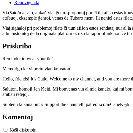
Renovigenda
Via ŝato/malŝato, ankaŭ viaj ĝenro-proponoj por ĉi tiu afiŝo estas konserv
atribuoj, ekzemple ĝenroj, venas de Tubaro mem. Ili neniel estas rilataj
Viaj signaloj pri problemoj rilate ĉi tiun afiŝon estos sendataj nur al l
administrantoj de la originala platformo, uzu la raportofunkcion ĉe ti
Priskribo
Reminder to wear your tie!
Memorigo ke vi portu vian kravaton!
Hello, friends! It’s Catie. Welcome to my channel, and you are more
Saluton, homoj! Jen Kejti. Mi bonvenas vin al mia kanalo, kaj mi bo
ambaŭ retejoj.
Subtenu la kanalon! // Support the channel!: patreon.com/CatieKejti
Komentoj
Kaŝi diskutojn