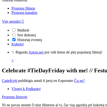
Aldonu enhavon
Proponu filmon
Proponu kanalon
Viaj agordoj

Malhele
Sen diskutoj
Historiaj eventoj
Kuketoj
✨ Rigardu
Aperu.net
por vidi liston de plej popularaj filmoj!
×
Celebrate #TieDayFriday with me! // Fest
CatieKejti
publikigis antaŭ 6 jaroj
en Esperanto
Ĉu ne?
Vlogoj k Podkastoj
Proponu ĝenrojn
Ni ne povas montri ĉi tiun filmeton al vi, ĉar viaj agordoj pri kuketoj 