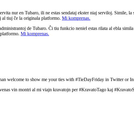
ita nur en Tubaro, ili ne estas sendataj ekster niaj serviloj. Simile, la st
 al tiuj ĉe la originala platformo.
Mi komprenas.
a administrantoj de Tubaro. Ĉi tiu funkcio neniel estas rilata al ebla simil
u platformo.
Mi komprenas.
 than welcome to show me your ties with #TieDayFriday in Twitter or I
nvenas vin montri al mi viajn kravatojn per #KravatoTago kaj #KravatoS