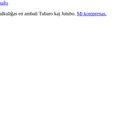
paĝo
nkalkuliĝas en ambaŭ Tubaro kaj Jutubo.
Mi komprenas.