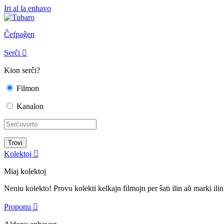
Iri al la enhavo
Ĉefpaĝen
Serĉi

Kion serĉi?
Filmon
Kanalon
Kolektoj

Miaj kolektoj
Neniu kolekto! Provu kolekti kelkajn filmojn per ŝati ilin aŭ marki ilin
Proponu
