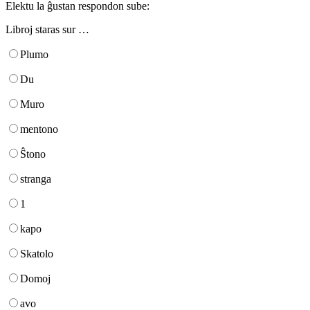
Elektu la ĝustan respondon sube:
Libroj staras sur …
Plumo
Du
Muro
mentono
Ŝtono
stranga
1
kapo
Skatolo
Domoj
avo