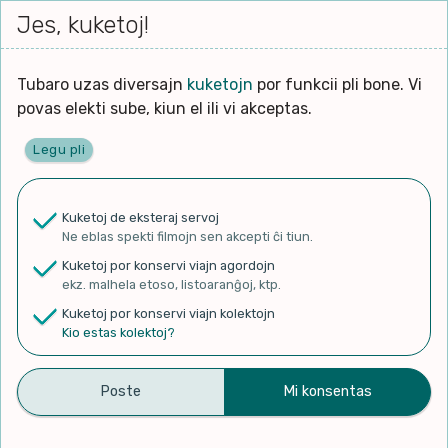
Iri




elektu
Jes, kuketoj!
Serĉi
Kolektoj
Proponu
Viaj
al
Filmo
tiun,
agor
la
kiu
enhavo
Tubaro uzas diversajn
kuketojn
por funkcii pli bone. Vi
Filozofio
plej
Ĉefpaĝen
povas elekti sube, kiun el ili vi akceptas.
gravas
Kulturo k Historio
laŭ
Legu pli
vi.
Lernado k Edukado
✨ Rigardu
Aperu.net
por vidi liston
de plej popularaj filmoj!
u
Ne
Kuketoj de eksteraj servoj
×
La
Lingvoj
Ne eblas spekti filmojn sen akcepti ĉi tiun.
ĉefa
zorgu
Kuketoj por konservi viajn agordojn
lingvo
Ludoj
ekz. malhela etoso, listoaranĝoj, ktp.
uzita
Kuketoj por konservi viajn kolektojn
en
Manĝoj k Kuirado
Kio estas kolektoj?
ASDFmovie En Esperanto,
la
filmo:
Muziko
Epizodo 7 !!!
Naturo k Medio
Filtru