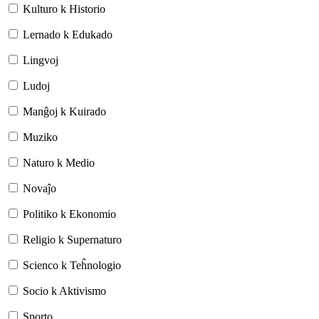
Kulturo k Historio
Lernado k Edukado
Lingvoj
Ludoj
Manĝoj k Kuirado
Muziko
Naturo k Medio
Novaĵo
Politiko k Ekonomio
Religio k Supernaturo
Scienco k Teĥnologio
Socio k Aktivismo
Sporto