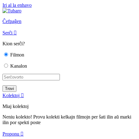
Iri al la enhavo
Ĉefpaĝen
Serĉi

Kion serĉi?
Filmon
Kanalon
Kolektoj

Miaj kolektoj
Neniu kolekto! Provu kolekti kelkajn filmojn per ŝati ilin aŭ marki
ilin por spekti poste
Proponu
