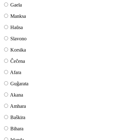
Gaela
Manksa
Haŭsa
Slavono
Korsika
Ĉeĉena
Afara
Guĝarata
Akana
Amhara
Baŝkira
Bihara
Irlanda