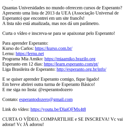
Quantas Universidades no mundo oferecem cursos de Esperanto?
Apresento uma lista de 2013 da UEA (Associação Universal de
Esperanto) que encontrei em um site francês!
A lista não está atualizada, mas nos dá um parâmetro.
Curta o vídeo e inscreva-se para se apaixonar pelo Esperanto!
Para aprender Esperanto:
Kurso do Carlos:
https://kurso.com.br/
Lernu:
https://lernu.net
Programa Mia Amiko:
https://miaamiko.brazilo.org
Esperanto em 12 dias:
https://learn.esperanto.com/pt/
Liga Brasileira de Esperanto:
http://esperanto.org.br/info/
E se quiser aprender Esperanto comigo, fique ligado!
Em breve abrirei outra turma de Esperanto Básico!
E me siga no Insta: @esperantodozero
Contato:
esperantodozero@gmail.com
Link do vídeo:
https://youtu.be/DlaiQFMx4t8
CURTA O VÍDEO, COMPARTILHE e SE INSCREVA! Vc vai
adorar! Vc JÁ adorou!