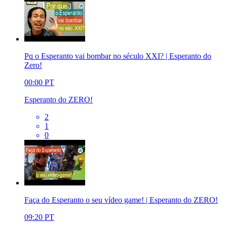
Pq o Esperanto vai bombar no século XXI? | Esperanto do
Zero!
00:00
PT
Esperanto do ZERO!
2
1
0
Faça do Esperanto o seu vídeo game! | Esperanto do ZERO!
09:20
PT