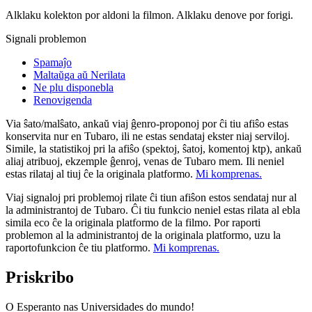
Alklaku kolekton por aldoni la filmon. Alklaku denove por forigi.
Signali problemon
Spamaĵo
Maltaŭga aŭ Nerilata
Ne plu disponebla
Renovigenda
Via ŝato/malŝato, ankaŭ viaj ĝenro-proponoj por ĉi tiu afiŝo estas
konservita nur en Tubaro, ili ne estas sendataj ekster niaj serviloj.
Simile, la statistikoj pri la afiŝo (spektoj, ŝatoj, komentoj ktp), ankaŭ
aliaj atribuoj, ekzemple ĝenroj, venas de Tubaro mem. Ili neniel
estas rilataj al tiuj ĉe la originala platformo.
Mi komprenas.
Viaj signaloj pri problemoj rilate ĉi tiun afiŝon estos sendataj nur al
la administrantoj de Tubaro. Ĉi tiu funkcio neniel estas rilata al ebla
simila eco ĉe la originala platformo de la filmo. Por raporti
problemon al la administrantoj de la originala platformo, uzu la
raportofunkcion ĉe tiu platformo.
Mi komprenas.
Priskribo
O Esperanto nas Universidades do mundo!