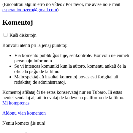
(Encontrou algum erro no vídeo? Por favor, me avise no e-mail
esperantodozero@gmail.com
)
Komentoj
Kaŝi diskutojn
Bonvolu atenti pri la jenaj punktoj:
Via komento publikiĝos tuje, senkontrole. Bonvolu ne enmeti
personajn informojn.
Se vi intencas komuniki kun la aŭtoro, komentu ankaŭ ĉe la
oficiala paĝo de la filmo.
Malrespektaj aŭ insultaj komentoj povas esti forigitaj aŭ
redaktitaj de administrantoj.
Komentoj afiŝataj ĉi tie estas konservataj nur en Tubaro. Ili estas
neniel sendataj al, aŭ ricevataj de la devena platformo de la filmo.
Mi komprenas.
Aldonu vian komenton
Neniu kometo ĝis nun!