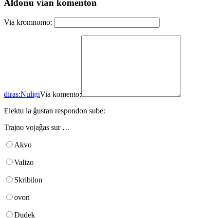
Aldonu vian komenton
Via kromnomo:
diras:
Nuligi
Via komento:
Elektu la ĝustan respondon sube:
Trajno vojaĝas sur …
Akvo
Valizo
Skribilon
ovon
Dudek