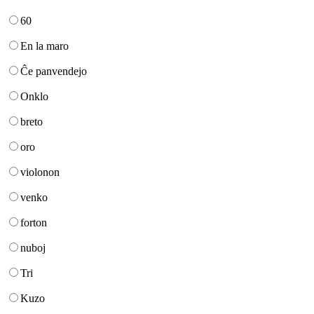
60
En la maro
Ĉe panvendejo
Onklo
breto
oro
violonon
venko
forton
nuboj
Tri
Kuzo