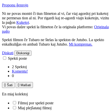
Proponu ĝenrojn
Ni ne povas montri ĉi tiun filmeton al vi, ĉar viaj agordoj pri kuketoj
ne permesas tion al ni. Por rigardi kaj re-agordi viajn kuketojn, vizitu
la paĝon
Kuketoj
.
Vi povas daŭre spekti la filmeton ĉe la originala platformo:
Originala
paĝo
Spekti filmon ĉe Tubaro ne ŝtelas la spekton de Jutubo. La spekto
enkalkuliĝas en ambaŭ Tubaro kaj Jutubo.
Mi komprenas.
Diskuti
Diskonigi
Spekti poste
2 Spektoj
Komentu!
0

Ŝati

Malŝati
En miaj kolektoj
Filmoj por spekti poste
Miaj plejŝatataj filmoj