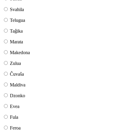
Svahila
Telugua
Taĝika
Marata
Makedona
Zulua
Ĉuvaŝa
Maldiva
Dzonko
Evea
Fula
Feroa