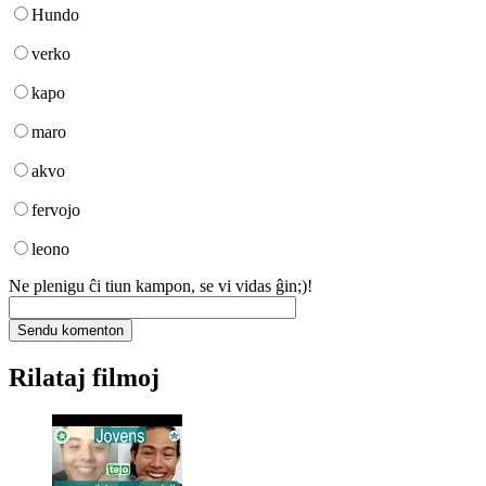
Hundo
verko
kapo
maro
akvo
fervojo
leono
Ne plenigu ĉi tiun kampon, se vi vidas ĝin;)!
Rilataj filmoj