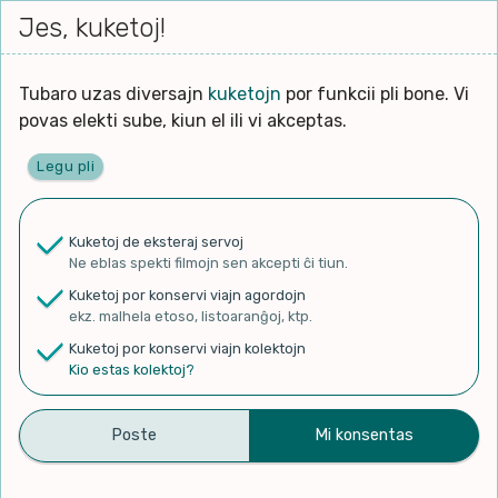
Iri




elektu
Jes, kuketoj!
Serĉi
Kolektoj
Proponu
Viaj
al
Filmo
tiun,
agor
la
kiu
enhavo
Tubaro uzas diversajn
kuketojn
por funkcii pli bone. Vi
Filozofio
plej
Ĉefpaĝen
povas elekti sube, kiun el ili vi akceptas.
gravas
Kulturo k Historio
laŭ
Legu pli
vi.
Lernado k Edukado
✨ Rigardu
Aperu.net
por vidi liston
de plej popularaj filmoj!
u
Ne
Kuketoj de eksteraj servoj
×
La
Lingvoj
Ne eblas spekti filmojn sen akcepti ĉi tiun.
ĉefa
zorgu
Kuketoj por konservi viajn agordojn
lingvo
Ludoj
ekz. malhela etoso, listoaranĝoj, ktp.
uzita
Kuketoj por konservi viajn kolektojn
en
Manĝoj k Kuirado
Kio estas kolektoj?
Duolingo #393 Esperanto –
la
filmo:
Muziko
English (Part 16 – Amounts
Naturo k Medio
and Express Dates)
Filtru