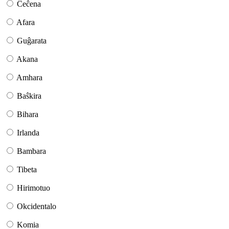
Ĉeĉena
Afara
Guĝarata
Akana
Amhara
Baŝkira
Bihara
Irlanda
Bambara
Tibeta
Hirimotuo
Okcidentalo
Komia