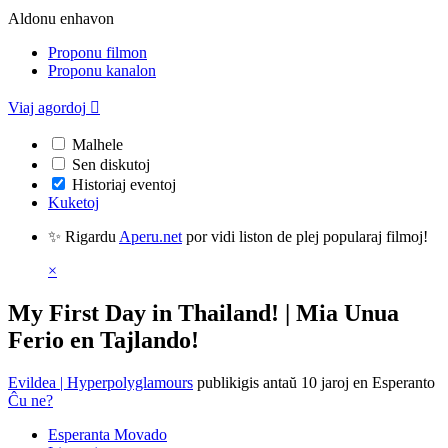
Aldonu enhavon
Proponu filmon
Proponu kanalon
Viaj agordoj

Malhele
Sen diskutoj
Historiaj eventoj
Kuketoj
✨ Rigardu
Aperu.net
por vidi liston de plej popularaj filmoj!
×
My First Day in Thailand! | Mia Unua
Ferio en Tajlando!
Evildea | Hyperpolyglamours
publikigis antaŭ 10 jaroj
en Esperanto
Ĉu ne?
Esperanta Movado