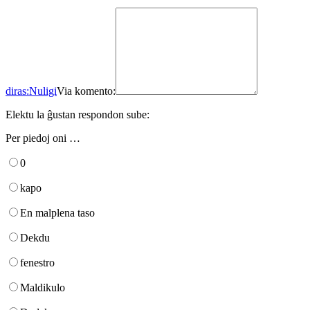
diras:
Nuligi
Via komento:
Elektu la ĝustan respondon sube:
Per piedoj oni …
0
kapo
En malplena taso
Dekdu
fenestro
Maldikulo