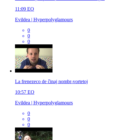
11:09
EO
Evildea | Hyperpolyglamours
0
0
0
La frenezeco de ĉinaj nombr-vortetoj
10:57
EO
Evildea | Hyperpolyglamours
0
0
0