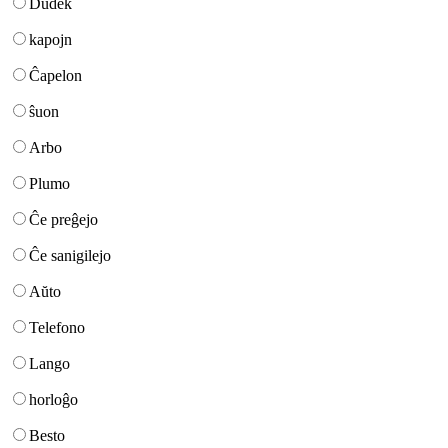
Dudek
kapojn
Ĉapelon
ŝuon
Arbo
Plumo
Ĉe preĝejo
Ĉe sanigilejo
Aŭto
Telefono
Lango
horloĝo
Besto