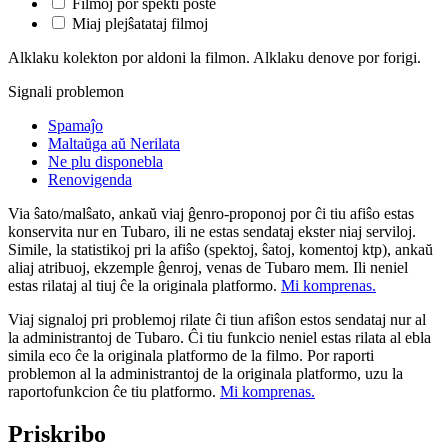
Filmoj por spekti poste
Miaj plejŝatataj filmoj
Alklaku kolekton por aldoni la filmon. Alklaku denove por forigi.
Signali problemon
Spamaĵo
Maltaŭga aŭ Nerilata
Ne plu disponebla
Renovigenda
Via ŝato/malŝato, ankaŭ viaj ĝenro-proponoj por ĉi tiu afiŝo estas
konservita nur en Tubaro, ili ne estas sendataj ekster niaj serviloj.
Simile, la statistikoj pri la afiŝo (spektoj, ŝatoj, komentoj ktp), ankaŭ
aliaj atribuoj, ekzemple ĝenroj, venas de Tubaro mem. Ili neniel
estas rilataj al tiuj ĉe la originala platformo.
Mi komprenas.
Viaj signaloj pri problemoj rilate ĉi tiun afiŝon estos sendataj nur al
la administrantoj de Tubaro. Ĉi tiu funkcio neniel estas rilata al ebla
simila eco ĉe la originala platformo de la filmo. Por raporti
problemon al la administrantoj de la originala platformo, uzu la
raportofunkcion ĉe tiu platformo.
Mi komprenas.
Priskribo