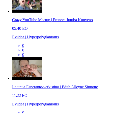
Crazy YouTube Meetup | Freneza Jutuba Kunveno
05:40
EO
Evildea | Hyperpolyglamours
0
0
0
La unua Esperanto-verkistino | Edith Alleyne Sinnotte
11:22
EO
Evildea | Hyperpolyglamours
0