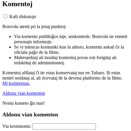
Komentoj
Kaŝi diskutojn
Bonvolu atenti pri la jenaj punktoj:
Via komento publikiĝos tuje, senkontrole. Bonvolu ne enmeti
personajn informojn.
Se vi intencas komuniki kun la aŭtoro, komentu ankaŭ ĉe la
oficiala paĝo de la filmo.
Malrespektaj aŭ insultaj komentoj povas esti forigitaj aŭ
redaktitaj de administrantoj.
Komentoj afiŝataj ĉi tie estas konservataj nur en Tubaro. Ili estas
neniel sendataj al, aŭ ricevataj de la devena platformo de la filmo.
Mi komprenas.
Aldonu vian komenton
Neniu kometo ĝis nun!
Aldonu vian komenton
Via kromnomo: