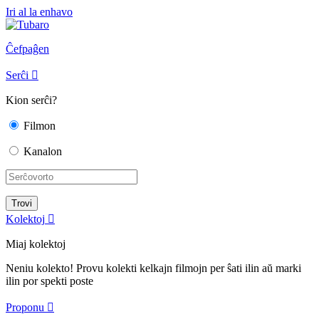
Iri al la enhavo
Ĉefpaĝen
Serĉi

Kion serĉi?
Filmon
Kanalon
Kolektoj

Miaj kolektoj
Neniu kolekto! Provu kolekti kelkajn filmojn per ŝati ilin aŭ marki
ilin por spekti poste
Proponu
