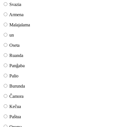
Svazia
Armena
Malajalama
un
Oseta
Ruanda
Panĝaba
Palio
Burunda
Ĉamora
Keĉua
Paŝtua
Oroma