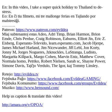
En: In this video, I take a super quick holiday to Thailand to de-
stress.
Eo: En ĉi tiu filmeto, mi tre mallonge ferias en Tajlando por
malstresiĝi.
……….
Patreon:
https://www.patreon.com/evildea
Miaj subtenantoj estas Adeo, Adri Timp, Brian Harmon, Brion
Emde, Chris Perdue, Craig Robinson, Eaburns, Elliott Jin, Eric Z.
Eisberg, Esperanto-Televido, learn.esperanto.com, Jacob Hjerpe,
James Michael Harland, Jim Nicewander, Jiří Lebl, Jon Korty,
Jonny M, Jorges Nogueres, Jzknuckles, LaStranga, Ludisto,
Margarita Killpack, Margo Cohen, Marvin Entz, Matthew Cover,
Normala homo, Petriko, Robert Nielsen, Sarah sc, Shayne Power,
Simone Davis, Tajĉjo Verdulo, The Igor, kaj Tommy Linsley.
Retejo:
http://evildea.tv
Fejsbuka Paĝo:
https://www.facebook.com/EvildeaGAMING/
Fejsbuka Komunumo:
https://www.facebook.com/groups/Evildea/
Muziko:
http://www.bensound.com/
Help us caption & translate this video!
http://amara.org/v/OPOA/