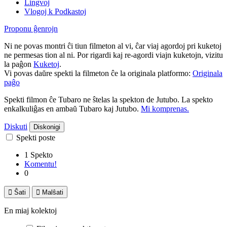
Lingvoj
Vlogoj k Podkastoj
Proponu ĝenrojn
Ni ne povas montri ĉi tiun filmeton al vi, ĉar viaj agordoj pri kuketoj
ne permesas tion al ni. Por rigardi kaj re-agordi viajn kuketojn, vizitu
la paĝon
Kuketoj
.
Vi povas daŭre spekti la filmeton ĉe la originala platformo:
Originala
paĝo
Spekti filmon ĉe Tubaro ne ŝtelas la spekton de Jutubo. La spekto
enkalkuliĝas en ambaŭ Tubaro kaj Jutubo.
Mi komprenas.
Diskuti
Diskonigi
Spekti poste
1 Spekto
Komentu!
0

Ŝati

Malŝati
En miaj kolektoj