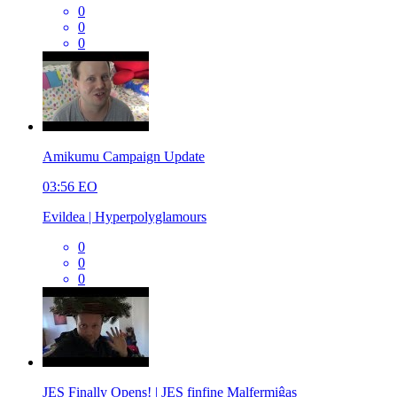
0
0
0
Amikumu Campaign Update
03:56
EO
Evildea | Hyperpolyglamours
0
0
0
JES Finally Opens! | JES finfine Malfermiĝas