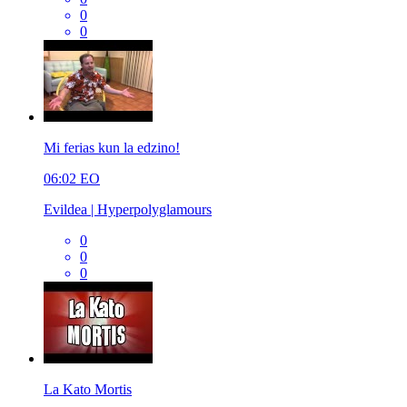
0
0
Mi ferias kun la edzino!
06:02
EO
Evildea | Hyperpolyglamours
0
0
0
La Kato Mortis