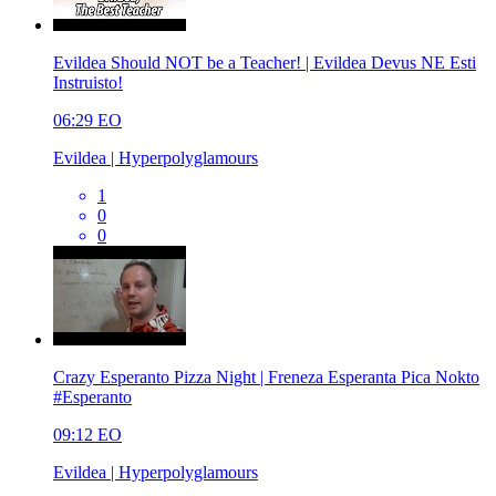
Evildea Should NOT be a Teacher! | Evildea Devus NE Esti
Instruisto!
06:29
EO
Evildea | Hyperpolyglamours
1
0
0
Crazy Esperanto Pizza Night | Freneza Esperanta Pica Nokto
#Esperanto
09:12
EO
Evildea | Hyperpolyglamours