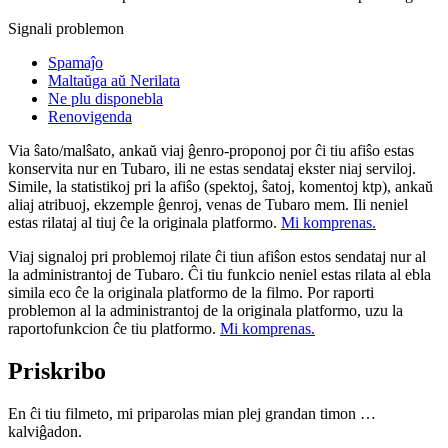
Signali problemon
Spamaĵo
Maltaŭga aŭ Nerilata
Ne plu disponebla
Renovigenda
Via ŝato/malŝato, ankaŭ viaj ĝenro-proponoj por ĉi tiu afiŝo estas
konservita nur en Tubaro, ili ne estas sendataj ekster niaj serviloj.
Simile, la statistikoj pri la afiŝo (spektoj, ŝatoj, komentoj ktp), ankaŭ
aliaj atribuoj, ekzemple ĝenroj, venas de Tubaro mem. Ili neniel
estas rilataj al tiuj ĉe la originala platformo.
Mi komprenas.
Viaj signaloj pri problemoj rilate ĉi tiun afiŝon estos sendataj nur al
la administrantoj de Tubaro. Ĉi tiu funkcio neniel estas rilata al ebla
simila eco ĉe la originala platformo de la filmo. Por raporti
problemon al la administrantoj de la originala platformo, uzu la
raportofunkcion ĉe tiu platformo.
Mi komprenas.
Priskribo
En ĉi tiu filmeto, mi priparolas mian plej grandan timon …
kalviĝadon.