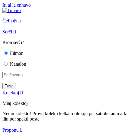
Iri al la enhavo
Ĉefpaĝen
Serĉi

Kion serĉi?
Filmon
Kanalon
Kolektoj

Miaj kolektoj
Neniu kolekto! Provu kolekti kelkajn filmojn per ŝati ilin aŭ marki
ilin por spekti poste
Proponu
