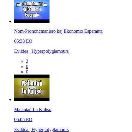
Nom-Prononcmaniero kaj Ekonomio Esperanta
05:38
EO
Evildea | Hyperpolyglamours
2
0
0
Malantaŭ La Kuliso
06:05
EO
Evildea | Hyperpolyglamours