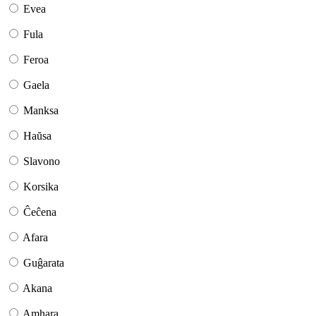
Evea
Fula
Feroa
Gaela
Manksa
Haŭsa
Slavono
Korsika
Ĉeĉena
Afara
Guĝarata
Akana
Amhara