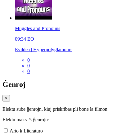
Muggles and Pronouns
09:34
EO
Evildea | Hyperpolyglamours
0
0
0
Ĝenroj
×
Elektu sube ĝenrojn, kiuj priskribas pli bone la filmon.
Elektu maks. 5 ĝenrojn:
Arto k Literaturo