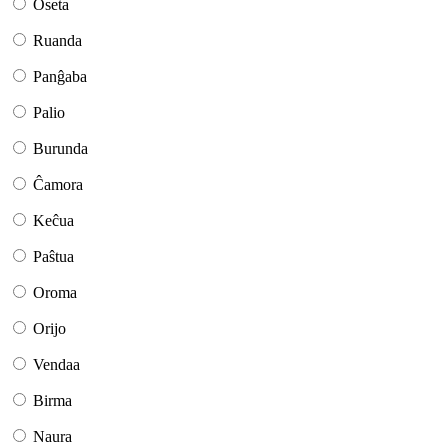
Oseta
Ruanda
Panĝaba
Palio
Burunda
Ĉamora
Keĉua
Paŝtua
Oroma
Orijo
Vendaa
Birma
Naura