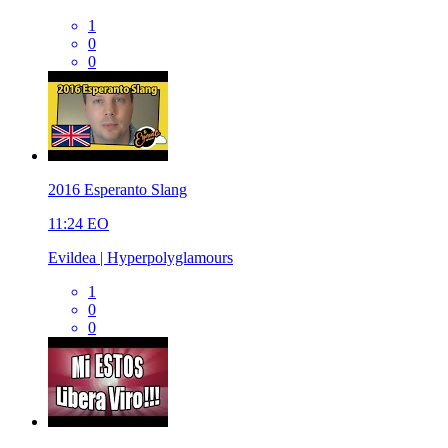
1
0
0
2016 Esperanto Slang
11:24
EO
Evildea | Hyperpolyglamours
1
0
0