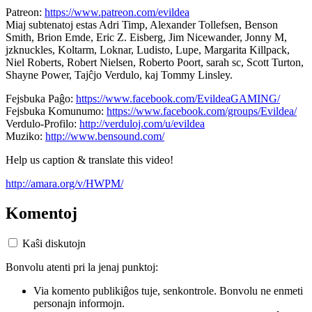
Patreon:
https://www.patreon.com/evildea
Miaj subtenatoj estas Adri Timp, Alexander Tollefsen, Benson
Smith, Brion Emde, Eric Z. Eisberg, Jim Nicewander, Jonny M,
jzknuckles, Koltarm, Loknar, Ludisto, Lupe, Margarita Killpack,
Niel Roberts, Robert Nielsen, Roberto Poort, sarah sc, Scott Turton,
Shayne Power, Tajĉjo Verdulo, kaj Tommy Linsley.
Fejsbuka Paĝo:
https://www.facebook.com/EvildeaGAMING/
Fejsbuka Komunumo:
https://www.facebook.com/groups/Evildea/
Verdulo-Profilo:
http://verduloj.com/u/evildea
Muziko:
http://www.bensound.com/
Help us caption & translate this video!
http://amara.org/v/HWPM/
Komentoj
Kaŝi diskutojn
Bonvolu atenti pri la jenaj punktoj:
Via komento publikiĝos tuje, senkontrole. Bonvolu ne enmeti
personajn informojn.