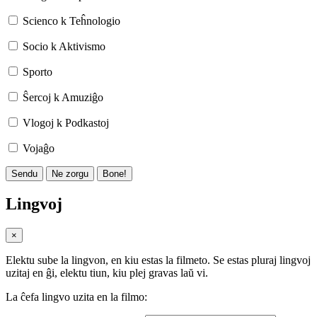
Scienco k Teĥnologio
Socio k Aktivismo
Sporto
Ŝercoj k Amuziĝo
Vlogoj k Podkastoj
Vojaĝo
Sendu
Ne zorgu
Bone!
Lingvoj
×
Elektu sube la lingvon, en kiu estas la filmeto. Se estas pluraj lingvoj
uzitaj en ĝi, elektu tiun, kiu plej gravas laŭ vi.
La ĉefa lingvo uzita en la filmo: