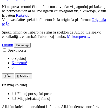
Ni ne povas montri ĉi tiun filmeton al vi, ĉar viaj agordoj pri kuketoj
ne permesas tion al ni. Por rigardi kaj re-agordi viajn kuketojn, vizitu
la paĝon
Kuketoj
.
Vi povas daŭre spekti la filmeton ĉe la originala platformo:
Originala
paĝo
Spekti filmon ĉe Tubaro ne ŝtelas la spekton de Jutubo. La spekto
enkalkuliĝas en ambaŭ Tubaro kaj Jutubo.
Mi komprenas.
Diskuti
Diskonigi
Spekti poste
0 Spektoj
Komentu!
0

Ŝati

Malŝati
En miaj kolektoj
Filmoj por spekti poste
Miaj plejŝatataj filmoj
Alklaku kolekton por aldoni la filmon. Alklaku denove por forigi.