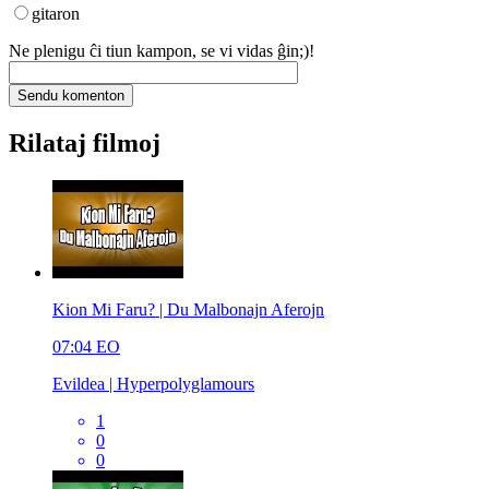
gitaron
Ne plenigu ĉi tiun kampon, se vi vidas ĝin;)!
Rilataj filmoj
Kion Mi Faru? | Du Malbonajn Aferojn
07:04
EO
Evildea | Hyperpolyglamours
1
0
0