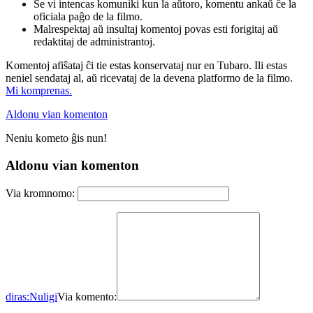
Se vi intencas komuniki kun la aŭtoro, komentu ankaŭ ĉe la
oficiala paĝo de la filmo.
Malrespektaj aŭ insultaj komentoj povas esti forigitaj aŭ
redaktitaj de administrantoj.
Komentoj afiŝataj ĉi tie estas konservataj nur en Tubaro. Ili estas
neniel sendataj al, aŭ ricevataj de la devena platformo de la filmo.
Mi komprenas.
Aldonu vian komenton
Neniu kometo ĝis nun!
Aldonu vian komenton
Via kromnomo:
diras:
Nuligi
Via komento: