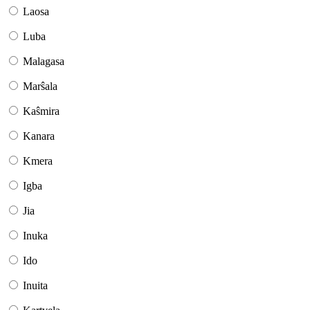
Laosa
Luba
Malagasa
Marŝala
Kaŝmira
Kanara
Kmera
Igba
Jia
Inuka
Ido
Inuita