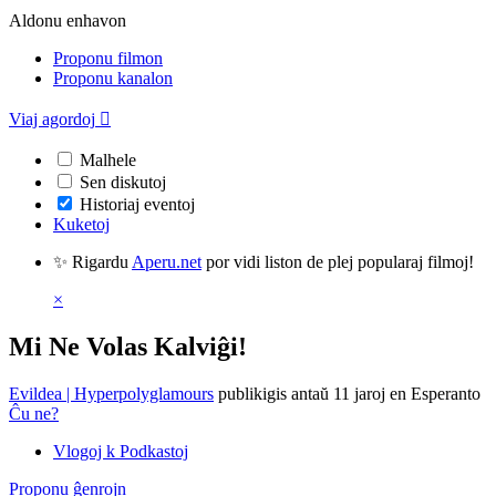
Aldonu enhavon
Proponu filmon
Proponu kanalon
Viaj agordoj

Malhele
Sen diskutoj
Historiaj eventoj
Kuketoj
✨ Rigardu
Aperu.net
por vidi liston de plej popularaj filmoj!
×
Mi Ne Volas Kalviĝi!
Evildea | Hyperpolyglamours
publikigis antaŭ 11 jaroj
en Esperanto
Ĉu ne?
Vlogoj k Podkastoj
Proponu ĝenrojn