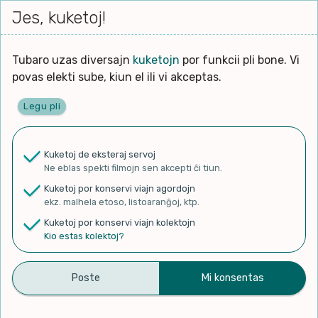
Iri




elektu
Jes, kuketoj!
Serĉi
Kolektoj
Proponu
Viaj
al
Filmo
tiun,
agord
la
kiu
enhavo
Tubaro uzas diversajn
kuketojn
por funkcii pli bone. Vi
Filozofio
plej
povas elekti sube, kiun el ili vi akceptas.
gravas
Kulturo k Historio
laŭ
Legu pli
vi.
Ĉefpaĝen
Lernado k Edukado
u
Ne
Kuketoj de eksteraj servoj
La
Lingvoj
Ne eblas spekti filmojn sen akcepti ĉi tiun.
ĉefa
✨ Rigardu
Aperu.net
por vidi liston
zorgu
Kuketoj por konservi viajn agordojn
de plej popularaj filmoj!
lingvo
Ludoj
ekz. malhela etoso, listoaranĝoj, ktp.
×
uzita
Kuketoj por konservi viajn kolektojn
en
Manĝoj k Kuirado
Kio estas kolektoj?
la
filmo:
Muziko
Intervista a Paola Tosato
Naturo k Medio
Filtru