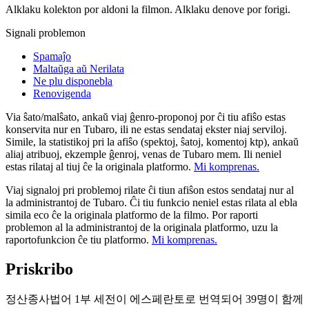
Alklaku kolekton por aldoni la filmon. Alklaku denove por forigi.
Signali problemon
Spamaĵo
Maltaŭga aŭ Nerilata
Ne plu disponebla
Renovigenda
Via ŝato/malŝato, ankaŭ viaj ĝenro-proponoj por ĉi tiu afiŝo estas
konservita nur en Tubaro, ili ne estas sendataj ekster niaj serviloj.
Simile, la statistikoj pri la afiŝo (spektoj, ŝatoj, komentoj ktp), ankaŭ
aliaj atribuoj, ekzemple ĝenroj, venas de Tubaro mem. Ili neniel
estas rilataj al tiuj ĉe la originala platformo.
Mi komprenas.
Viaj signaloj pri problemoj rilate ĉi tiun afiŝon estos sendataj nur al
la administrantoj de Tubaro. Ĉi tiu funkcio neniel estas rilata al ebla
simila eco ĉe la originala platformo de la filmo. Por raporti
problemon al la administrantoj de la originala platformo, uzu la
raportofunkcion ĉe tiu platformo.
Mi komprenas.
Priskribo
정산종사법어 1부 세전이 에스페란토로 번역되어 39명이 함께