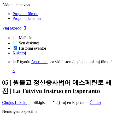
Aldonu enhavon
Proponu filmon
Proponu kanalon
Viaj agordoj

Malhele
Sen diskutoj
Historiaj eventoj
Kuketoj
✨ Rigardu
Aperu.net
por vidi liston de plej popularaj filmoj!
×
05 | 원불교 정산종사법어 에스페란토 세
전 | La Tutviva Instruo en Esperanto
Chojus Lekcioj
publikigis antaŭ 2 jaroj
en Esperanto
Ĉu ne?
Neniu ĝenro specifite.