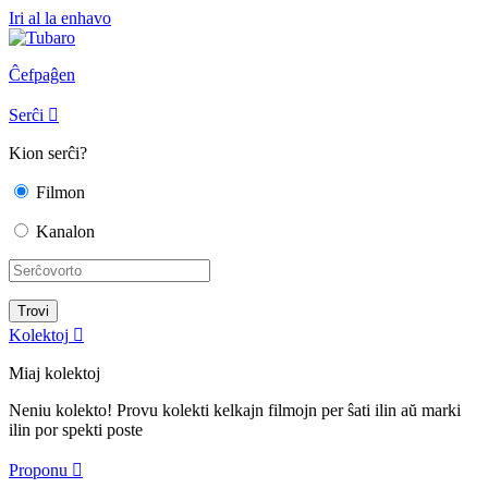
Iri al la enhavo
Ĉefpaĝen
Serĉi

Kion serĉi?
Filmon
Kanalon
Kolektoj

Miaj kolektoj
Neniu kolekto! Provu kolekti kelkajn filmojn per ŝati ilin aŭ marki
ilin por spekti poste
Proponu
