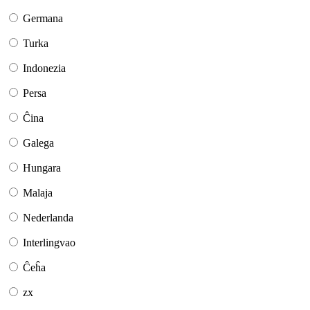
Germana
Turka
Indonezia
Persa
Ĉina
Galega
Hungara
Malaja
Nederlanda
Interlingvao
Ĉeĥa
zx