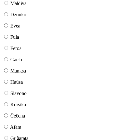
Maldiva
Dzonko
Evea
Fula
Feroa
Gaela
Manksa
Haŭsa
Slavono
Korsika
Ĉeĉena
Afara
Guĝarata