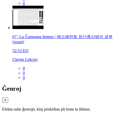
0
67 | La Ĝongsana Instruo | 에스페란토 정산종사법어 공부
(zoom)
52:53
EO
Chojus Lekcioj
0
0
0
Ĝenroj
×
Elektu sube ĝenrojn, kiuj priskribas pli bone la filmon.