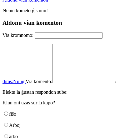
Neniu kometo ĝis nun!
Aldonu vian komenton
Via kromnomo:
diras:
Nuligi
Via komento:
Elektu la ĝustan respondon sube:
Kiun oni uzas sur la kapo?
fiŝo
Arboj
arbo