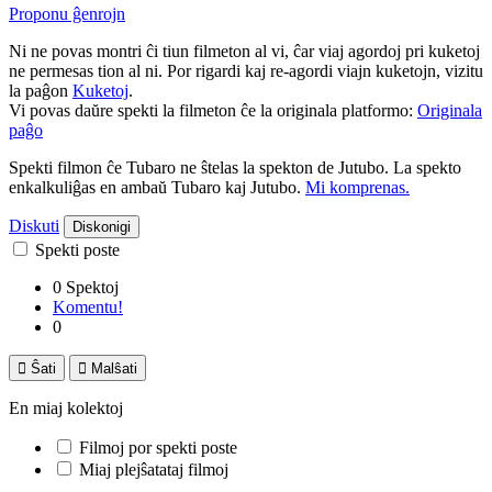
Proponu ĝenrojn
Ni ne povas montri ĉi tiun filmeton al vi, ĉar viaj agordoj pri kuketoj
ne permesas tion al ni. Por rigardi kaj re-agordi viajn kuketojn, vizitu
la paĝon
Kuketoj
.
Vi povas daŭre spekti la filmeton ĉe la originala platformo:
Originala
paĝo
Spekti filmon ĉe Tubaro ne ŝtelas la spekton de Jutubo. La spekto
enkalkuliĝas en ambaŭ Tubaro kaj Jutubo.
Mi komprenas.
Diskuti
Diskonigi
Spekti poste
0 Spektoj
Komentu!
0

Ŝati

Malŝati
En miaj kolektoj
Filmoj por spekti poste
Miaj plejŝatataj filmoj