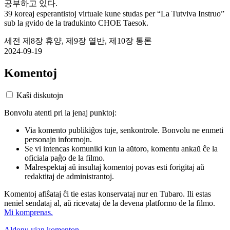
공부하고 있다.
39 koreaj esperantistoj virtuale kune studas per “La Tutviva Instruo”
sub la gvido de la tradukinto CHOE Taesok.
세전 제8장 휴양, 제9장 열반, 제10장 통론
2024-09-19
Komentoj
Kaŝi diskutojn
Bonvolu atenti pri la jenaj punktoj:
Via komento publikiĝos tuje, senkontrole. Bonvolu ne enmeti
personajn informojn.
Se vi intencas komuniki kun la aŭtoro, komentu ankaŭ ĉe la
oficiala paĝo de la filmo.
Malrespektaj aŭ insultaj komentoj povas esti forigitaj aŭ
redaktitaj de administrantoj.
Komentoj afiŝataj ĉi tie estas konservataj nur en Tubaro. Ili estas
neniel sendataj al, aŭ ricevataj de la devena platformo de la filmo.
Mi komprenas.
Aldonu vian komenton