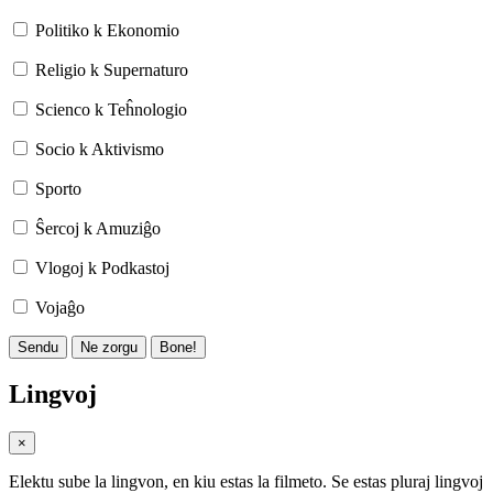
Politiko k Ekonomio
Religio k Supernaturo
Scienco k Teĥnologio
Socio k Aktivismo
Sporto
Ŝercoj k Amuziĝo
Vlogoj k Podkastoj
Vojaĝo
Sendu
Ne zorgu
Bone!
Lingvoj
×
Elektu sube la lingvon, en kiu estas la filmeto. Se estas pluraj lingvoj