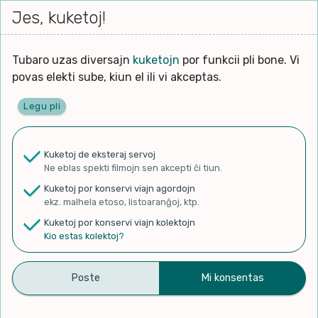
Iri




elektu
Jes, kuketoj!
Serĉi
Kolektoj
Proponu
Viaj
al
Filmo
tiun,
agor
la
kiu
enhavo
Tubaro uzas diversajn
kuketojn
por funkcii pli bone. Vi
Filozofio
plej
Ĉefpaĝen
povas elekti sube, kiun el ili vi akceptas.
gravas
Kulturo k Historio
laŭ
Legu pli
vi.
Lernado k Edukado
✨ Rigardu
Aperu.net
por vidi liston
de plej popularaj filmoj!
u
Ne
Kuketoj de eksteraj servoj
×
La
Lingvoj
Ne eblas spekti filmojn sen akcepti ĉi tiun.
ĉefa
zorgu
Kuketoj por konservi viajn agordojn
lingvo
Ludoj
ekz. malhela etoso, listoaranĝoj, ktp.
uzita
Kuketoj por konservi viajn kolektojn
en
Manĝoj k Kuirado
Kio estas kolektoj?
U.K. 104a en Finlando-Lahti
la
filmo:
Muziko
2019 Internacia Vespero
Naturo k Medio
26an parto 6
Filtru