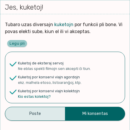
Iri




elektu
Jes, kuketoj!
Serĉi
Kolektoj
Proponu
Viaj
al
Filmo
tiun,
agord
la
kiu
enhavo
Tubaro uzas diversajn
kuketojn
por funkcii pli bone. Vi
Filozofio
plej
Ĉefpaĝen
povas elekti sube, kiun el ili vi akceptas.
gravas
Kulturo k Historio
laŭ
Legu pli
vi.
Lernado k Edukado
✨ Rigardu
Aperu.net
por vidi liston
de plej popularaj filmoj!
u
Ne
Kuketoj de eksteraj servoj
×
La
Lingvoj
Ne eblas spekti filmojn sen akcepti ĉi tiun.
ĉefa
zorgu
Kuketoj por konservi viajn agordojn
lingvo
Ludoj
ekz. malhela etoso, listoaranĝoj, ktp.
uzita
Kuketoj por konservi viajn kolektojn
en
Manĝoj k Kuirado
Kio estas kolektoj?
Listen and Repeat 1-Hour
la
filmo:
Muziko
Of English Conversation ||
Naturo k Medio
Learn English Through
Filtru