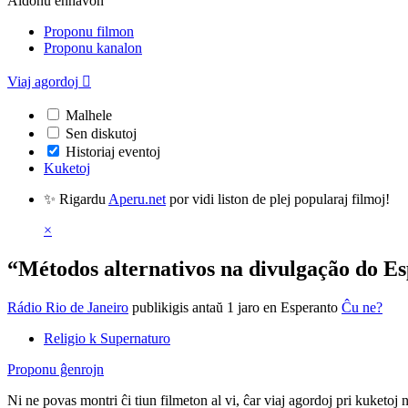
Aldonu enhavon
Proponu filmon
Proponu kanalon
Viaj agordoj

Malhele
Sen diskutoj
Historiaj eventoj
Kuketoj
✨ Rigardu
Aperu.net
por vidi liston de plej popularaj filmoj!
×
“Métodos alternativos na divulgação do Es
Rádio Rio de Janeiro
publikigis antaŭ 1 jaro
en Esperanto
Ĉu ne?
Religio k Supernaturo
Proponu ĝenrojn
Ni ne povas montri ĉi tiun filmeton al vi, ĉar viaj agordoj pri kuketoj 