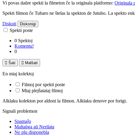
Vi povas daŭre spekti la filmeton ĉe la originala platformo:
Originala 
Spekti filmon ĉe Tubaro ne ŝtelas la spekton de Jutubo. La spekto e
Diskuti
Diskonigi
Spekti poste
0 Spektoj
Komentu!
0

Ŝati

Malŝati
En miaj kolektoj
Filmoj por spekti poste
Miaj plejŝatataj filmoj
Alklaku kolekton por aldoni la filmon. Alklaku denove por forigi.
Signali problemon
Spamaĵo
Maltaŭga aŭ Nerilata
Ne plu disponebla