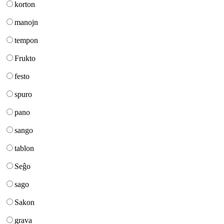
korton
manojn
tempon
Frukto
festo
spuro
pano
sango
tablon
Seĝo
sago
Sakon
grava