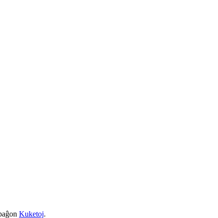
a paĝon
Kuketoj
.