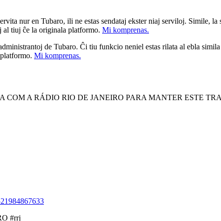
ita nur en Tubaro, ili ne estas sendataj ekster niaj serviloj. Simile, la st
 al tiuj ĉe la originala platformo.
Mi komprenas.
a administrantoj de Tubaro. Ĉi tiu funkcio neniel estas rilata al ebla simil
u platformo.
Mi komprenas.
A COM A RÁDIO RIO DE JANEIRO PARA MANTER ESTE T
5521984867633
 #rrj