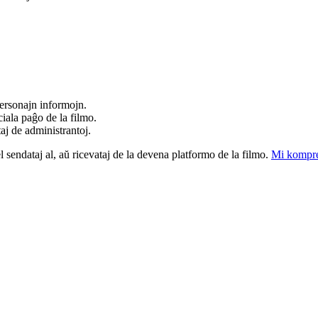
ersonajn informojn.
iala paĝo de la filmo.
taj de administrantoj.
el sendataj al, aŭ ricevataj de la devena platformo de la filmo.
Mi kompre