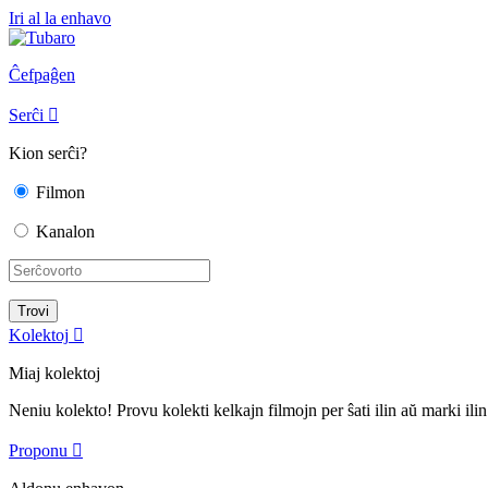
Iri al la enhavo
Ĉefpaĝen
Serĉi

Kion serĉi?
Filmon
Kanalon
Kolektoj

Miaj kolektoj
Neniu kolekto! Provu kolekti kelkajn filmojn per ŝati ilin aŭ marki ilin
Proponu
