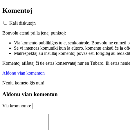
Komentoj
Kaŝi diskutojn
Bonvolu atenti pri la jenaj punktoj:
Via komento publikiĝos tuje, senkontrole. Bonvolu ne enmeti p
Se vi intencas komuniki kun la aŭtoro, komentu ankaŭ ĉe la ofic
Malrespektaj aŭ insultaj komentoj povas esti forigitaj aŭ redakti
Komentoj afiŝataj ĉi tie estas konservataj nur en Tubaro. Ili estas neni
Aldonu vian komenton
Neniu kometo ĝis nun!
Aldonu vian komenton
Via kromnomo: