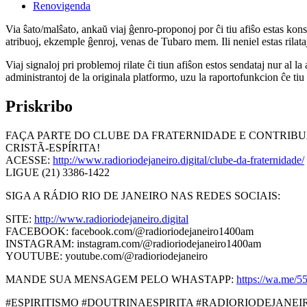
Renovigenda
Via ŝato/malŝato, ankaŭ viaj ĝenro-proponoj por ĉi tiu afiŝo estas konserv
atribuoj, ekzemple ĝenroj, venas de Tubaro mem. Ili neniel estas rilataj
Viaj signaloj pri problemoj rilate ĉi tiun afiŝon estos sendataj nur al l
administrantoj de la originala platformo, uzu la raportofunkcion ĉe ti
Priskribo
FAÇA PARTE DO CLUBE DA FRATERNIDADE E CONTRIBU
CRISTÃ-ESPÍRITA!
ACESSE:
http://www.radioriodejaneiro.digital/clube-da-fraternidade/
LIGUE (21) 3386-1422
SIGA A RÁDIO RIO DE JANEIRO NAS REDES SOCIAIS:
SITE:
http://www.radioriodejaneiro.digital
FACEBOOK: facebook.com/@radioriodejaneiro1400am
INSTAGRAM: instagram.com/@radioriodejaneiro1400am
YOUTUBE: youtube.com/@radioriodejaneiro
MANDE SUA MENSAGEM PELO WHASTAPP:
https://wa.me/
#ESPIRITISMO #DOUTRINAESPIRITA #RADIORIODEJANEIRO