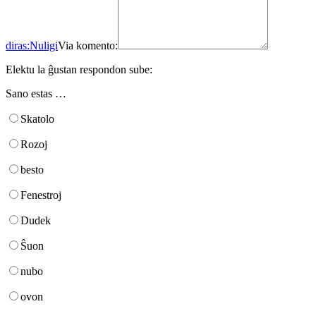
diras:
Nuligi
Via komento:
Elektu la ĝustan respondon sube:
Sano estas …
Skatolo
Rozoj
besto
Fenestroj
Dudek
Ŝuon
nubo
ovon