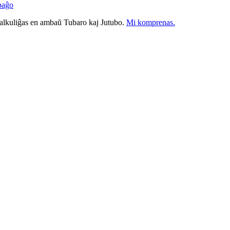
paĝo
nkalkuliĝas en ambaŭ Tubaro kaj Jutubo.
Mi komprenas.