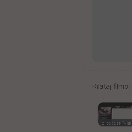
Tagaloga
Kazaĥa
iw
Malta
Kimra
Ujgura
Rilataj filmoj
vr
Islanda
Romanĉa
02:02:58
EN