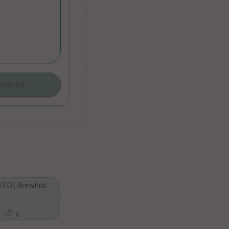
Pt 5 [ENG/EO] Brewhilda Learns Esperanto!
0