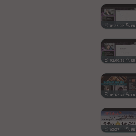
Kanura
Afrikansa
01:53:09
EN
Fiĝia
Mongola
02:00:38
EN
Ajmara
Bislamo
Tamila
01:47:33
EN
Somala
Estona
03:37
EN