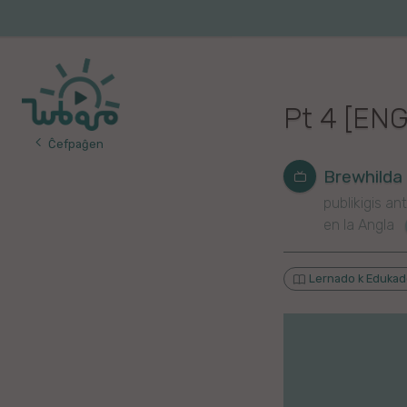
Iri
al
Korea
Vojaĝo
la
enhavo
Franca
Pt 4 [EN
Itala
Ĉefpaĝen
Pola
Brewhilda
publikigis ant
Germana
en la Angla
Turka
Lernado k Eduka
Indonezia
Persa
Ĉina