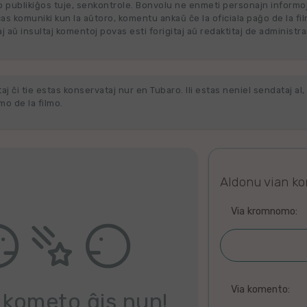
 publikiĝos tuje, senkontrole. Bonvolu ne enmeti personajn informo
cas komuniki kun la aŭtoro, komentu ankaŭ ĉe la oficiala paĝo de la fi
j aŭ insultaj komentoj povas esti forigitaj aŭ redaktitaj de administra
j ĉi tie estas konservataj nur en Tubaro. Ili estas neniel sendataj al, 
o de la filmo.
Aldonu vian k
Via kromnomo:
Via komento:
 kometo ĝis nun!