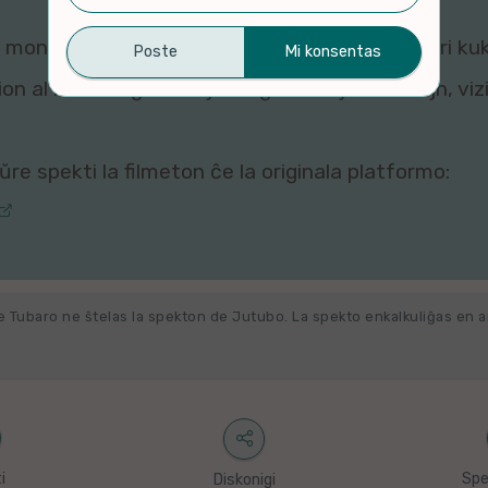
montri ĉi tiun filmeton al vi, ĉar viaj agordoj pri ku
n al ni. Por rigardi kaj re-agordi viajn kuketojn, vi
re spekti la filmeton ĉe la originala platformo:
e Tubaro ne ŝtelas la spekton de Jutubo. La spekto enkalkuliĝas en 
i
Spe
Diskonigi