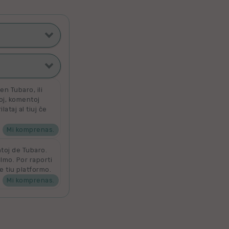
ti poste
filmoj
n Tubaro, ili
toj, komentoj
ataj al tiuj ĉe
ata
 por aldoni la
denove por
Mi komprenas.
ntoj de Tubaro.
ilmo. Por raporti
e tiu platformo.
Mi komprenas.