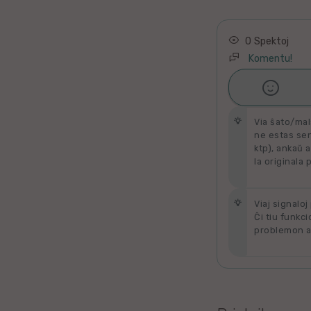
Latino
Ukraina
0 Spektoj
Komentu!
Taja

Ŝati
Kataluna
Via ŝato/mal
Greka
ne estas send
ktp), ankaŭ a
la originala 
Rumana
Sveda
Viaj signaloj
Ĉi tiu funkci
problemon al
Bulgara
Slovaka
Bosna