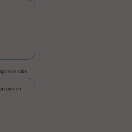
espondon sube:
ian piedon