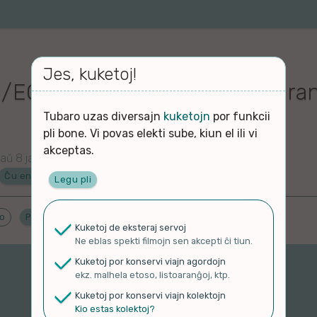
Jes, kuketoj!
G/EO] Brewhilda Learns Esperan
Tubaro uzas diversajn
kuketojn
por funkcii
pli bone. Vi povas elekti sube, kiun el ili vi
akceptas.
aŭ 8 jaroj
Ĉu en Esperanto?
Legu pli
do
Proponu ĝenrojn
Kuketoj de eksteraj servoj
Ne eblas spekti filmojn sen akcepti ĉi tiun.
Kuketoj por konservi viajn agordojn
ekz. malhela etoso, listoaranĝoj, ktp.
Kuketoj por konservi viajn kolektojn
Kio estas kolektoj?