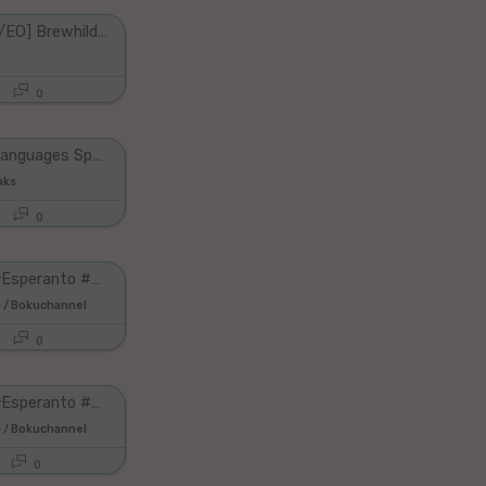
Pt 8 [ENG/EO] Brewhilda Speaks Esperanto!
0
Fingtam Languages Speaks: Toki Pona, Esperanto, Thailand, Language Books | Live Language Podcast
aks
0
DuolingoでEsperanto #39 レッスン間には忘れちゃうけど、レッスン内で進化するゲスト達！
 Bokuchannel
0
DuolingoでEsperanto #53 『Countries』カテゴリをLevel 5にして暫くしてから『Legendary Level』に挑戦した結果は如何に？！
 Bokuchannel
0