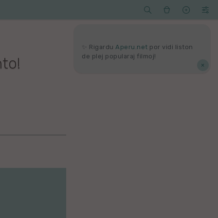




Serĉi
Kolektoj
Proponu
Viaj
agord
✨ Rigardu
Aperu.net
por vidi liston
de plej popularaj filmoj!
to!
×