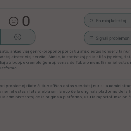
0
En miaj kolektoj

Malŝati
Filmoj por spek
Signali problemon
Miaj plejŝatataj 
ŝato, ankaŭ viaj ĝenro-proponoj por ĉi tiu afiŝo estas konservita nur e
Spamaĵo
ataj ekster niaj serviloj. Simile, la statistikoj pri la afiŝo (spektoj, ŝa
liaj atribuoj, ekzemple ĝenroj, venas de Tubaro mem. Ili neniel estas ril
Maltaŭga aŭ Neril
Alklaku kolekton
platformo.
filmon. Alklaku 
Ne plu disponebla
forigi.
Renovigenda
 pri problemoj rilate ĉi tiun afiŝon estos sendataj nur al la administra
o neniel estas rilata al ebla simila eco ĉe la originala platformo de la f
 la administrantoj de la originala platformo, uzu la raportofunkcion ĉ