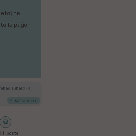
ketoj ne
zitu la paĝon
ambaŭ Tubaro kaj
Mi komprenas.
kti poste