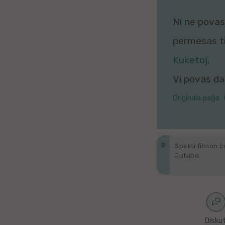
Galega
Ni ne povas 
Hungara
permesas tio
Malaja
Kuketoj
.
Vi povas daŭ
Nederlanda
Originala paĝo
Interlingvao
Ĉeĥa
Spekti filmon ĉ
zx
Jutubo.
Araba
Java
Diskut