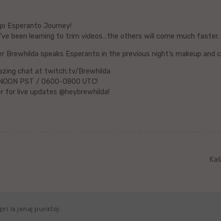
go Esperanto Journey!
 I’ve been learning to trim videos…the others will come much faster.
r Brewhilda speaks Esperanto in the previous night’s makeup and c
zing chat at twitch.tv/Brewhilda
NOON PST / 0600-0800 UTC!
r for live updates @heybrewhilda!
Kaŝ
ri la jenaj punktoj: