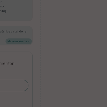
jn.
lmo.
ntoj.
aŭ ricevataj de la
Mi komprenas.
omenton