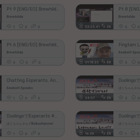
Pt 9 [ENG/EO] Brewhilda Speaks Esperanto!
Brewhilda
Brewhilda
02:03:41
EN
1
0
0
0
0
Pt 6 [ENG/EO] Brewhilda Learns Esperanto!
Brewhilda
Seabolt Spe
01:18:23
EN
0
0
0
3
0
Chatting Esperanto, And Language Struggles | Live Language Podcast
Seabolt Speaks
ぼくちゃんネル /
24:07
EN
1
0
0
3
0
DuolingoでEsperanto #52 遂にCheckpoint 1通過テストに突入～！
ぼくちゃんネル / Bokuchannel
ぼくちゃんネル /
16:28
EN
1
0
0
1
0