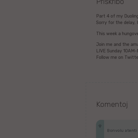
Priskribo
Litova
Part 4 of my Duolin
Sorry for the delay,
Urduo
This week a hungove
Dana
Join me and the ama
LIVE Sunday 10AM-
Abĥaza
Follow me on Twitte
Vjetnama
Frisa
Albana
Komentoj
Hinda
Asama
Bonvolu atenti p