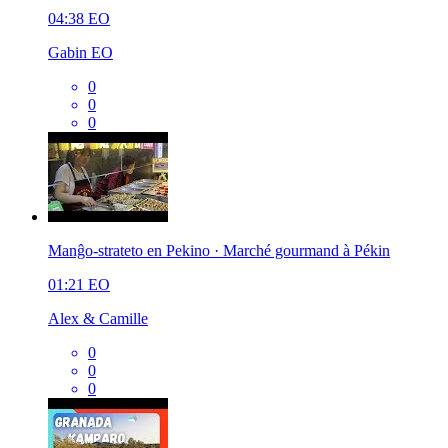
04:38
EO
Gabin EO
0
0
0
Manĝo-strateto en Pekino · Marché gourmand à Pékin
01:21
EO
Alex & Camille
0
0
0