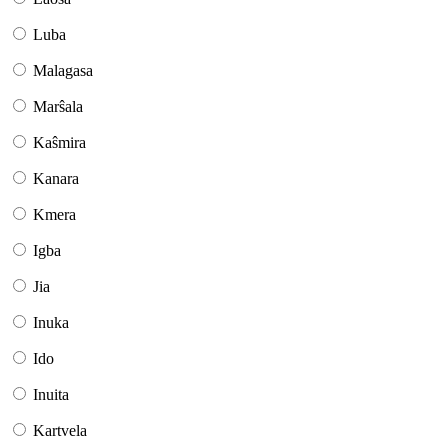
Luba
Malagasa
Marŝala
Kaŝmira
Kanara
Kmera
Igba
Jia
Inuka
Ido
Inuita
Kartvela