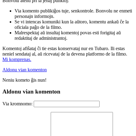
Bonvolu atenti pri la jenaj punktoj:
Via komento publikiĝos tuje, senkontrole. Bonvolu ne enmeti
personajn informojn.
Se vi intencas komuniki kun la aŭtoro, komentu ankaŭ ĉe la
oficiala paĝo de la filmo.
Malrespektaj aŭ insultaj komentoj povas esti forigitaj aŭ
redaktitaj de administrantoj.
Komentoj afiŝataj ĉi tie estas konservataj nur en Tubaro. Ili estas
neniel sendataj al, aŭ ricevataj de la devena platformo de la filmo.
Mi komprenas.
Aldonu vian komenton
Neniu kometo ĝis nun!
Aldonu vian komenton
Via kromnomo: