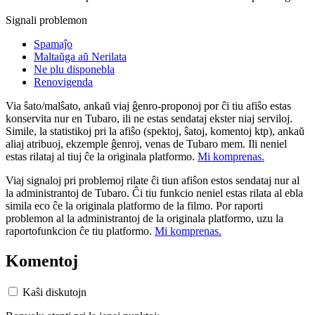
Signali problemon
Spamaĵo
Maltaŭga aŭ Nerilata
Ne plu disponebla
Renovigenda
Via ŝato/malŝato, ankaŭ viaj ĝenro-proponoj por ĉi tiu afiŝo estas
konservita nur en Tubaro, ili ne estas sendataj ekster niaj serviloj.
Simile, la statistikoj pri la afiŝo (spektoj, ŝatoj, komentoj ktp), ankaŭ
aliaj atribuoj, ekzemple ĝenroj, venas de Tubaro mem. Ili neniel
estas rilataj al tiuj ĉe la originala platformo.
Mi komprenas.
Viaj signaloj pri problemoj rilate ĉi tiun afiŝon estos sendataj nur al
la administrantoj de Tubaro. Ĉi tiu funkcio neniel estas rilata al ebla
simila eco ĉe la originala platformo de la filmo. Por raporti
problemon al la administrantoj de la originala platformo, uzu la
raportofunkcion ĉe tiu platformo.
Mi komprenas.
Komentoj
Kaŝi diskutojn