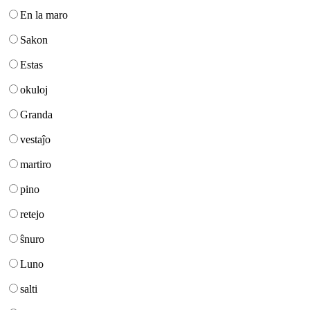
En la maro
Sakon
Estas
okuloj
Granda
vestaĵo
martiro
pino
retejo
ŝnuro
Luno
salti