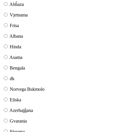
Abĥaza
Vjetnama
Frisa
Albana
Hinda
Asama
Bengala
dk
Norvega Bukmolo
Eŭska
Azerbajĝana
Gvarania
Slovena