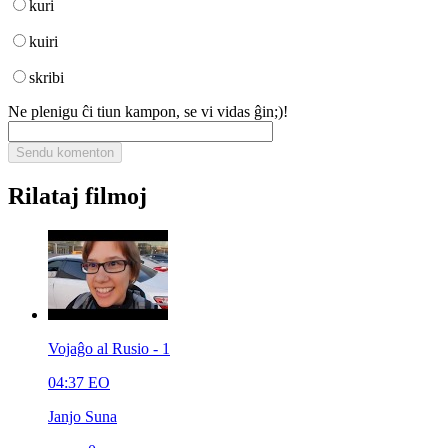
kuri
kuiri
skribi
Ne plenigu ĉi tiun kampon, se vi vidas ĝin;)!
Rilataj filmoj
Vojaĝo al Rusio - 1
04:37
EO
Janjo Suna