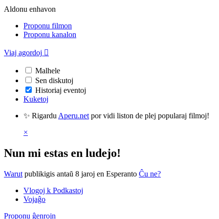
Aldonu enhavon
Proponu filmon
Proponu kanalon
Viaj agordoj

Malhele
Sen diskutoj
Historiaj eventoj
Kuketoj
✨ Rigardu
Aperu.net
por vidi liston de plej popularaj filmoj!
×
Nun mi estas en ludejo!
Warut
publikigis antaŭ 8 jaroj
en Esperanto
Ĉu ne?
Vlogoj k Podkastoj
Vojaĝo
Proponu ĝenrojn