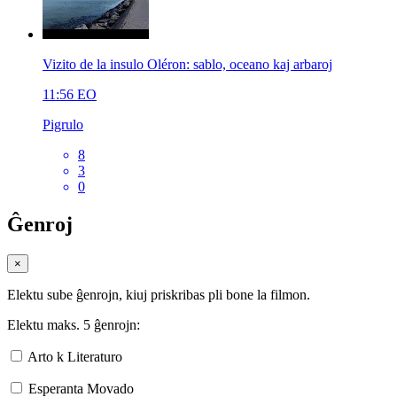
Vizito de la insulo Oléron: sablo, oceano kaj arbaroj
11:56
EO
Pigrulo
8
3
0
Ĝenroj
×
Elektu sube ĝenrojn, kiuj priskribas pli bone la filmon.
Elektu maks. 5 ĝenrojn:
Arto k Literaturo
Esperanta Movado