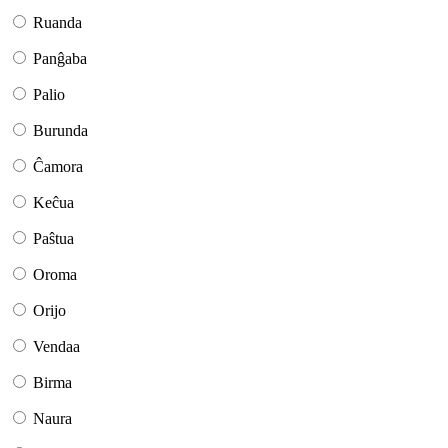
Ruanda
Panĝaba
Palio
Burunda
Ĉamora
Keĉua
Paŝtua
Oroma
Orijo
Vendaa
Birma
Naura