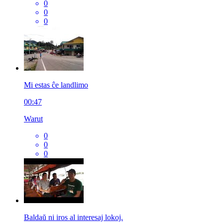
0
0
0
Mi estas ĉe landlimo
00:47
Warut
0
0
0
Baldaŭ ni iros al interesaj lokoj.