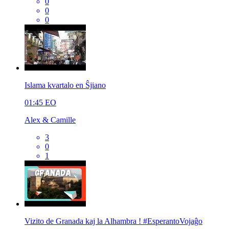
0
0
0
Islama kvartalo en Ŝjiano
01:45
EO
Alex & Camille
3
0
1
Vizito de Granada kaj la Alhambra ! #EsperantoVojaĝo