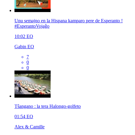
Unu semajno en la Hispana kamparo pere de Esperanto !
#EsperantoVojaĝo
10:02
EO
Gabin EO
7
0
0
Tŝangano : la tera Halongo-golfeto
01:54
EO
Alex & Camille