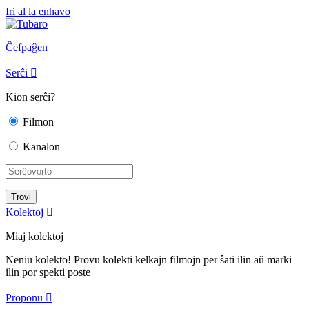
Iri al la enhavo
Ĉefpaĝen
Serĉi

Kion serĉi?
Filmon
Kanalon
Kolektoj

Miaj kolektoj
Neniu kolekto! Provu kolekti kelkajn filmojn per ŝati ilin aŭ marki
ilin por spekti poste
Proponu
