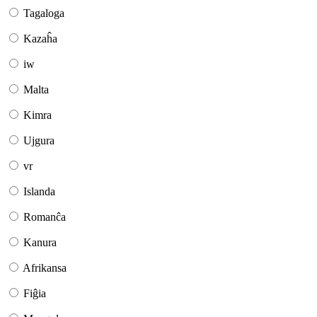
Tagaloga
Kazaĥa
iw
Malta
Kimra
Ujgura
vr
Islanda
Romanĉa
Kanura
Afrikansa
Fiĝia