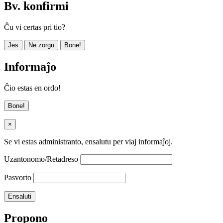
Bv. konfirmi
Ĉu vi certas pri tio?
Jes
Ne zorgu
Bone!
Informaĵo
Ĉio estas en ordo!
Bone!
×
Se vi estas administranto, ensalutu per viaj informaĵoj.
Uzantonomo/Retadreso
Pasvorto
Propono