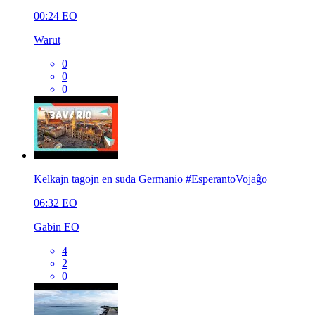
00:24
EO
Warut
0
0
0
Kelkajn tagojn en suda Germanio #EsperantoVojaĝo
06:32
EO
Gabin EO
4
2
0