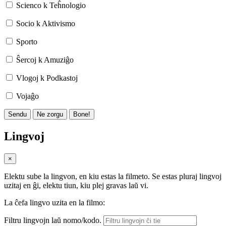
Scienco k Teĥnologio
Socio k Aktivismo
Sporto
Ŝercoj k Amuziĝo
Vlogoj k Podkastoj
Vojaĝo
Sendu
Ne zorgu
Bone!
Lingvoj
×
Elektu sube la lingvon, en kiu estas la filmeto. Se estas pluraj lingvoj
uzitaj en ĝi, elektu tiun, kiu plej gravas laŭ vi.
La ĉefa lingvo uzita en la filmo:
Filtru lingvojn laŭ nomo/kodo.