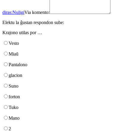
diras:
Nuligi
Via komento:
Elektu la ĝustan respondon sube:
Krajono utilas por …
Vesto
Miaŭ
Pantalono
glacion
Suno
forton
Tuko
Mano
2