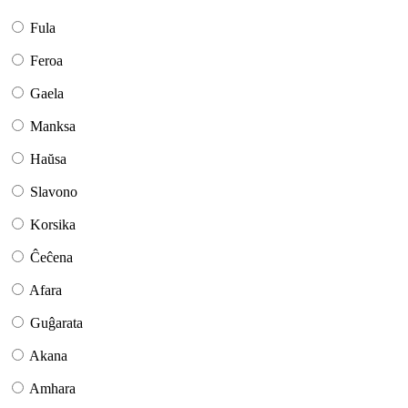
Fula
Feroa
Gaela
Manksa
Haŭsa
Slavono
Korsika
Ĉeĉena
Afara
Guĝarata
Akana
Amhara