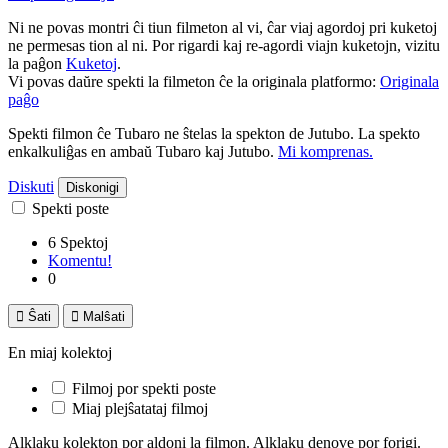
Ni ne povas montri ĉi tiun filmeton al vi, ĉar viaj agordoj pri kuketoj
ne permesas tion al ni. Por rigardi kaj re-agordi viajn kuketojn, vizitu
la paĝon
Kuketoj
.
Vi povas daŭre spekti la filmeton ĉe la originala platformo:
Originala
paĝo
Spekti filmon ĉe Tubaro ne ŝtelas la spekton de Jutubo. La spekto
enkalkuliĝas en ambaŭ Tubaro kaj Jutubo.
Mi komprenas.
Diskuti
Diskonigi
Spekti poste
6 Spektoj
Komentu!
0

Ŝati

Malŝati
En miaj kolektoj
Filmoj por spekti poste
Miaj plejŝatataj filmoj
Alklaku kolekton por aldoni la filmon. Alklaku denove por forigi.