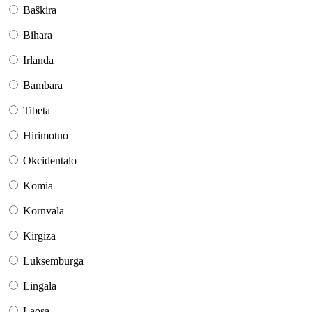
Baŝkira
Bihara
Irlanda
Bambara
Tibeta
Hirimotuo
Okcidentalo
Komia
Kornvala
Kirgiza
Luksemburga
Lingala
Laosa