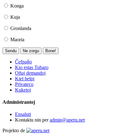
Konga
Kuja
Gronlanda
Maoria
Sendu
Ne zorgu
Bone!
Ĉefpaĝo
Kio estas Tubaro
Oftaj demandoj
Kiel helpi
Privateco
Kuketoj
Administrantoj
Ensaluti
Kontaktu nin per
admin@aperu.net
Projekto de