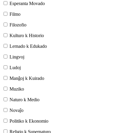
Esperanta Movado
Filmo
Filozofio
Kulturo k Historio
Lernado k Edukado
Lingvoj
Ludoj
Manĝoj k Kuirado
Muziko
Naturo k Medio
Novaĵo
Politiko k Ekonomio
Religio k Supernaturo