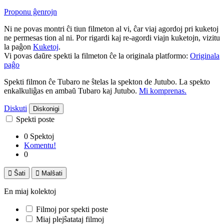
Proponu ĝenrojn
Ni ne povas montri ĉi tiun filmeton al vi, ĉar viaj agordoj pri kuketoj
ne permesas tion al ni. Por rigardi kaj re-agordi viajn kuketojn, vizitu
la paĝon
Kuketoj
.
Vi povas daŭre spekti la filmeton ĉe la originala platformo:
Originala
paĝo
Spekti filmon ĉe Tubaro ne ŝtelas la spekton de Jutubo. La spekto
enkalkuliĝas en ambaŭ Tubaro kaj Jutubo.
Mi komprenas.
Diskuti
Diskonigi
Spekti poste
0 Spektoj
Komentu!
0

Ŝati

Malŝati
En miaj kolektoj
Filmoj por spekti poste
Miaj plejŝatataj filmoj