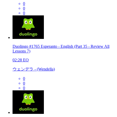
0
0
0
Duolingo #1765 Esperanto - English (Part 35 - Review All
Lessons 7)
02:28
EO
ウェンデラ - (Wendella)
0
0
0