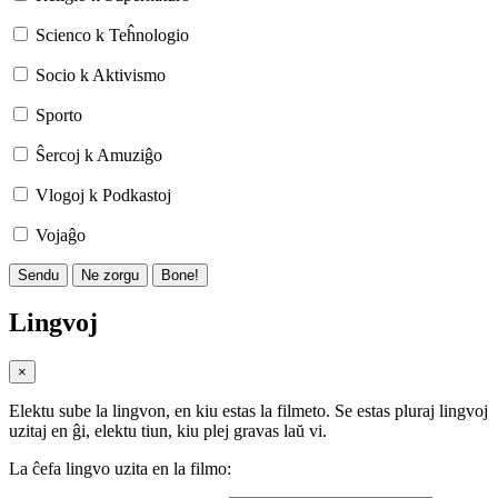
Scienco k Teĥnologio
Socio k Aktivismo
Sporto
Ŝercoj k Amuziĝo
Vlogoj k Podkastoj
Vojaĝo
Sendu
Ne zorgu
Bone!
Lingvoj
×
Elektu sube la lingvon, en kiu estas la filmeto. Se estas pluraj lingvoj
uzitaj en ĝi, elektu tiun, kiu plej gravas laŭ vi.
La ĉefa lingvo uzita en la filmo: