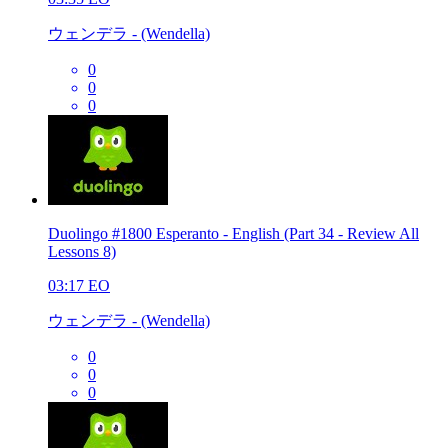
ウェンデラ - (Wendella)
0
0
0
Duolingo #1800 Esperanto - English (Part 34 - Review All
Lessons 8)
03:17
EO
ウェンデラ - (Wendella)
0
0
0