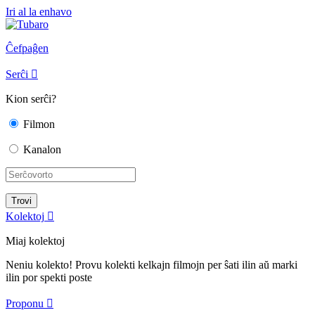
Iri al la enhavo
Ĉefpaĝen
Serĉi

Kion serĉi?
Filmon
Kanalon
Kolektoj

Miaj kolektoj
Neniu kolekto! Provu kolekti kelkajn filmojn per ŝati ilin aŭ marki
ilin por spekti poste
Proponu
