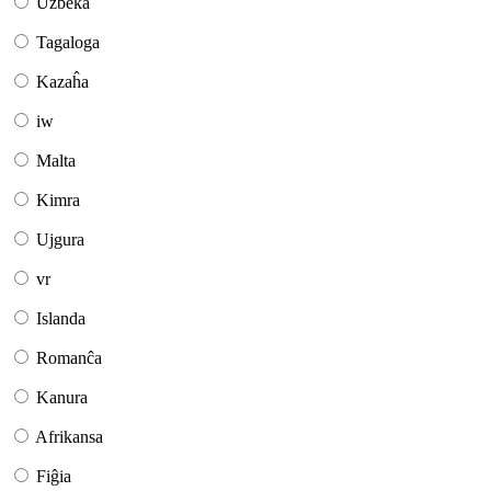
Uzbeka
Tagaloga
Kazaĥa
iw
Malta
Kimra
Ujgura
vr
Islanda
Romanĉa
Kanura
Afrikansa
Fiĝia