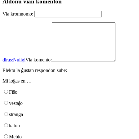
Aldonu vian komenton
Via kromnomo:
diras:
Nuligi
Via komento:
Elektu la ĝustan respondon sube:
Mi loĝas en …
Fiŝo
vestaĵo
stranga
katon
Meblo