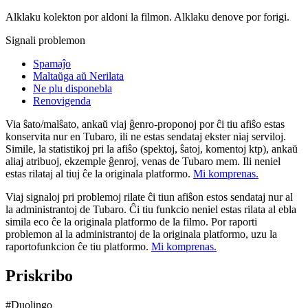
Alklaku kolekton por aldoni la filmon. Alklaku denove por forigi.
Signali problemon
Spamaĵo
Maltaŭga aŭ Nerilata
Ne plu disponebla
Renovigenda
Via ŝato/malŝato, ankaŭ viaj ĝenro-proponoj por ĉi tiu afiŝo estas
konservita nur en Tubaro, ili ne estas sendataj ekster niaj serviloj.
Simile, la statistikoj pri la afiŝo (spektoj, ŝatoj, komentoj ktp), ankaŭ
aliaj atribuoj, ekzemple ĝenroj, venas de Tubaro mem. Ili neniel
estas rilataj al tiuj ĉe la originala platformo.
Mi komprenas.
Viaj signaloj pri problemoj rilate ĉi tiun afiŝon estos sendataj nur al
la administrantoj de Tubaro. Ĉi tiu funkcio neniel estas rilata al ebla
simila eco ĉe la originala platformo de la filmo. Por raporti
problemon al la administrantoj de la originala platformo, uzu la
raportofunkcion ĉe tiu platformo.
Mi komprenas.
Priskribo
#Duolingo