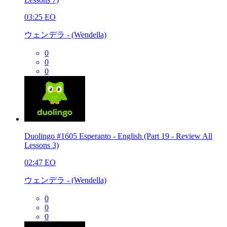
03:25
EO
ウェンデラ - (Wendella)
0
0
0
Duolingo #1605 Esperanto - English (Part 19 - Review All
Lessons 3)
02:47
EO
ウェンデラ - (Wendella)
0
0
0