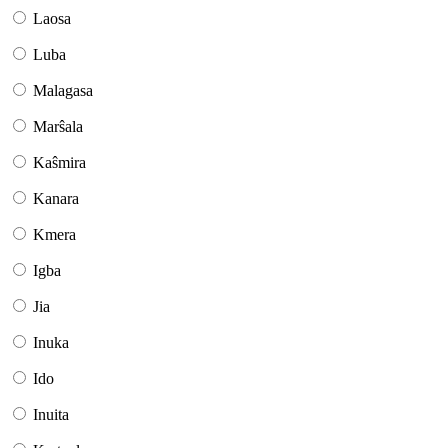
Laosa
Luba
Malagasa
Marŝala
Kaŝmira
Kanara
Kmera
Igba
Jia
Inuka
Ido
Inuita