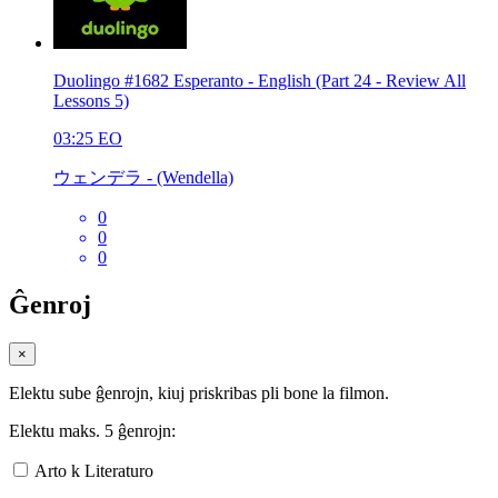
Duolingo #1682 Esperanto - English (Part 24 - Review All
Lessons 5)
03:25
EO
ウェンデラ - (Wendella)
0
0
0
Ĝenroj
×
Elektu sube ĝenrojn, kiuj priskribas pli bone la filmon.
Elektu maks. 5 ĝenrojn:
Arto k Literaturo