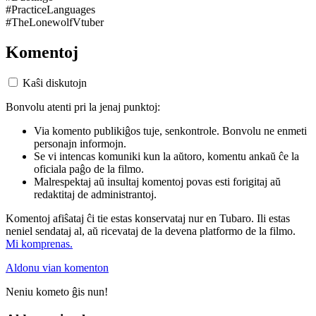
#PracticeLanguages
#TheLonewolfVtuber
Komentoj
Kaŝi diskutojn
Bonvolu atenti pri la jenaj punktoj:
Via komento publikiĝos tuje, senkontrole. Bonvolu ne enmeti
personajn informojn.
Se vi intencas komuniki kun la aŭtoro, komentu ankaŭ ĉe la
oficiala paĝo de la filmo.
Malrespektaj aŭ insultaj komentoj povas esti forigitaj aŭ
redaktitaj de administrantoj.
Komentoj afiŝataj ĉi tie estas konservataj nur en Tubaro. Ili estas
neniel sendataj al, aŭ ricevataj de la devena platformo de la filmo.
Mi komprenas.
Aldonu vian komenton
Neniu kometo ĝis nun!