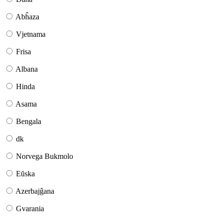
Abĥaza
Vjetnama
Frisa
Albana
Hinda
Asama
Bengala
dk
Norvega Bukmolo
Eŭska
Azerbajĝana
Gvarania