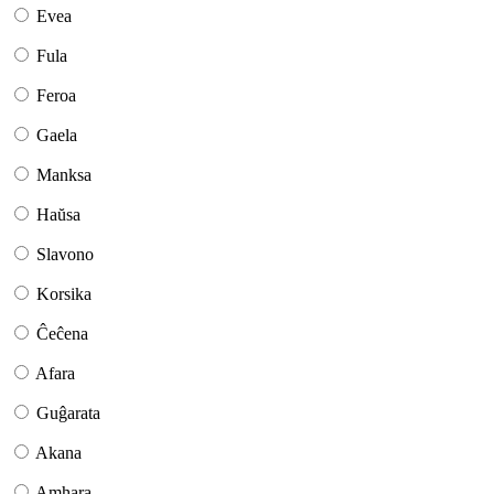
Evea
Fula
Feroa
Gaela
Manksa
Haŭsa
Slavono
Korsika
Ĉeĉena
Afara
Guĝarata
Akana
Amhara