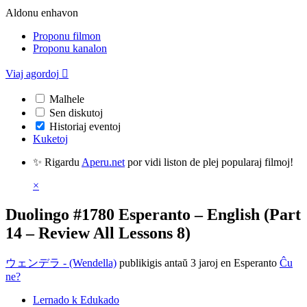
Aldonu enhavon
Proponu filmon
Proponu kanalon
Viaj agordoj

Malhele
Sen diskutoj
Historiaj eventoj
Kuketoj
✨ Rigardu
Aperu.net
por vidi liston de plej popularaj filmoj!
×
Duolingo #1780 Esperanto – English (Part
14 – Review All Lessons 8)
ウェンデラ - (Wendella)
publikigis antaŭ 3 jaroj
en Esperanto
Ĉu
ne?
Lernado k Edukado